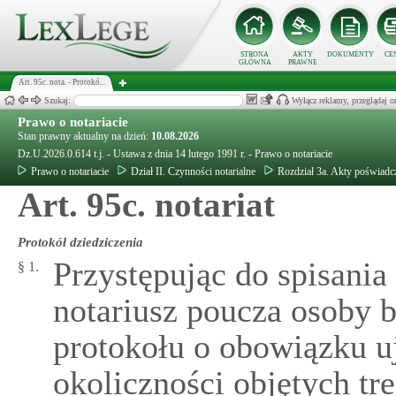
STRONA
AKTY
DOKUMENTY
CE
GŁÓWNA
PRAWNE
Art. 95c. nota. - Protokó...
Szukaj:
Wyłącz reklamy, przeglądaj
Prawo o notariacie
Stan prawny aktualny na dzień:
10.08.2026
Dz.U.2026.0.614 t.j. - Ustawa z dnia 14 lutego 1991 r. - Prawo o notariacie
Prawo o notariacie
Dział II. Czynności notarialne
Rozdział 3a. Akty poświadcz
Art. 95c. notariat
Protokół dziedziczenia
Przystępując do spisania
§ 1.
notariusz poucza osoby b
protokołu o obowiązku u
okoliczności objętych tre