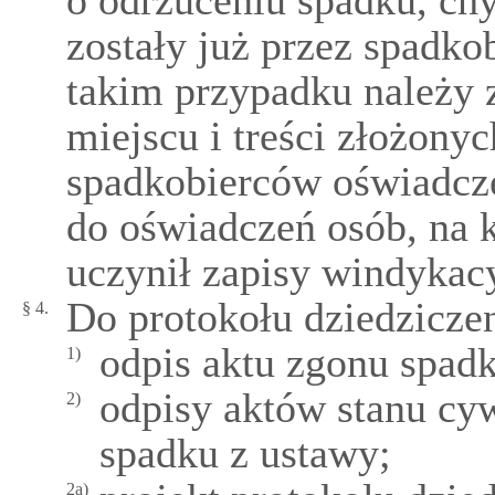
o od­rzuceniu spadku, chy
zostały już przez spadk
takim przypadku należy 
miejscu i treści złożony
spadkobierców oświadczeń
do oświadczeń osób, na 
uczynił zapisy windykac
Do protokołu dziedziczen
§ 4.
odpis aktu zgonu spad
1)
odpisy aktów stanu cy
2)
spadku z ustawy;
2a)