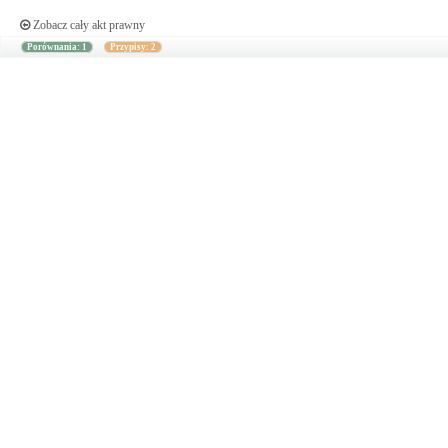
Zobacz cały akt prawny
Porównania: 1
Przypisy: 2