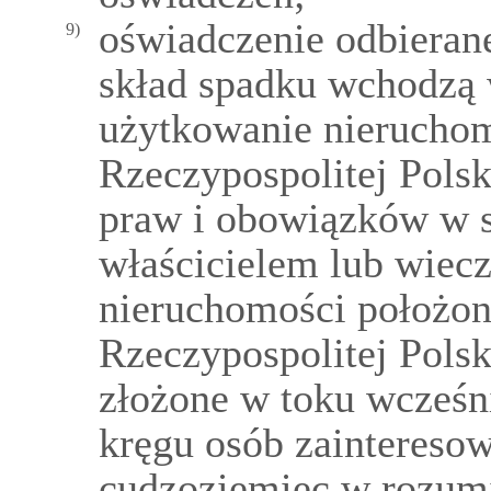
oświadczenie odbieran
9)
skład spadku wchodzą 
użytkowanie nieruchom
Rzeczypospolitej Polski
praw i obowiązków w s
właścicielem lub wie
nieruchomości położon
Rzeczypospolitej Polski
złożone w toku wcześni
kręgu osób zainteresow
cudzoziemiec w rozum