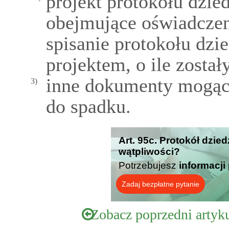
projekt protokołu dzie
obejmujące oświadczen
spisanie protokołu dzi
projektem, o ile został
inne dokumenty mogąc
3)
do spadku.
Art. 95c. Protokół dzied
wątpliwości?
Potrzebujesz
informacji
Zadaj bezpłatne pytanie
Zobacz poprzedni artyk