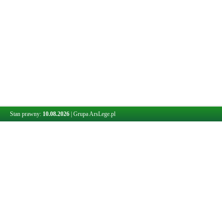
Stan prawny:
10.08.2026
|
Grupa ArsLege.pl