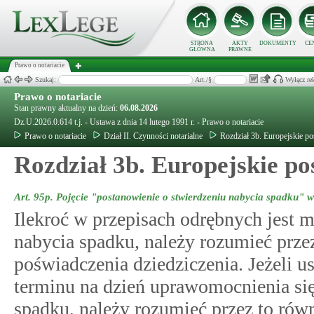
STRONA
AKTY
DOKUMENTY
CE
GŁÓWNA
PRAWNE
Prawo o notariacie
Szukaj:
Art./§
Wyłącz re
Prawo o notariacie
Stan prawny aktualny na dzień:
06.08.2026
Dz.U.2026.0.614 t.j. - Ustawa z dnia 14 lutego 1991 r. - Prawo o notariacie
Prawo o notariacie
Dział II. Czynności notarialne
Rozdział 3b. Europejskie p
Rozdział 3b. Europejskie p
Art. 95p.
Pojęcie "postanowienie o stwierdzeniu nabycia spadku" 
Ilekroć w przepisach odrębnych jest 
nabycia spadku, należy rozumieć przez
poświadczenia dziedziczenia. Jeżeli 
terminu na dzień uprawomocnienia się
spadku, należy rozumieć przez to równ