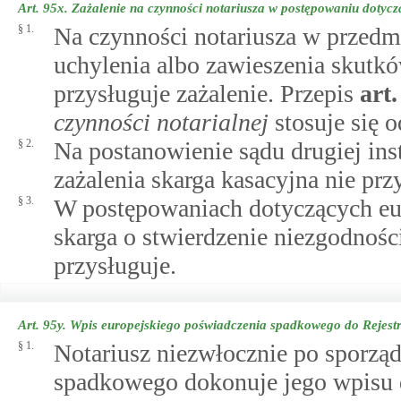
Art. 95x.
Zażalenie na czynności notariusza w postępowaniu doty
§ 1.
Na czynności notariusza w przedm
uchylenia albo zawieszenia skutk
przysługuje zażalenie. Przepis
art
czynności notarialnej
stosuje się 
§ 2.
Na postanowienie sądu drugiej in
zażalenia skarga kasacyjna nie prz
§ 3.
W postępowaniach dotyczących eu
skarga o stwierdzenie niezgodnoś
przysługuje.
Art. 95y.
Wpis europejskiego poświadczenia spadkowego do Rejes
§ 1.
Notariusz niezwłocznie po sporzą
spadkowego dokonuje jego wpisu 