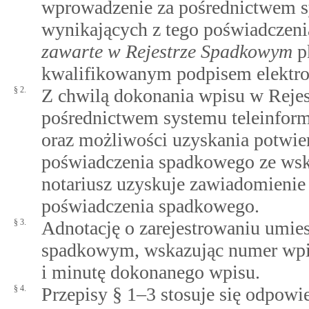
wprowadzenie za pośrednictwem s
wynikających z tego poświadczen
zawarte w Rejestrze Spadkowym
pk
kwalifikowanym podpisem elektr
§ 2.
Z chwilą dokonania wpisu w Reje
pośrednictwem systemu teleinform
oraz możliwości uzyskania potwier
poświadczenia spadkowego ze wsk
notariusz uzyskuje zawiadomienie 
poświadczenia spadkowego.
§ 3.
Adnotację o zarejestrowaniu umie
spadkowym, wskazując numer wpisu,
i minutę dokonanego wpisu.
§ 4.
Przepisy § 1–3 stosuje się odpowi