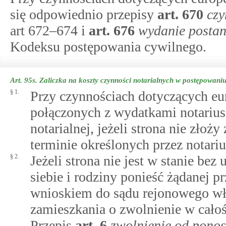
się odpowiednio przepisy
art.
670
czy
art 672–674 i
art.
676
wydanie postan
Kodeksu postępowania cywilnego.
Art. 95s.
Zaliczka na koszty czynności notarialnych w postępowan
§ 1.
Przy czynnościach dotyczących e
połączonych z wydatkami notariu
notarialnej, jeżeli strona nie złoż
terminie określonych przez notariu
§ 2.
Jeżeli strona nie jest w stanie be
siebie i rodziny ponieść żądanej p
wnioskiem do sądu rejonowego wła
zamieszkania o zwolnienie w całoś
Przepis
art.
6
zwolnienie od ponos