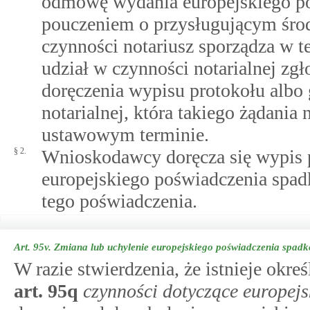
odmowę wydania europejskiego p
pouczeniem o przysługującym śro
czynności notariusz sporządza w t
udział w czynności notarialnej zg
doręczenia wypisu protokołu albo 
notarialnej, która takiego żądania
ustawowym terminie.
§ 2.
Wnioskodawcy doręcza się wypis 
europejskiego poświadczenia sp
tego poświadczenia.
Art. 95v.
Zmiana lub uchylenie europejskiego poświadczenia spad
W razie stwierdzenia, że istnieje ok
art.
95q
czynności dotyczące europej