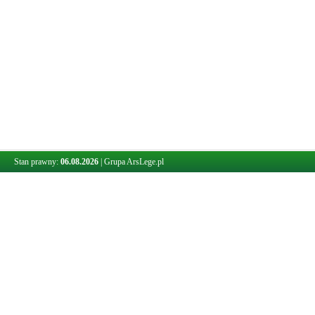
Stan prawny:
06.08.2026
|
Grupa ArsLege.pl