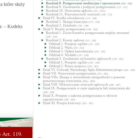
Rozdział 8. Postępowanie mediacyjne i uproszczone
a które służy
(115 - 122)
Rozdział 9. Zawieszenie i podjęcie postępowania
(123 - 131)
Rozdział 10. Orzeczenia sądowe
(132 - 167a)
Rozdział 11. Prawomocność orzeczeń
(168 - 172)
Dział IV. Środki odwoławcze
(173 - 198)
Rozdział 1. Skarga kasacyjna
(173 - 193)
Rozdział 2. Zażalenie
r. – Kodeks
(194 - 198)
Dział V. Koszty postępowania
(199 - 263)
Rozdział 1. Zwrot kosztów postępowania między stronami
(199 - 210)
Rozdział 2. Koszty sądowe
(211 - 238)
Oddział 1. Przepisy ogólne
(211 - 229)
Oddział 2. Wpis
(230 - 233)
Oddział 3. Opłata kancelaryjna
(234 - 236)
Oddział 4. Wydatki
(237 - 238)
Rozdział 3. Zwolnienie od kosztów sądowych
(239 - 301)
Oddział 1. Przepisy ogólne
(239 - 242)
Oddział 2. Prawo pomocy
(243 - 301)
Dział VI. Uchwały Naczelnego Sądu Administracyjnego
(264 - 269)
Dział VII. Wznowienie postępowania
(270 - 285)
Dział VIIa. Skarga o stwierdzenie niezgodności z prawem
prawomocnego orzeczenia
(285a - 285l)
Dział VIII. Wykonywanie orzeczeń sądowych
(286 - 287)
Dział IX. Postępowanie w razie zaginięcia lub zniszczenia akt
(288 - 298)
Dział X. Przepisy z zakresu postępowania w obrocie
zagranicznym
(299 - 300)
Dział XI. Przepis końcowy
(301 - 301)
 Art. 119.