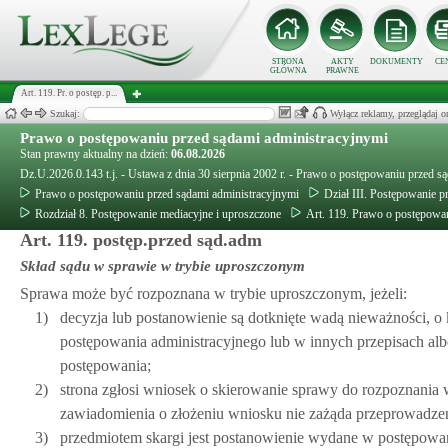
STRONA
AKTY
DOKUMENTY
CE
GŁÓWNA
PRAWNE
Art. 119. Pr. o postęp. p...
Szukaj:
Wyłącz reklamy, przeglądaj
Prawo o postępowaniu przed sądami administracyjnymi
Stan prawny aktualny na dzień:
06.08.2026
Dz.U.2026.0.143 t.j. - Ustawa z dnia 30 sierpnia 2002 r. - Prawo o postępowaniu przed s
Prawo o postępowaniu przed sądami administracyjnymi
Dział III. Postępowanie
Rozdział 8. Postępowanie mediacyjne i uproszczone
Art. 119. Prawo o postępowa
Art. 119. postęp.przed sąd.adm
Skład sądu w sprawie w trybie uproszczonym
Sprawa może być rozpoznana w trybie uproszczonym, jeżeli:
1)
decyzja lub postanowienie są dotknięte wadą nieważności, o
postępowania administracyjnego lub w innych przepisach a
postępowania;
2)
strona zgłosi wniosek o skierowanie sprawy do rozpoznania w
zawiadomienia o złożeniu wniosku nie zażąda przeprowadze
3)
przedmiotem skargi jest postanowienie wydane w postępowani