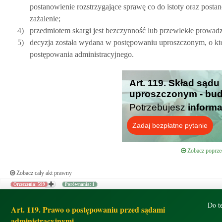
postanowienie rozstrzygające sprawę co do istoty oraz pos
zażalenie;
4)
przedmiotem skargi jest bezczynność lub przewlekłe prowad
5)
decyzja została wydana w postępowaniu uproszczonym, o któ
postępowania administracyjnego.
Art. 119. Skład sądu
uproszczonym - bud
Potrzebujesz
informa
Zadaj bezpłatne pytanie
Zobacz poprzed
Zobacz cały akt prawny
Orzeczenia: 599
Porównania: 1
Do t
Art. 119. Prawo o postępowaniu przed sądami
administracyjnymi