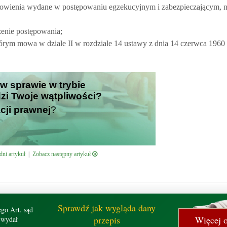
tanowienia wydane w postępowaniu egzekucyjnym i zabezpieczającym, n
zenie postępowania;
rym mowa w dziale II w rozdziale 14 ustawy z dnia 14 czerwca 1960 
 w sprawie w trybie
zi Twoje wątpliwości?
cji prawnej
?
ni artykuł
|
Zobacz następny artykuł
Sprawdź jak wygląda dany
ego Art. sąd
przepis
Więcej o
wydał