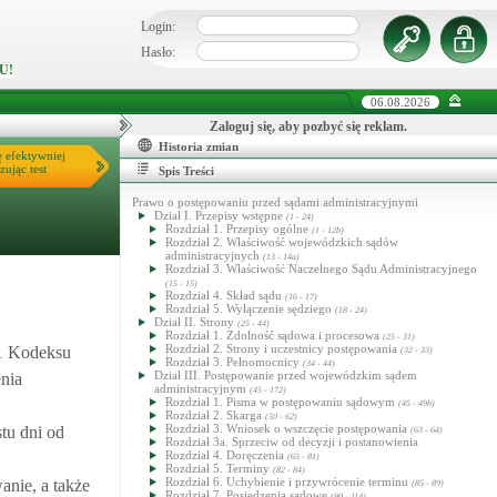
Login:
Hasło:
U!
06.08.2026
Zaloguj się, aby pozbyć się reklam.
Historia zmian
ę efektywniej
zując test
Spis Treści
Prawo o postępowaniu przed sądami administracyjnymi
Dział I. Przepisy wstępne
(1 - 24)
Rozdział 1. Przepisy ogólne
(1 - 12b)
Rozdział 2. Właściwość wojewódzkich sądów
administracyjnych
(13 - 14a)
Rozdział 3. Właściwość Naczelnego Sądu Administracyjnego
(15 - 15)
Rozdział 4. Skład sądu
(16 - 17)
Rozdział 5. Wyłączenie sędziego
(18 - 24)
Dział II. Strony
(25 - 44)
Rozdział 1. Zdolność sądowa i procesowa
(25 - 31)
Rozdział 2. Strony i uczestnicy postępowania
1 Kodeksu
(32 - 33)
Rozdział 3. Pełnomocnicy
(34 - 44)
Dział III. Postępowanie przed wojewódzkim sądem
nia
administracyjnym
(45 - 172)
Rozdział 1. Pisma w postępowaniu sądowym
(45 - 49b)
Rozdział 2. Skarga
(50 - 62)
Rozdział 3. Wniosek o wszczęcie postępowania
tu dni od
(63 - 64)
Rozdział 3a. Sprzeciw od decyzji i postanowienia
Rozdział 4. Doręczenia
(65 - 81)
Rozdział 5. Terminy
(82 - 84)
Rozdział 6. Uchybienie i przywrócenie terminu
anie, a także
(85 - 89)
Rozdział 7. Posiedzenia sądowe
(90 - 114)