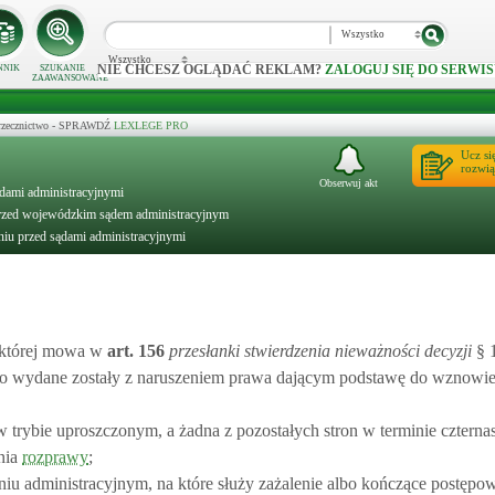
Wszystko
Wszystko
NIE CHCESZ OGLĄDAĆ REKLAM?
ZALOGUJ SIĘ DO SERWIS
NNIK
SZUKANIE
ZAAWANSOWANE
 orzecznictwo - SPRAWDŹ
LEXLEGE PRO
Ucz si
rozwią
Obserwuj akt
ądami administracyjnymi
 przed wojewódzkim sądem administracyjnym
niu przed sądami administracyjnymi
 której mowa w
art.
156
przesłanki stwierdzenia nieważności decyzji
§ 
lbo wydane zostały z naruszeniem prawa dającym podstawę do wznowie
 trybie uproszczonym, a żadna z pozostałych stron w terminie czternas
nia
rozprawy
;
u administracyjnym, na które służy zażalenie albo kończące postępow