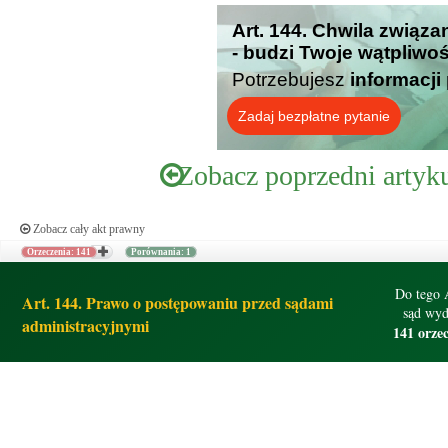
Art. 144. Chwila zwią
- budzi Twoje wątpliwo
Potrzebujesz
informacji
Zadaj bezpłatne pytanie
Zobacz poprzedni artyk
Zobacz cały akt prawny
Orzeczenia: 141
Porównania: 1
Do tego 
Art. 144. Prawo o postępowaniu przed sądami
sąd wyd
administracyjnymi
141 orze