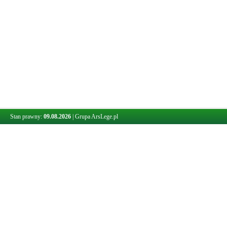
Stan prawny:
09.08.2026
|
Grupa ArsLege.pl