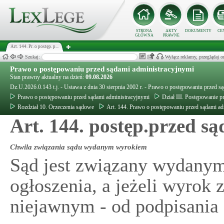
STRONA
AKTY
DOKUMENTY
CE
GŁÓWNA
PRAWNE
Art. 144. Pr. o postęp. p...
Szukaj:
Wyłącz reklamy, przeglądaj
Prawo o postępowaniu przed sądami administracyjnymi
Stan prawny aktualny na dzień:
09.08.2026
Dz.U.2026.0.143 t.j. - Ustawa z dnia 30 sierpnia 2002 r. - Prawo o postępowaniu przed s
Prawo o postępowaniu przed sądami administracyjnymi
Dział III. Postępowanie
Rozdział 10. Orzeczenia sądowe
Art. 144. Prawo o postępowaniu przed sądami ad
Art. 144. postęp.przed s
Chwila związania sądu wydanym wyrokiem
Sąd jest związany wydanym
ogłoszenia, a jeżeli wyrok 
niejawnym - od podpisania 