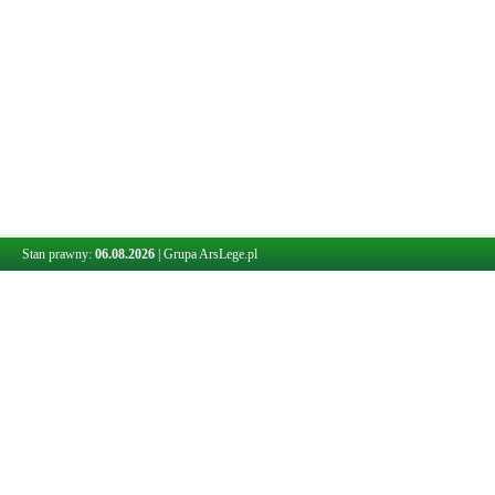
Stan prawny:
06.08.2026
|
Grupa ArsLege.pl