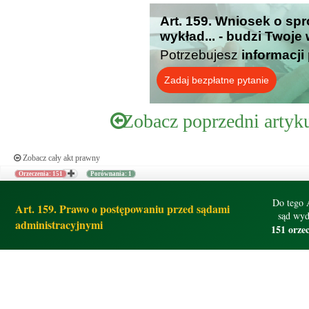
Art. 159. Wniosek o spr
wykład... - budzi Twoje
Potrzebujesz
informacji
Zadaj bezpłatne pytanie
Zobacz poprzedni artyk
Zobacz cały akt prawny
Orzeczenia: 151
Porównania: 1
Do tego 
Art. 159. Prawo o postępowaniu przed sądami
sąd wyd
administracyjnymi
151 orze