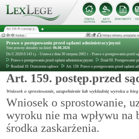
STRONA
AKTY
DOKUMENTY
CE
GŁÓWNA
PRAWNE
Art. 159. Pr. o postęp. p...
Szukaj:
Wyłącz reklamy, przeglądaj
Prawo o postępowaniu przed sądami administracyjnymi
Stan prawny aktualny na dzień:
06.08.2026
Dz.U.2026.0.143 t.j. - Ustawa z dnia 30 sierpnia 2002 r. - Prawo o postępowaniu przed s
Prawo o postępowaniu przed sądami administracyjnymi
Dział III. Postępowanie
Rozdział 10. Orzeczenia sądowe
Art. 159. Prawo o postępowaniu przed sądami ad
Art. 159. postęp.przed s
Wniosek o sprostowanie, uzupełnienie lub wykładnię wyroku a bieg
Wniosek o sprostowanie, uz
wyroku nie ma wpływu na b
środka zaskarżenia.