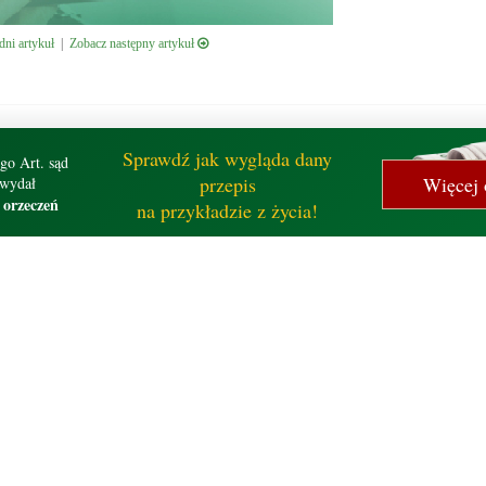
ni artykuł
|
Zobacz następny artykuł
Sprawdź jak wygląda dany
go Art. sąd
przepis
Więcej 
wydał
 orzeczeń
na przykładzie z życia!