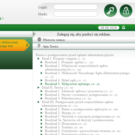
Login:
Hasło:
U!
08.08.2026
Zaloguj się, aby pozbyć się reklam.
Historia zmian
ę efektywniej
zując test
Spis Treści
Prawo o postępowaniu przed sądami administracyjnymi
Dział I. Przepisy wstępne
(1 - 24)
Rozdział 1. Przepisy ogólne
(1 - 12b)
Rozdział 2. Właściwość wojewódzkich sądów
administracyjnych
(13 - 14a)
Rozdział 3. Właściwość Naczelnego Sądu Administracyjnego
(15 - 15)
Rozdział 4. Skład sądu
(16 - 17)
Rozdział 5. Wyłączenie sędziego
(18 - 24)
Dział II. Strony
(25 - 44)
Rozdział 1. Zdolność sądowa i procesowa
(25 - 31)
Rozdział 2. Strony i uczestnicy postępowania
(32 - 33)
Rozdział 3. Pełnomocnicy
(34 - 44)
Dział III. Postępowanie przed wojewódzkim sądem
administracyjnym
(45 - 172)
Rozdział 1. Pisma w postępowaniu sądowym
(45 - 49b)
Rozdział 2. Skarga
(50 - 62)
Rozdział 3. Wniosek o wszczęcie postępowania
(63 - 64)
Rozdział 3a. Sprzeciw od decyzji i postanowienia
Rozdział 4. Doręczenia
(65 - 81)
Rozdział 5. Terminy
(82 - 84)
Rozdział 6. Uchybienie i przywrócenie terminu
(85 - 89)
Rozdział 7. Posiedzenia sądowe
(90 - 114)