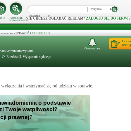
Wszystko
Wszystko
NIE CHCESZ OGLĄDAĆ REKLAM?
ZALOGUJ SIĘ DO SERWIS
NNIK
SZUKANIE
ZAAWANSOWANE
 orzecznictwo - SPRAWDŹ
LEXLEGE PRO
Ucz si
rozwią
Obserwuj akt
ądami administracyjnymi
Rozdział 5. Wyłączenie sędziego
wyłączenia i wstrzymać się od udziału w sprawie.
zawiadomienia o podstawie
dzi Twoje wątpliwości?
cji prawnej
?