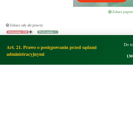
Zobacz poprzed
Zobacz cały akt prawny
Orzeczenia: 130
Porównania: 1
Do te
Art. 21. Prawo o postępowaniu przed sądami
administracyjnymi
130