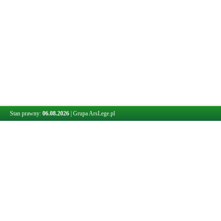
Stan prawny:
06.08.2026
|
Grupa ArsLege.pl