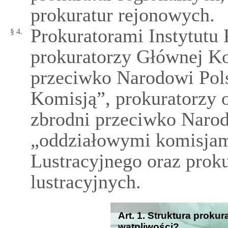
prokuratur rejonowych.
Prokuratorami Instytutu
§ 4.
prokuratorzy Głównej Ko
przeciwko Narodowi Pol
Komisją”, prokuratorzy 
zbrodni przeciwko Narod
„oddziałowymi komisjami
Lustracyjnego oraz prok
lustracyjnych.
Art. 1. Struktura prokur
wątpliwości?