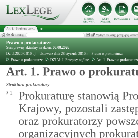
STRONA
AKTY
DOKUMENTY
CE
GŁÓWNA
PRAWNE
Art. 1. - Struktura prok...
Szukaj:
Wyłącz reklamy, przeglądaj orz
Prawo o prokuraturze
Stan prawny aktualny na dzień:
06.08.2026
Dz.U.2026.0.810 t.j. - Ustawa z dnia 28 stycznia 2016 r. - Prawo o prokuraturze
Prawo o prokuraturze
DZIAŁ I. Przepisy ogólne
Art. 1. Prawo o prokuraturz
Art. 1. Prawo o prokurat
Struktura prokuratury
Prokuraturę stanowią Pro
§ 1.
Krajowy, pozostali zast
oraz prokuratorzy powsz
organizacyjnych prokurat