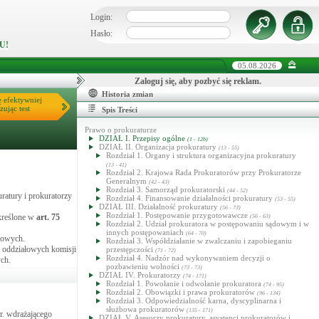
Login:
Hasło:
U!
05.08.2026
Zaloguj się, aby pozbyć się reklam.
Historia zmian
ę efektywniej
zując test
Spis Treści
Prawo o prokuraturze
DZIAŁ I. Przepisy ogólne
(1 - 12b)
DZIAŁ II. Organizacja prokuratury
(13 - 55)
Rozdział 1. Organy i struktura organizacyjna prokuratury
(13 - 41)
Rozdział 2. Krajowa Rada Prokuratorów przy Prokuratorze
Generalnym
(42 - 43)
Rozdział 3. Samorząd prokuratorski
(44 - 52)
ratury i prokuratorzy
Rozdział 4. Finansowanie działalności prokuratury
(53 - 55)
DZIAŁ III. Działalność prokuratury
(56 - 73)
Rozdział 1. Postępowanie przygotowawcze
określone w
art.
75
(56 - 63)
Rozdział 2. Udział prokuratora w postępowaniu sądowym i w
innych postępowaniach
(64 - 70)
nowych.
Rozdział 3. Współdziałanie w zwalczaniu i zapobieganiu
 oddziałowych komisji
przestępczości
(71 - 72)
Rozdział 4. Nadzór nad wykonywaniem decyzji o
ch.
pozbawieniu wolności
(73 - 73)
DZIAŁ IV. Prokuratorzy
(74 - 171)
Rozdział 1. Powołanie i odwołanie prokuratora
(74 - 95)
Rozdział 2. Obowiązki i prawa prokuratorów
(96 - 134)
Rozdział 3. Odpowiedzialność karna, dyscyplinarna i
służbowa prokuratorów
(135 - 171)
r. wdrażającego
DZIAŁ V. Asesorzy prokuratury, asystenci prokuratorów i