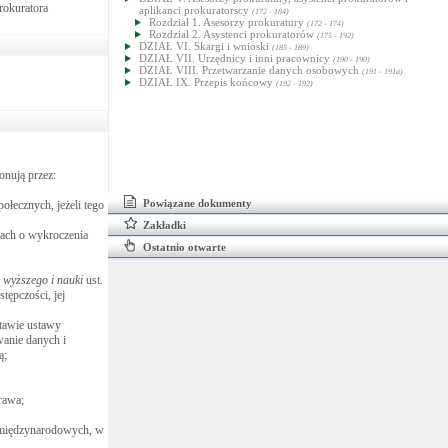
rokuratora
aplikanci prokuratorscy
(172 - 184)
Rozdział 1. Asesorzy prokuratury
(172 - 174)
Rozdział 2. Asystenci prokuratorów
(175 - 192)
DZIAŁ VI. Skargi i wnioski
(185 - 189)
DZIAŁ VII. Urzędnicy i inni pracownicy
(190 - 190)
DZIAŁ VIII. Przetwarzanie danych osobowych
(191 - 191a)
DZIAŁ IX. Przepis końcowy
(192 - 192)
onują przez:
Powiązane dokumenty
łecznych, jeżeli tego
Zakładki
ach o wykroczenia
Ostatnio otwarte
 wyższego i nauki
ust.
tępczości, jej
tawie ustawy
anie danych i
ą;
rawa;
w międzynarodowych, w