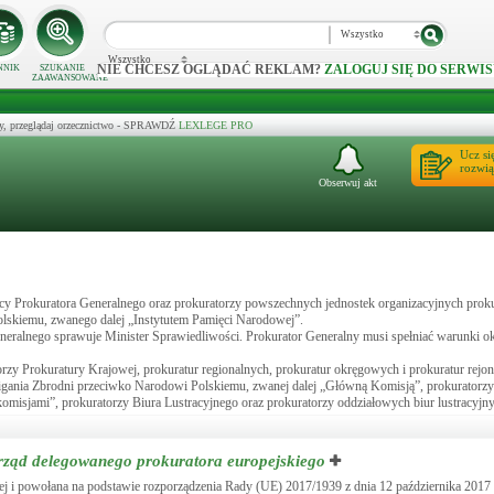
Wszystko
Wszystko
NIE CHCESZ OGLĄDAĆ REKLAM?
ZALOGUJ SIĘ DO SERWIS
NNIK
SZUKANIE
ZAAWANSOWANE
y, przeglądaj orzecznictwo - SPRAWDŹ
LEXLEGE PRO
Ucz si
rozwią
Obserwuj akt
pcy Prokuratora Generalnego oraz prokuratorzy powszechnych jednostek organizacyjnych proku
lskiemu, zwanego dalej „Instytutem Pamięci Narodowej”.
eneralnego sprawuje Minister Sprawiedliwości. Prokurator Generalny musi spełniać warunki 
rzy Prokuratury Krajowej, prokuratur regionalnych, prokuratur okręgowych i prokuratur rejo
igania Zbrodni przeciwko Narodowi Polskiemu, zwanej dalej „Główną Komisją”, prokuratorzy
misjami”, prokuratorzy Biura Lustracyjnego oraz prokuratorzy oddziałowych biur lustracyjny
urząd delegowanego prokuratora europejskiego
ej i powołana na podstawie rozporządzenia Rady (UE) 2017/1939 z dnia 12 października 2017 