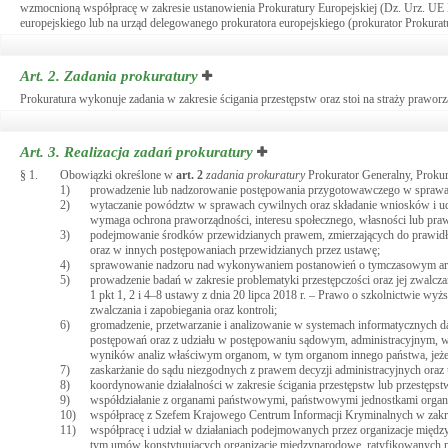
wzmocnioną współpracę w zakresie ustanowienia Prokuratury Europejskiej (Dz. Urz. UE L 
europejskiego lub na urząd delegowanego prokuratora europejskiego (prokurator Prokuratu
Art. 2.
Zadania prokuratury
Prokuratura wykonuje zadania w zakresie ścigania przestępstw oraz stoi na straży praworz
Art. 3.
Realizacja zadań prokuratury
§ 1.
Obowiązki określone w
art.
2
zadania prokuratury
Prokurator Generalny, Prokur
1)
prowadzenie lub nadzorowanie postępowania przygotowawczego w sprawach
2)
wytaczanie powództw w sprawach cywilnych oraz składanie wniosków i udz
wymaga ochrona praworządności, interesu społecznego, własności lub praw
3)
podejmowanie środków przewidzianych prawem, zmierzających do prawidł
oraz w innych postępowaniach przewidzianych przez ustawę;
4)
sprawowanie nadzoru nad wykonywaniem postanowień o tymczasowym aresz
5)
prowadzenie badań w zakresie problematyki przestępczości oraz jej zwalcz
1 pkt 1, 2 i 4–8 ustawy z dnia 20 lipca 2018 r. – Prawo o szkolnictwie wy
zwalczania i zapobiegania oraz kontroli;
6)
gromadzenie, przetwarzanie i analizowanie w systemach informatycznyc
postępowań oraz z udziału w postępowaniu sądowym, administracyjnym, w
wyników analiz właściwym organom, w tym organom innego państwa, jeżel
7)
zaskarżanie do sądu niezgodnych z prawem decyzji administracyjnych ora
8)
koordynowanie działalności w zakresie ścigania przestępstw lub przestęp
9)
współdziałanie z organami państwowymi, państwowymi jednostkami organiz
10)
współpracę z Szefem Krajowego Centrum Informacji Kryminalnych w zakre
11)
współpracę i udział w działaniach podejmowanych przez organizacje mię
tym umów konstytuujących organizacje międzynarodowe, ratyfikowanych p