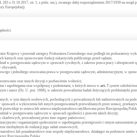
283 z 31.10.2017, str. 1, z późn. zm.), zwanego dalej rozporządzeniem 2017/1939 na urząd p
ry Europejskiej).
ądności.
ator Krajowy i pozostali zastępcy Prokuratora Generalnego oraz podlegli im prokuratorzy wyk
 karnych oraz sprawowanie funkcji oskarżyciela publicznego przed sądami;
iał w postępowaniu sądowym w sprawach cywilnych, z zakresu prawa pracy i ubezpieczeń spo
 obywateli;
owego i jednolitego stosowania prawa w postępowaniu sądowym, administracyjnym, w spraw
towaniu oraz innych decyzji o pozbawieniu wolności;
ania i zapobiegania oraz współpracę z podmiotami, o których mowa w
art.
7
system szkolnictwa
ższym i nauce (Dz. U. poz. 1668), w zakresie prowadzenia badań dotyczących problematyki przes
h danych, w tym danych osobowych, pochodzących z prowadzonych lub nadzorowanych na pods
 sprawach o wykroczenia lub innych postępowaniach przewidzianych przez ustawę, przekazyw
i przewiduje to ustawa lub umowa międzynarodowa ratyfikowana przez Rzeczpospolitą Polsk
z udział w postępowaniu sądowym w sprawach zgodności z prawem takich decyzji;
stw skarbowych, prowadzonej przez inne organy państwowe;
acyjnymi i organizacjami społecznymi w zapobieganiu przestępczości i innym naruszeniom p
sie niezbędnym do realizacji jego zadań ustawowych;
dzynarodowe lub ponadnarodowe oraz zespoły międzynarodowe, działające na podstawie umó
rzez Rzeczpospolitą Polską;