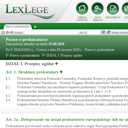
STRONA
AKTY
DOKUMENTY
CE
GŁÓWNA
PRAWNE
Prawo o prokuraturze
Szukaj:
Art./§
Wyłącz reklam
Prawo o prokuraturze
Stan prawny aktualny na dzień:
05.08.2026
Dz.U.2026.0.810 t.j. - Ustawa z dnia 28 stycznia 2016 r. - Prawo o prokuraturze
Prawo o prokuraturze
DZIAŁ I. Przepisy ogólne
DZIAŁ I. Przepisy ogólne
Art. 1.
Struktura prokuratury
§ 1.
Prokuraturę stanowią Prokurator Generalny, Prokurator Krajowy, pozostali zastę
Instytutu Pamięci Narodowej – Komisji Ścigania Zbrodni przeciwko Narodowi Po
§ 2.
Prokurator Generalny jest naczelnym organem prokuratury. Urząd Prokuratora G
wymogi wobec kandydata na stanowisko prokuratora
§ 1 pkt 1–3 i 8.
§ 3.
Prokuratorami powszechnych jednostek organizacyjnych prokuratury są prokurato
§ 4.
Prokuratorami Instytutu Pamięci Narodowej są prokuratorzy Głównej Komisji Śc
ścigania zbrodni przeciwko Narodowi Polskiemu, zwanych dalej „oddziałowymi ko
Art. 1a.
Delegowanie na urząd prokuratora europejskiego lub na 
Prokuratorem jest również osoba wskazana przez właściwy organ Rzeczypospolitej Polski