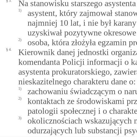
§ 3.
Na stanowisku starszego asystenta
1)
asystent, który zajmował stanow
najmniej 10 lat, i nie był karan
uzyskiwał pozytywne okresowe 
2)
osoba, która złożyła egzamin p
§ 4.
Kierownik danej jednostki organiz
komendanta Policji informacji o 
asystenta prokuratorskiego, zawie
nieskazitelnego charakteru dane o:
1)
zachowaniu świadczącym o naru
2)
kontaktach ze środowiskami pr
patologii społecznej i o charakt
3)
okolicznościach wskazujących n
odurzających lub substancji ps