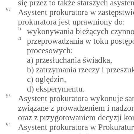
się przez to także starszych asyst
§ 2.
Asystent prokuratora w zastępstw
prokuratora jest uprawniony do:
1)
wykonywania bieżących czynno
2)
przeprowadzania w toku postę
procesowych:
a) przesłuchania świadka,
b) zatrzymania rzeczy i przeszu
c) oględzin,
d) eksperymentu.
§ 3.
Asystent prokuratora wykonuje sa
związane z prowadzeniem i nadz
oraz z przygotowaniem decyzji ko
§ 4.
Asystent prokuratora w Prokuratu