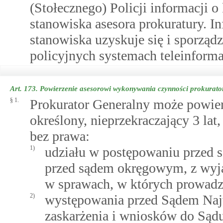
(Stołecznego) Policji informacji 
stanowiska asesora prokuratury. I
stanowiska uzyskuje się i sporząd
policyjnych systemach teleinform
Art. 173.
Powierzenie asesorowi wykonywania czynności prokurato
§ 1.
Prokurator Generalny może powier
określony, nieprzekraczający 3 la
bez prawa:
1)
udziału w postępowaniu przed 
przed sądem okręgowym, z wyją
w sprawach, w których prowadz
2)
występowania przed Sądem Naj
zaskarżenia i wniosków do Sąd