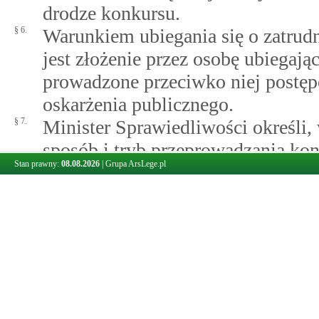
drodze konkursu.
§ 6.
Warunkiem ubiegania się o zatrudn
jest złożenie przez osobę ubiegając
prowadzone przeciwko niej postęp
oskarżenia publicznego.
§ 7.
Minister Sprawiedliwości określi,
sposób i tryb przeprowadzania ko
Stan prawny:
08.08.2026
|
Grupa ArsLege.pl
prokuratora, w szczególności skła
ich działania, etapy i przebieg kon
informacji kandydatowi, mając na
prokuraturze.
§ 8.
Minister Sprawiedliwości w poro
wewnętrznych określi, w drodze ro
uzyskiwania informacji przez kome