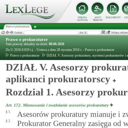
STRONA
AKTY
DOKUMENTY
CE
GŁÓWNA
PRAWNE
Prawo o prokuraturze
Szukaj:
Art./§
Wyłącz reklam
Prawo o prokuraturze
Stan prawny aktualny na dzień:
08.08.2026
Dz.U.2026.0.810 t.j. - Ustawa z dnia 28 stycznia 2016 r. - Prawo o prokuraturze
Prawo o prokuraturze
DZIAŁ V. Asesorzy prokuratury, asystenci prokuratorów i a
DZIAŁ V. Asesorzy prokurat
aplikanci prokuratorscy
Rozdział 1. Asesorzy proku
Art. 172.
Mianowanie i zwalnianie asesorów prokuratury
§ 1.
Asesorów prokuratury mianuje i z
§ 2.
Prokurator Generalny zasięga od