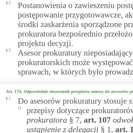
§ 2.
Postanowienia o zawieszeniu post
postępowanie przygotowawcze, akt
środki zaskarżenia sporządzone pr
prokuratora bezpośrednio przełożo
projektu decyzji.
§ 3.
Asesor prokuratury nieposiadają
prokuratorskich może występować 
sprawach, w których było prowad
Art. 174.
Odpowiednie stosowanie przepisów ustawy do asesorów p
§ 1.
Do asesorów prokuratury stosuje 
1)
przepisy dotyczące prokurator
prokuratora
§ 7,
art.
107
odwoł
ustąpienie z delegacji
§ 1,
art.