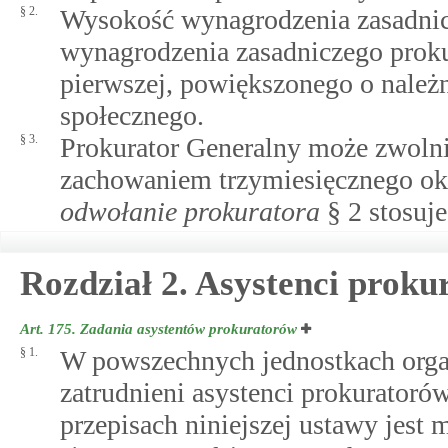
§ 2.
Wysokość wynagrodzenia zasadnic
wynagrodzenia zasadniczego proku
pierwszej, powiększonego o należn
społecznego.
§ 3.
Prokurator Generalny może zwolnić
zachowaniem trzymiesięcznego ok
odwołanie prokuratora
§ 2 stosuje
Rozdział 2. Asystenci prok
Art. 175.
Zadania asystentów prokuratorów
§ 1.
W powszechnych jednostkach orga
zatrudnieni asystenci prokuratorów
przepisach niniejszej ustawy jest