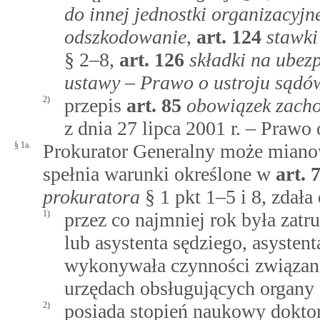
do innej jednostki organizacyjn
odszkodowanie
,
art.
124
stawki
§ 2–8,
art.
126
składki na ubez
ustawy – Prawo o ustroju sąd
2)
przepis
art.
85
obowiązek zacho
z dnia 27 lipca 2001 r. – Praw
§ 1a.
Prokurator Generalny może mianow
spełnia warunki określone w
art.
prokuratora
§ 1 pkt 1–5 i 8, zdał
1)
przez co najmniej rok była zatr
lub asystenta sędziego, asystent
wykonywała czynności związan
urzędach obsługujących organy
2)
posiada stopień naukowy dokto