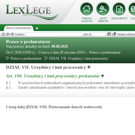
STRONA
AKTY
DOKUMENTY
CE
GŁÓWNA
PRAWNE
Prawo o prokuraturze
Szukaj:
Art./§
Wyłącz reklam
Prawo o prokuraturze
Stan prawny aktualny na dzień:
08.08.2026
Dz.U.2026.0.810 t.j. - Ustawa z dnia 28 stycznia 2016 r. - Prawo o prokuraturze
Prawo o prokuraturze
DZIAŁ VII. Urzędnicy i inni pracownicy
DZIAŁ VII. Urzędnicy i inni pracownicy
Art. 190.
Urzędnicy i inni pracownicy prokuratur
§ 1.
W powszechnych jednostkach organizacyjnych prokuratury zatrudnieni są urzędnic
§ 2.
Zasady zatrudniania urzędników i innych pracowników oraz ich obowiązki i prawa
Czytaj dalej (DZIAŁ VIII. Przetwarzanie danych osobowych)