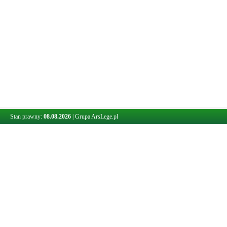
Stan prawny:
08.08.2026
|
Grupa ArsLege.pl