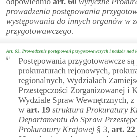
odpowiednio
art.
60
wytyczne Prokur
prowadzenia postępowania przygoto
występowania do innych organów w z
przygotowawczego
.
Art. 63.
Prowadzenie postępowań przygotowawczych i nadzór nad 
§ 1.
Postępowania przygotowawcze są
prokuraturach rejonowych, prokur
regionalnych, Wydziałach Zamiej
Przestępczości Zorganizowanej i 
Wydziale Spraw Wewnętrznych, z 
w
art.
19
struktura Prokuratury K
Departamentu do Spraw Przestępc
Prokuratury Krajowej
§ 3,
art.
22