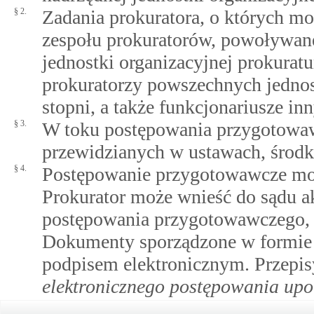
§ 2.
Zadania prokuratora, o których m
zespołu prokuratorów, powoływan
jednostki organizacyjnej prokurat
prokuratorzy powszechnych jednos
stopni, a także funkcjonariusze in
§ 3.
W toku postępowania przygotowaw
przewidzianych w ustawach, środ
§ 4.
Postępowanie przygotowawcze moż
Prokurator może wnieść do sądu ak
postępowania przygotowawczego, s
Dokumenty sporządzone w formie e
podpisem elektronicznym. Przepi
elektronicznego postępowania up