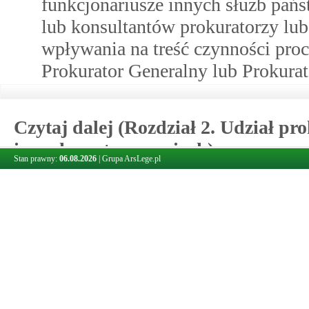
funkcjonariusze innych służb pań
lub konsultantów prokuratorzy lub
wpływania na treść czynności pro
Prokurator Generalny lub Prokura
Czytaj dalej (Rozdział 2. Udział p
innych postępowaniach)
Stan prawny:
06.08.2026
|
Grupa ArsLege.pl