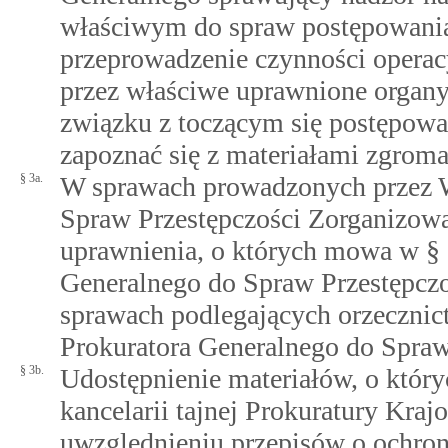
właściwym do spraw postępowania
przeprowadzenie czynności oper
przez właściwe uprawnione organy
związku z toczącym się postępo
zapoznać się z materiałami zgrom
§ 3a.
W sprawach prowadzonych przez 
Spraw Przestępczości Zorganizowa
uprawnienia, o których mowa w § 
Generalnego do Spraw Przestępczo
sprawach podlegających orzeczni
Prokuratora Generalnego do Spra
§ 3b.
Udostępnienie materiałów, o który
kancelarii tajnej Prokuratury Kraj
uwzględnieniu przepisów o ochroni