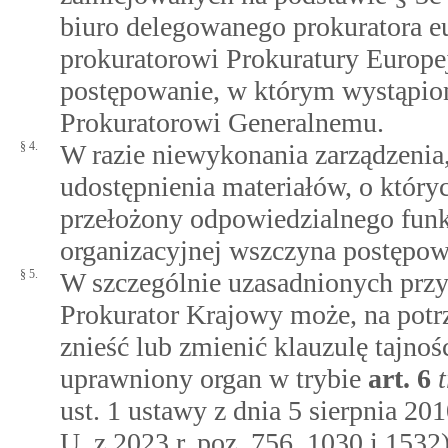
biuro delegowanego prokuratora eu
prokuratorowi Prokuratury Europ
postępowanie, w którym wystąpion
Prokuratorowi Generalnemu.
§ 4.
W razie niewykonania zarządzeni
udostępnienia materiałów, o który
przełożony odpowiedzialnego funk
organizacyjnej wszczyna postępow
§ 5.
W szczególnie uzasadnionych przy
Prokurator Krajowy może, na pot
znieść lub zmienić klauzulę tajno
uprawniony organ w trybie
art.
6
ust. 1 ustawy z dnia 5 sierpnia 20
U. z 2023 r. poz. 756, 1030 i 1532