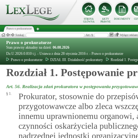
STRONA
AKTY
DOKUMENTY
CE
GŁÓWNA
PRAWNE
Prawo o prokuraturze
Szukaj:
Art./§
Wyłącz reklam
Prawo o prokuraturze
Stan prawny aktualny na dzień:
06.08.2026
Dz.U.2026.0.810 t.j. - Ustawa z dnia 28 stycznia 2016 r. - Prawo o prokuraturze
Prawo o prokuraturze
DZIAŁ III. Działalność prokuratury
Rozdział 1. Post
Rozdział 1. Postępowanie 
Art. 56.
Realizacja zdań prokuratora w postępowaniu przygotowa
§ 1.
Prokurator, stosownie do przepis
przygotowawcze albo zleca wszczę
innemu uprawnionemu organowi, a
czynności oskarżyciela publiczneg
nadrzędnej jednostki organizacyjne