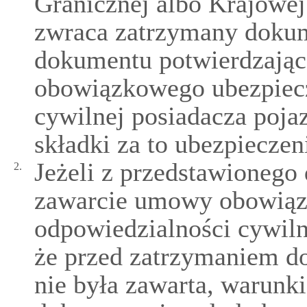
Granicznej albo Krajowej
zwraca zatrzymany dokum
dokumentu potwierdzają
obowiązkowego ubezpiecz
cywilnej posiadacza poja
składki za to ubezpieczen
Jeżeli z przedstawioneg
2.
zawarcie umowy obowiąz
odpowiedzialności cywiln
że przed zatrzymaniem d
nie była zawarta, warun