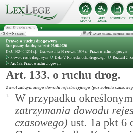
STRONA
AKTY
DOKUMENTY
CE
GŁÓWNA
PRAWNE
Art. 133. o ruchu drog. -...
Szukaj:
Wyłącz reklamy, przeglądaj orz
Prawo o ruchu drogowym
Stan prawny aktualny na dzień:
07.08.2026
Dz.U.2024.0.1251 t.j. - Ustawa z dnia 20 czerwca 1997 r. - Prawo o ruchu drogowym
Prawo o ruchu drogowym
Dział V. Kontrola ruchu drogowego
Rozdział 2. Z
Art. 133. Prawo o ruchu drogowym
Art. 133. o ruchu drog.
Zwrot zatrzymanego dowodu rejestracyjnego (pozwolenia czasoweg
W przypadku określonym
1.
zatrzymania dowodu rejes
czasowego)
ust. 1a pkt 6 