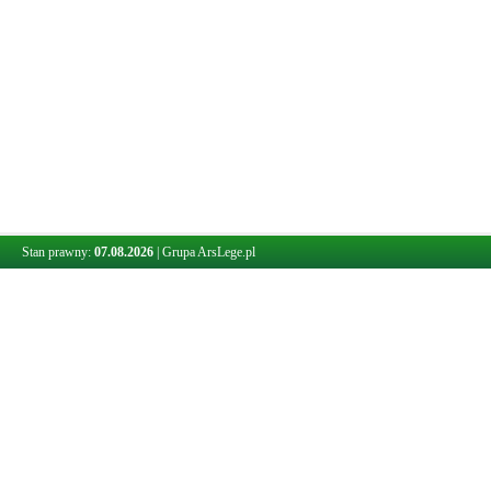
Stan prawny:
07.08.2026
|
Grupa ArsLege.pl