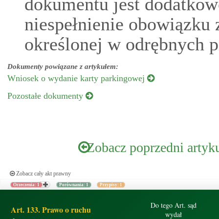
dokumentu jest dodatkowo
niespełnienie obowiązku
określonej w odrębnych p
Dokumenty powiązane z artykułem:
Wniosek o wydanie karty parkingowej
Pozostałe dokumenty
Zobacz poprzedni artyk
Zobacz cały akt prawny
Orzeczenia: 1
Porównania: 1
Przypisy: 1
Do tego Art. sąd
Art. 133. Prawo o ruchu
wydał