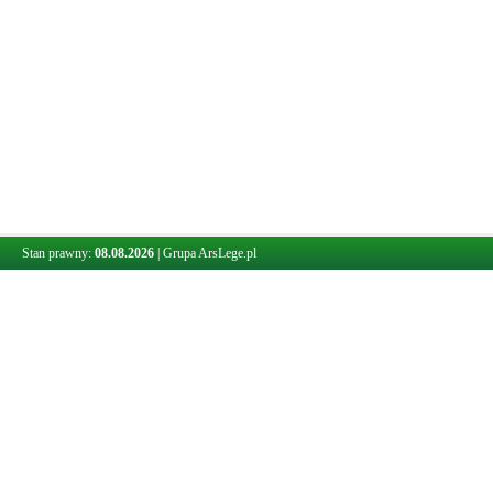
Stan prawny:
08.08.2026
|
Grupa ArsLege.pl