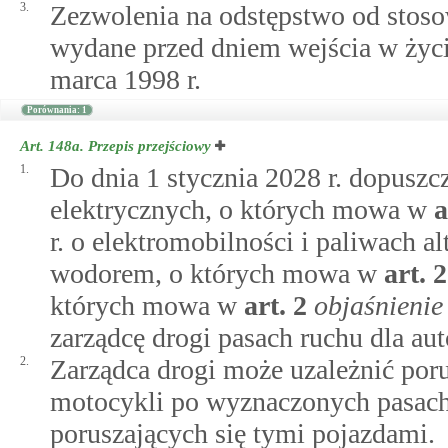
3.
Zezwolenia na odstępstwo od stoso
wydane przed dniem wejścia w życi
marca 1998 r.
Porównania: 1
Art. 148a.
Przepis przejściowy
1.
Do dnia 1 stycznia 2028 r. dopuszc
elektrycznych, o których mowa w
a
r. o elektromobilności i paliwach 
wodorem, o których mowa w
art.
2
których mowa w
art.
2
objaśnienie
zarządcę drogi pasach ruchu dla au
2.
Zarządca drogi może uzależnić poru
motocykli po wyznaczonych pasach
poruszających się tymi pojazdami.