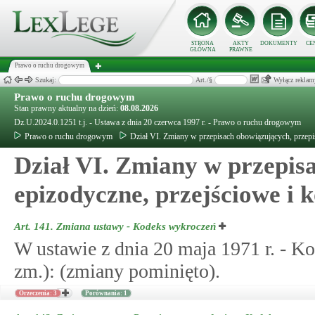
STRONA
AKTY
DOKUMENTY
CE
GŁÓWNA
PRAWNE
Prawo o ruchu drogowym
Szukaj:
Art./§
Wyłącz reklam
Prawo o ruchu drogowym
Stan prawny aktualny na dzień:
08.08.2026
Dz.U.2024.0.1251 t.j. - Ustawa z dnia 20 czerwca 1997 r. - Prawo o ruchu drogowym
Prawo o ruchu drogowym
Dział VI. Zmiany w przepisach obowiązujących, przepi
Dział VI. Zmiany w przepis
epizodyczne, przejściowe i 
Art. 141.
Zmiana ustawy - Kodeks wykroczeń
W ustawie z dnia 20 maja 1971 r. - K
zm.): (zmiany pominięto).
Orzeczenia: 3
Porównania: 1