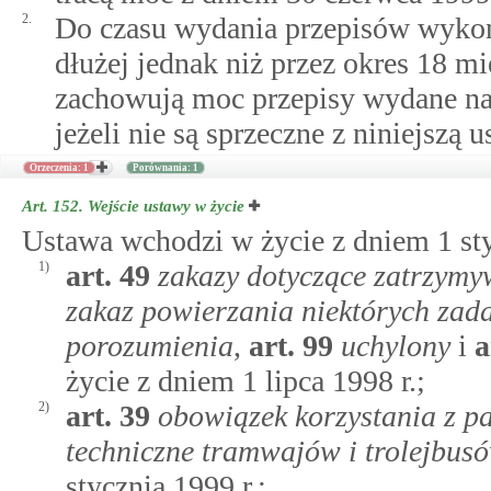
2.
Do czasu wydania przepisów wykon
dłużej jednak niż przez okres 18 mi
zachowują moc przepisy wydane na 
jeżeli nie są sprzeczne z niniejszą u
Orzeczenia: 1
Porównania: 1
Art. 152.
Wejście ustawy w życie
Ustawa wchodzi w życie z dniem 1 sty
1)
art.
49
zakazy dotyczące zatrzymy
zakaz powierzania niektórych zad
porozumienia
,
art.
99
uchylony
i
a
życie z dniem 1 lipca 1998 r.;
2)
art.
39
obowiązek korzystania z p
techniczne tramwajów i trolejbus
stycznia 1999 r.;