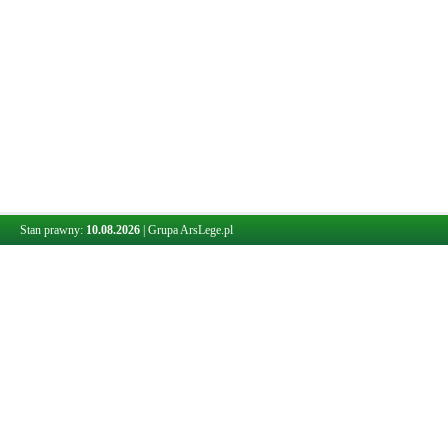
Stan prawny:
10.08.2026
|
Grupa ArsLege.pl