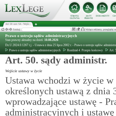
STRONA
AKTY
DOKUMENTY
CE
GŁÓWNA
PRAWNE
Art. 50. ustr. SA - Wejśc...
Szukaj:
Wyłącz reklamy, przeglądaj
Prawo o ustroju sądów administracyjnych
Stan prawny aktualny na dzień:
10.08.2026
Dz.U.2024.0.1267 t.j. - Ustawa z dnia 25 lipca 2002 r. - Prawo o ustroju sądów administr
Prawo o ustroju sądów administracyjnych
Rozdział 4. Przepis końcowy
Art. 
Art. 50. sądy administr.
Wejście ustawy w życie
Ustawa wchodzi w życie w t
określonych ustawą z dnia 3
wprowadzające ustawę - Pr
administracyjnych i ustawę