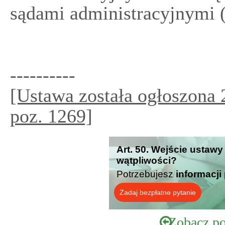
sądami administracyjnymi (
----------
[Ustawa została ogłoszona 2
poz. 1269]
Art. 50. Wejście ustawy
wątpliwości?
Potrzebujesz
informacji
Zadaj bezpłatne pytanie
Zobacz po