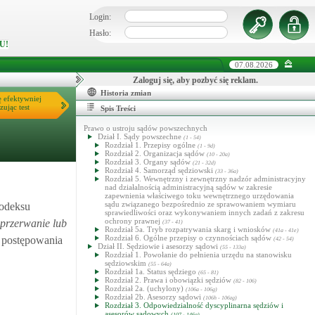
Login:
Hasło:
U!
07.08.2026
Zaloguj się, aby pozbyć się reklam.
Historia zmian
ę efektywniej
zując test
Spis Treści
Prawo o ustroju sądów powszechnych
Dział I. Sądy powszechne
(1 - 54)
Rozdział 1. Przepisy ogólne
(1 - 9d)
Rozdział 2. Organizacja sądów
(10 - 20a)
Rozdział 3. Organy sądów
(21 - 32d)
Rozdział 4. Samorząd sędziowski
(33 - 36a)
Rozdział 5. Wewnętrzny i zewnętrzny nadzór administracyjny
nad działalnością administracyjną sądów w zakresie
zapewnienia właściwego toku wewnętrznego urzędowania
sądu związanego bezpośrednio ze sprawowaniem wymiaru
Kodeksu
sprawiedliwości oraz wykonywaniem innych zadań z zakresu
ochrony prawnej
przerwanie lub
(37 - 41)
Rozdział 5a. Tryb rozpatrywania skarg i wniosków
(41a - 41e)
Rozdział 6. Ogólne przepisy o czynnościach sądów
u postępowania
(42 - 54)
Dział II. Sędziowie i asesorzy sądowi
(55 - 133a)
Rozdział 1. Powołanie do pełnienia urzędu na stanowisku
sędziowskim
(55 - 64a)
Rozdział 1a. Status sędziego
(65 - 81)
Rozdział 2. Prawa i obowiązki sędziów
(82 - 106)
Rozdział 2a. (uchylony)
(106a - 106g)
Rozdział 2b. Asesorzy sądowi
(106h - 106zg)
Rozdział 3. Odpowiedzialność dyscyplinarna sędziów i
asesorów sądowych
(107 - 146a)