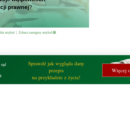
cji prawnej
?
ni artykuł
|
Zobacz następny artykuł
Sprawdź jak wygląda dany
 sąd
przepis
Więcej o
ń
na przykładzie z życia!