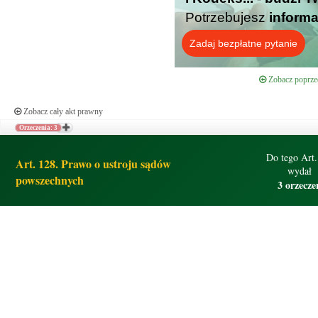
Potrzebujesz
informa
Zadaj bezpłatne pytanie
Zobacz poprzed
Zobacz cały akt prawny
Orzeczenia: 3
Do tego Art.
Art. 128. Prawo o ustroju sądów
wydał
powszechnych
3 orzecze