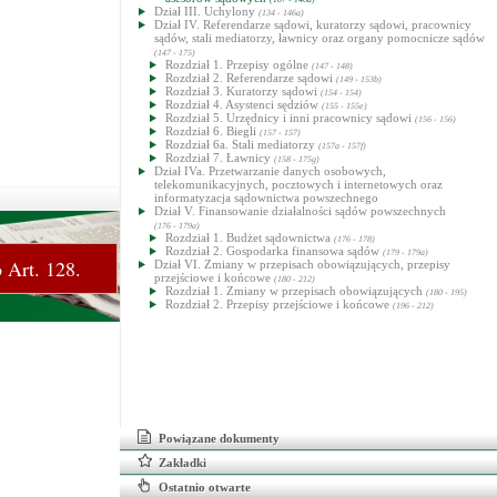
Dział III. Uchylony
(134 - 146a)
Dział IV. Referendarze sądowi, kuratorzy sądowi, pracownicy
sądów, stali mediatorzy, ławnicy oraz organy pomocnicze sądów
(147 - 175)
Rozdział 1. Przepisy ogólne
(147 - 148)
Rozdział 2. Referendarze sądowi
(149 - 153b)
Rozdział 3. Kuratorzy sądowi
(154 - 154)
Rozdział 4. Asystenci sędziów
(155 - 155e)
Rozdział 5. Urzędnicy i inni pracownicy sądowi
(156 - 156)
Rozdział 6. Biegli
(157 - 157)
Rozdział 6a. Stali mediatorzy
(157a - 157f)
Rozdział 7. Ławnicy
(158 - 175g)
Dział IVa. Przetwarzanie danych osobowych,
telekomunikacyjnych, pocztowych i internetowych oraz
informatyzacja sądownictwa powszechnego
Dział V. Finansowanie działalności sądów powszechnych
(176 - 179a)
Rozdział 1. Budżet sądownictwa
(176 - 178)
Rozdział 2. Gospodarka finansowa sądów
(179 - 179a)
 Art. 128.
Dział VI. Zmiany w przepisach obowiązujących, przepisy
przejściowe i końcowe
(180 - 212)
Rozdział 1. Zmiany w przepisach obowiązujących
(180 - 195)
Rozdział 2. Przepisy przejściowe i końcowe
(196 - 212)
Powiązane dokumenty
Zakładki
Ostatnio otwarte