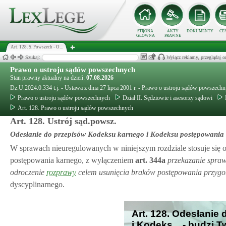
STRONA
AKTY
DOKUMENTY
CE
GŁÓWNA
PRAWNE
Art. 128. S. Powszech - O...
Szukaj:
Wyłącz reklamy, przeglądaj
Prawo o ustroju sądów powszechnych
Stan prawny aktualny na dzień:
07.08.2026
Dz.U.2024.0.334 t.j. - Ustawa z dnia 27 lipca 2001 r. - Prawo o ustroju sądów powszech
Prawo o ustroju sądów powszechnych
Dział II. Sędziowie i asesorzy sądowi
Art. 128. Prawo o ustroju sądów powszechnych
Art. 128. Ustrój sąd.powsz.
Odesłanie do przepisów Kodeksu karnego i Kodeksu postępowania
W sprawach nieuregulowanych w niniejszym rozdziale stosuje się 
postępowania karnego, z wyłączeniem
art.
344a
przekazanie spra
odroczenie
rozprawy
celem usunięcia braków postępowania przyg
dyscyplinarnego.
Art. 128. Odesłanie
i Kodeks... - budzi 