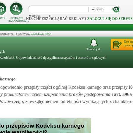
Wszystko
Wszystko
NIE CHCESZ OGLĄDAĆ REKLAM?
ZALOGUJ SIĘ DO SERWIS
NNIK
SZUKANIE
ZAAWANSOWANE
 orzecznictwo - SPRAWDŹ
LEXLEGE PRO
Ucz si
rozwią
Obserwuj akt
nych
Rozdział 3. Odpowiedzialność dyscyplinarna sędziów i asesorów sądowych
 karnego
odpowiednio przepisy części ogólnej Kodeksu karnego oraz przepisy 
wy prokuratorowi celem uzupełnienia braków postępowania
i
art.
396a
otowawczego
, z uwzględnieniem odrębności wynikających z charakter
 do przepisów Kodeksu karnego
Twoje wątpliwości?