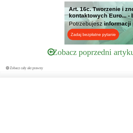
Art. 16c. Tworzenie i 
kontaktowych Euro... -
Potrzebujesz
informacji
Zadaj bezpłatne pytanie
Zobacz poprzedni artyk
Zobacz cały akt prawny