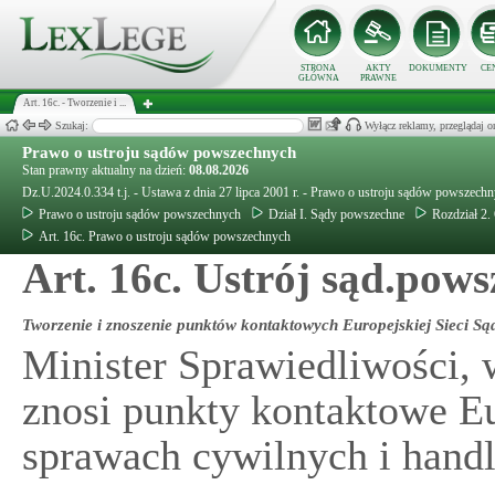
STRONA
AKTY
DOKUMENTY
CE
GŁÓWNA
PRAWNE
Art. 16c. - Tworzenie i ...
Szukaj:
Wyłącz reklamy, przeglądaj
Prawo o ustroju sądów powszechnych
Stan prawny aktualny na dzień:
08.08.2026
Dz.U.2024.0.334 t.j. - Ustawa z dnia 27 lipca 2001 r. - Prawo o ustroju sądów powszech
Prawo o ustroju sądów powszechnych
Dział I. Sądy powszechne
Rozdział 2.
Art. 16c. Prawo o ustroju sądów powszechnych
Art. 16c. Ustrój sąd.pows
Tworzenie i znoszenie punktów kontaktowych Europejskiej Sieci S
Minister Sprawiedliwości, 
znosi punkty kontaktowe Eu
sprawach cywilnych i hand