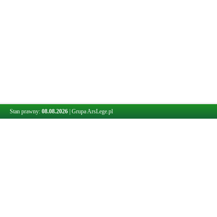
Stan prawny:
08.08.2026
|
Grupa ArsLege.pl