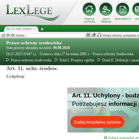
STRONA
AKTY
DOKUMENTY
CE
GŁÓWNA
PRAWNE
Art. 11. ochr. środow. - ...
Szukaj:
Wyłącz reklamy, przeglądaj
Prawo ochrony środowiska
Stan prawny aktualny na dzień:
09.08.2026
Dz.U.2025.0.647 t.j. - Ustawa z dnia 27 kwietnia 2001 r. - Prawo ochrony środowiska
Prawo ochrony środowiska
Tytuł I. Przepisy ogólne
Dział II. Definicje i zas
Art. 11. ochr. środow.
Uchylony
Art. 11. Uchylony - bud
Potrzebujesz
informacji
Zadaj bezpłatne pytanie
Zobacz poprzedni art