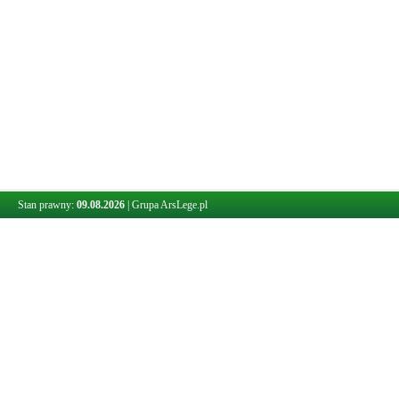
Stan prawny:
09.08.2026
|
Grupa ArsLege.pl