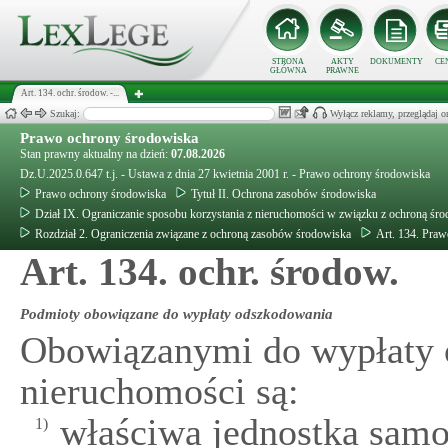
STRONA
AKTY
DOKUMENTY
CE
GŁÓWNA
PRAWNE
Art. 134. ochr. środow. -...
Szukaj:
Wyłącz reklamy, przeglądaj
Prawo ochrony środowiska
Stan prawny aktualny na dzień:
07.08.2026
Dz.U.2025.0.647 t.j. - Ustawa z dnia 27 kwietnia 2001 r. - Prawo ochrony środowiska
Prawo ochrony środowiska
Tytuł II. Ochrona zasobów środowiska
Dział IX. Ograniczanie sposobu korzystania z nieruchomości w związku z ochroną śr
Rozdział 2. Ograniczenia związane z ochroną zasobów środowiska
Art. 134. Pra
Art. 134. ochr. środow.
Podmioty obowiązane do wypłaty odszkodowania
Obowiązanymi do wypłaty 
nieruchomości są:
właściwa jednostka samor
1)