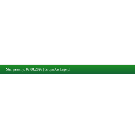
Stan prawny:
07.08.2026
|
Grupa ArsLege.pl