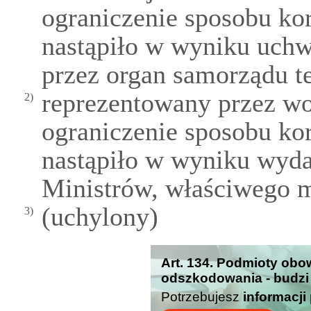
ograniczenie sposobu ko
nastąpiło w wyniku uchw
przez organ samorządu te
reprezentowany przez wo
2)
ograniczenie sposobu ko
nastąpiło w wyniku wyda
Ministrów, właściwego m
(uchylony)
3)
Art. 134. Podmioty obo
odszkodowania - budzi
Potrzebujesz
informacji