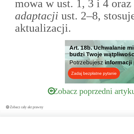
mowa w ust. 1, 3 i 4 oraz
adaptacji
ust. 2–8, stosuj
aktualizacji.
Art. 18b. Uchwalanie mi
budzi Twoje wątpliwośc
Potrzebujesz
informacji
Zadaj bezpłatne pytanie
Zobacz poprzedni artyk
Zobacz cały akt prawny