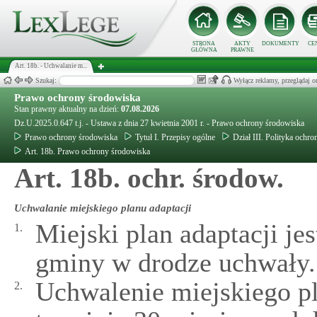
STRONA
AKTY
DOKUMENTY
CE
GŁÓWNA
PRAWNE
Art. 18b. - Uchwalanie m...
Szukaj:
Wyłącz reklamy, przeglądaj
Prawo ochrony środowiska
Stan prawny aktualny na dzień:
07.08.2026
Dz.U.2025.0.647 t.j. - Ustawa z dnia 27 kwietnia 2001 r. - Prawo ochrony środowiska
Prawo ochrony środowiska
Tytuł I. Przepisy ogólne
Dział III. Polityka och
Art. 18b. Prawo ochrony środowiska
Art. 18b. ochr. środow.
Uchwalanie miejskiego planu adaptacji
Miejski plan adaptacji je
1.
gminy w drodze uchwały.
Uchwalenie miejskiego pl
2.