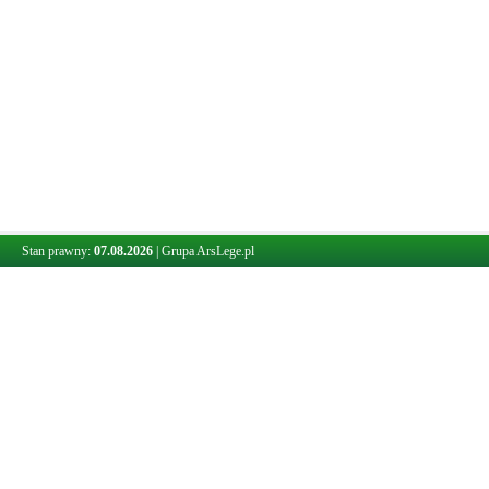
Stan prawny:
07.08.2026
|
Grupa ArsLege.pl