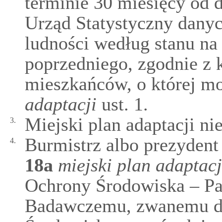
terminie 30 miesięcy od 
Urząd Statystyczny danyc
ludności według stanu na
poprzedniego, zgodnie z 
mieszkańców, o której 
adaptacji
ust. 1.
Miejski plan adaptacji n
3.
Burmistrz albo prezyden
4.
18a
miejski plan adaptacj
Ochrony Środowiska – P
Badawczemu, zwanemu da