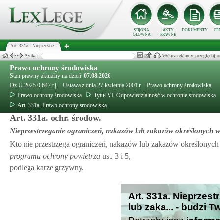
STRONA
AKTY
DOKUMENTY
CE
GŁÓWNA
PRAWNE
Art. 331a. - Nieprzestrz...
Szukaj:
Wyłącz reklamy, przeglądaj
Prawo ochrony środowiska
Stan prawny aktualny na dzień:
07.08.2026
Dz.U.2025.0.647 t.j. - Ustawa z dnia 27 kwietnia 2001 r. - Prawo ochrony środowiska
Prawo ochrony środowiska
Tytuł VI. Odpowiedzialność w ochronie środowiska
Art. 331a. Prawo ochrony środowiska
Art. 331a. ochr. środow.
Nieprzestrzeganie ograniczeń, nakazów lub zakazów określonych 
Kto nie przestrzega ograniczeń, nakazów lub zakazów określonyc
programu ochrony powietrza
ust. 3 i 5,
podlega karze grzywny.
Art. 331a. Nieprzes
lub zaka... - budzi 