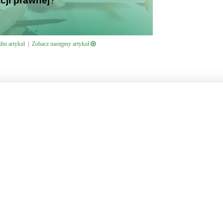
cji prawnej
?
ni artykuł
|
Zobacz następny artykuł