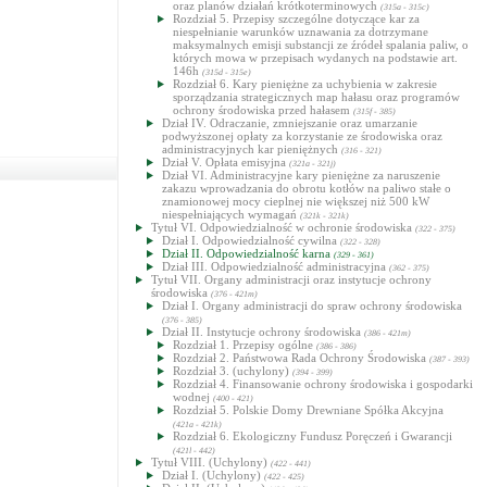
oraz planów działań krótkoterminowych
(315a - 315c)
Rozdział 5. Przepisy szczególne dotyczące kar za
niespełnianie warunków uznawania za dotrzymane
maksymalnych emisji substancji ze źródeł spalania paliw, o
których mowa w przepisach wydanych na podstawie art.
146h
(315d - 315e)
Rozdział 6. Kary pieniężne za uchybienia w zakresie
sporządzania strategicznych map hałasu oraz programów
ochrony środowiska przed hałasem
(315f - 385)
Dział IV. Odraczanie, zmniejszanie oraz umarzanie
podwyższonej opłaty za korzystanie ze środowiska oraz
administracyjnych kar pieniężnych
(316 - 321)
Dział V. Opłata emisyjna
(321a - 321j)
Dział VI. Administracyjne kary pieniężne za naruszenie
zakazu wprowadzania do obrotu kotłów na paliwo stałe o
znamionowej mocy cieplnej nie większej niż 500 kW
niespełniających wymagań
(321k - 321k)
Tytuł VI. Odpowiedzialność w ochronie środowiska
(322 - 375)
Dział I. Odpowiedzialność cywilna
(322 - 328)
Dział II. Odpowiedzialność karna
(329 - 361)
Dział III. Odpowiedzialność administracyjna
(362 - 375)
Tytuł VII. Organy administracji oraz instytucje ochrony
środowiska
(376 - 421m)
Dział I. Organy administracji do spraw ochrony środowiska
(376 - 385)
Dział II. Instytucje ochrony środowiska
(386 - 421m)
Rozdział 1. Przepisy ogólne
(386 - 386)
Rozdział 2. Państwowa Rada Ochrony Środowiska
(387 - 393)
Rozdział 3. (uchylony)
(394 - 399)
Rozdział 4. Finansowanie ochrony środowiska i gospodarki
wodnej
(400 - 421)
Rozdział 5. Polskie Domy Drewniane Spółka Akcyjna
(421a - 421k)
Rozdział 6. Ekologiczny Fundusz Poręczeń i Gwarancji
(421l - 442)
Tytuł VIII. (Uchylony)
(422 - 441)
Dział I. (Uchylony)
(422 - 425)