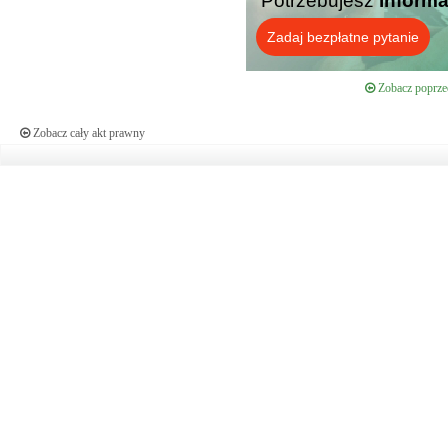
Potrzebujesz
informa
Zadaj bezpłatne pytanie
Zobacz poprzed
Zobacz cały akt prawny