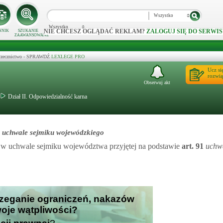
Wszystko
Wszystko
NIE CHCESZ OGLĄDAĆ REKLAM?
ZALOGUJ SIĘ DO SERWIS
NNIK
SZUKANIE
ZAAWANSOWANE
 orzecznictwo - SPRAWDŹ
LEXLEGE PRO
Ucz si
rozwią
Obserwuj akt
Dział II. Odpowiedzialność karna
w uchwale sejmiku wojewódzkiego
h w uchwale sejmiku województwa przyjętej na podstawie
art.
91
uchw
trzeganie ograniczeń, nakazów
Twoje wątpliwości?