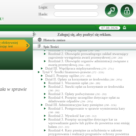
Rozdział 4. Pozwolenia zintegrowane
(201 - 219)
Rozdział 5. Pozwolenia na wprowadzanie gazów lub pyłów
Login:
do powietrza
(220 - 229)
Rozdział 6. (Uchylony)
Hasło:
(230 - 234)
Rozdział 7. (Uchylony)
(235 - 247)
U!
Dział IVa. Krajowy Rejestr Uwalniania i Transferu
Zanieczyszczeń
(236a - 236d)
07.08.2026
Dział IVb. Rejestr średnich źródeł spalania paliw
(236e - 236e)
Dział V. Przeglądy ekologiczne
(237 - 242)
Zaloguj się, aby pozbyć się reklam.
Tytuł IV. Poważne awarie
(243 - 271c)
Dział I. Przepisy ogólne
Historia zmian
(243 - 247)
ę efektywniej
Dział II. Instrumenty prawne służące przeciwdziałaniu
zując test
poważnej awarii przemysłowej
Spis Treści
(248 - 269a)
Rozdział 1. Przepisy ogólne
(248 - 248)
Rozdział 2. Obowiązki prowadzącego zakład stwarzający
zagrożenie wystąpienia awarii przemysłowej
(249 - 264)
Rozdział 3. Obowiązki organów administracji związane z
awarią przemysłową
(264a - 283)
Dział III. Współpraca międzynarodowa
(270 - 271c)
Tytuł V. Środki finansowo-prawne
(272 - 321k)
Dział I. Przepisy ogólne
(272 - 283)
Dział II. Opłaty za korzystanie ze środowiska
(284 - 297a)
Rozdział 1. Wnoszenie opłat
(284 - 289)
Rozdział 2. Stawki opłat za korzystanie ze środowiska
ała w sprawie
(290 - 291)
Rozdział 3. Opłaty podwyższone
(292 - 293)
Rozdział 4. Przepisy szczególne dotyczące opłat za
składowanie odpadów
(294 - 297a)
Dział III. Administracyjne kary pieniężne
(298 - 315k)
Rozdział 1. Postępowanie w sprawie wymierzenia kary
(298 - 308)
Rozdział 2. Wysokość kar
(309 - 312)
Rozdział 3. Przepisy szczególne dotyczące kar za
wprowadzanie gazów lub pyłów do powietrza oraz emisję
hałasu
(313 - 315)
Rozdział 4. Kary pieniężne za uchybienia w zakresie
przygotowania i realizacji programów ochrony powietrza