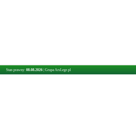
Stan prawny:
08.08.2026
|
Grupa ArsLege.pl