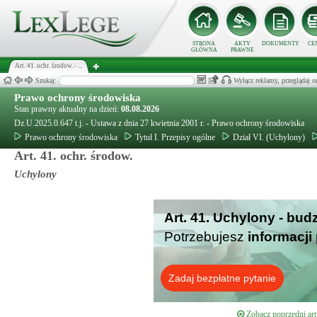
STRONA
AKTY
DOKUMENTY
CE
GŁÓWNA
PRAWNE
Art. 41. ochr. środow. - ...
Szukaj:
Wyłącz reklamy, przeglądaj
Prawo ochrony środowiska
Stan prawny aktualny na dzień:
08.08.2026
Dz.U.2025.0.647 t.j. - Ustawa z dnia 27 kwietnia 2001 r. - Prawo ochrony środowiska
Prawo ochrony środowiska
Tytuł I. Przepisy ogólne
Dział VI. (Uchylony)
Art. 41. ochr. środow.
Uchylony
Art. 41. Uchylony - bud
Potrzebujesz
informacji
Zadaj bezpłatne pytanie
Zobacz poprzedni art