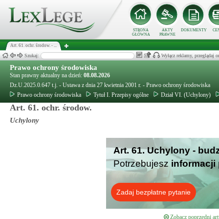
STRONA
AKTY
DOKUMENTY
CE
GŁÓWNA
PRAWNE
Art. 61. ochr. środow. - ...
Szukaj:
Wyłącz reklamy, przeglądaj
Prawo ochrony środowiska
Stan prawny aktualny na dzień:
08.08.2026
Dz.U.2025.0.647 t.j. - Ustawa z dnia 27 kwietnia 2001 r. - Prawo ochrony środowiska
Prawo ochrony środowiska
Tytuł I. Przepisy ogólne
Dział VI. (Uchylony)
Art. 61. ochr. środow.
Uchylony
Art. 61. Uchylony - bud
Potrzebujesz
informacji
Zadaj bezpłatne pytanie
Zobacz poprzedni art