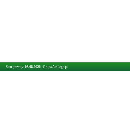
Stan prawny:
08.08.2026
|
Grupa ArsLege.pl