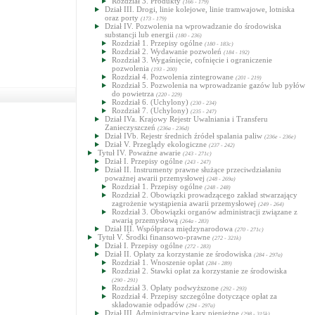
Rozdział 3. Produkty
(166 - 179)
Dział III. Drogi, linie kolejowe, linie tramwajowe, lotniska
oraz porty
(173 - 179)
Dział IV. Pozwolenia na wprowadzanie do środowiska
substancji lub energii
(180 - 236)
Rozdział 1. Przepisy ogólne
(180 - 183c)
Rozdział 2. Wydawanie pozwoleń
(184 - 192)
Rozdział 3. Wygaśnięcie, cofnięcie i ograniczenie
pozwolenia
(193 - 200)
Rozdział 4. Pozwolenia zintegrowane
(201 - 219)
Rozdział 5. Pozwolenia na wprowadzanie gazów lub pyłów
do powietrza
(220 - 229)
Rozdział 6. (Uchylony)
(230 - 234)
Rozdział 7. (Uchylony)
(235 - 247)
Dział IVa. Krajowy Rejestr Uwalniania i Transferu
Zanieczyszczeń
(236a - 236d)
Dział IVb. Rejestr średnich źródeł spalania paliw
(236e - 236e)
Dział V. Przeglądy ekologiczne
(237 - 242)
Tytuł IV. Poważne awarie
(243 - 271c)
Dział I. Przepisy ogólne
(243 - 247)
Dział II. Instrumenty prawne służące przeciwdziałaniu
poważnej awarii przemysłowej
(248 - 269a)
Rozdział 1. Przepisy ogólne
(248 - 248)
Rozdział 2. Obowiązki prowadzącego zakład stwarzający
zagrożenie wystąpienia awarii przemysłowej
(249 - 264)
Rozdział 3. Obowiązki organów administracji związane z
awarią przemysłową
(264a - 283)
Dział III. Współpraca międzynarodowa
(270 - 271c)
Tytuł V. Środki finansowo-prawne
(272 - 321k)
Dział I. Przepisy ogólne
(272 - 283)
Dział II. Opłaty za korzystanie ze środowiska
(284 - 297a)
Rozdział 1. Wnoszenie opłat
(284 - 289)
Rozdział 2. Stawki opłat za korzystanie ze środowiska
(290 - 291)
Rozdział 3. Opłaty podwyższone
(292 - 293)
Rozdział 4. Przepisy szczególne dotyczące opłat za
składowanie odpadów
(294 - 297a)
Dział III. Administracyjne kary pieniężne
(298 - 315k)