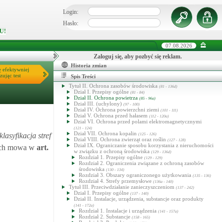
Dział II. Definicje i zasady ogólne
(3 - 12)
Dział III. Polityka ochrony środowiska
Login:
Dział IV. Informacje o środowisku
(19 - 30)
Rozdział 1. (Uchylony)
(19 - 24)
Hasło:
Rozdział 2. (uchylony)
(25 - 39)
U!
Dział V. (Uchylony)
(31 - 39)
Dział VI. (Uchylony)
(40 - 70)
Rozdział 1. (uchylony)
(40 - 45)
07.08.2026
Rozdział 2. (uchylony)
(46 - 57)
Rozdział 3. (uchylony)
Zaloguj się, aby pozbyć się reklam.
(58 - 128)
Dział VII. Ochrona środowiska w zagospodarowaniu
Historia zmian
przestrzennym i przy realizacji inwestycji
ę efektywniej
(71 - 76)
Dział VIII. Edukacja ekologiczna, badania z zakresu ochrony
zując test
Spis Treści
środowiska oraz reklama
(77 - 80c)
Tytuł II. Ochrona zasobów środowiska
(81 - 136d)
Dział I. Przepisy ogólne
(81 - 84)
Dział II. Ochrona powietrza
(85 - 96a)
Dział III. (uchylony)
(97 - 100)
Dział IV. Ochrona powierzchni ziemi
(101 - 111)
Dział V. Ochrona przed hałasem
(112 - 120a)
Dział VI. Ochrona przed polami elektromagnetycznymi
(121 - 124)
Dział VII. Ochrona kopalin
lasyfikacja stref
(125 - 126)
Dział VIII. Ochrona zwierząt oraz roślin
(127 - 128)
Dział IX. Ograniczanie sposobu korzystania z nieruchomości
rych mowa w
art.
w związku z ochroną środowiska
(129 - 136d)
Rozdział 1. Przepisy ogólne
(129 - 129)
Rozdział 2. Ograniczenia związane z ochroną zasobów
środowiska
(130 - 134)
Rozdział 3. Obszary ograniczonego użytkowania
(135 - 136)
Rozdział 4. Strefy przemysłowe
(136a - 140)
Tytuł III. Przeciwdziałanie zanieczyszczeniom
(137 - 242)
Dział I. Przepisy ogólne
(137 - 140)
Dział II. Instalacje, urządzenia, substancje oraz produkty
(141 - 172a)
Rozdział 1. Instalacje i urządzenia
(141 - 157a)
Rozdział 2. Substancje
(158 - 165)