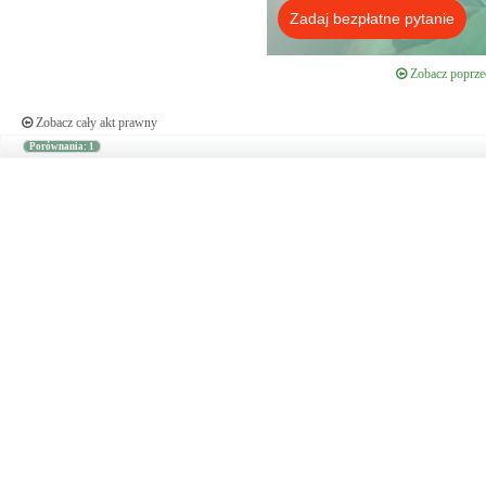
Zadaj bezpłatne pytanie
Zobacz poprzed
Zobacz cały akt prawny
Porównania: 1