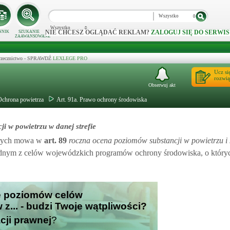
Wszystko
Wszystko
NIE CHCESZ OGLĄDAĆ REKLAM?
ZALOGUJ SIĘ DO SERWIS
NNIK
SZUKANIE
ZAAWANSOWANE
 orzecznictwo - SPRAWDŹ
LEXLEGE PRO
Ucz si
rozwią
Obserwuj akt
 Ochrona powietrza
Art. 91a. Prawo ochrony środowiska
i w powietrzu w danej strefie
órych mowa w
art.
89
roczna ocena poziomów substancji w powietrzu i k
t jednym z celów wojewódzkich programów ochrony środowiska, o któ
ie poziomów celów
z... - budzi Twoje wątpliwości?
cji prawnej
?