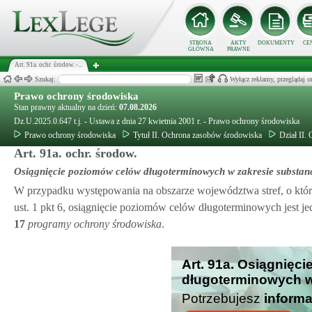
STRONA
AKTY
DOKUMENTY
CE
GŁÓWNA
PRAWNE
Art. 91a. ochr. środow. -...
Szukaj:
Wyłącz reklamy, przeglądaj
Prawo ochrony środowiska
Stan prawny aktualny na dzień:
07.08.2026
Dz.U.2025.0.647 t.j. - Ustawa z dnia 27 kwietnia 2001 r. - Prawo ochrony środowiska
Prawo ochrony środowiska
Tytuł II. Ochrona zasobów środowiska
Dział II.
Art. 91a. ochr. środow.
Osiągnięcie poziomów celów długoterminowych w zakresie substancj
W przypadku występowania na obszarze województwa stref, o kt
ust. 1 pkt 6, osiągnięcie poziomów celów długoterminowych jes
17
programy ochrony środowiska
.
Art. 91a. Osiągnięc
długoterminowych w 
Potrzebujesz
informa