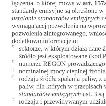
łączenia, o której mowa w
art.
157
standardy emisyjne są określone w
ustalanie standardów emisyjnych
us
wymagającej pozwolenia na wprowa
pozwolenia zintegrowanego, wnios
dodatkowo informacje o:
1)
sektorze, w którym działa dane ź
źródło jest eksploatowane (kod P
2)
numerze REGON prowadzącego i
3)
nominalnej mocy cieplnej źródł
4)
rodzaju źródła spalania paliw, z
paliw, dla których w przepisac
standardów emisyjnych
ust. 3 są
5)
rodzaju i przewidywanym udzia