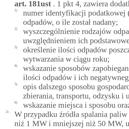
art.
181ust
. 1 pkt 4, zawiera doda
1)
numer identyfikacji podatkowe
odpadów, o ile został nadany;
2)
wyszczególnienie rodzajów odpa
uwzględnieniem ich podstawowe
3)
określenie ilości odpadów posz
wytwarzania w ciągu roku;
4)
wskazanie sposobów zapobiegan
ilości odpadów i ich negatywne
5)
opis dalszego sposobu gospoda
zbierania, transportu, odzysku i
6)
wskazanie miejsca i sposobu o
2c.
W przypadku źródła spalania paliw 
niż 1 MW i mniejszej niż 50 MW, u