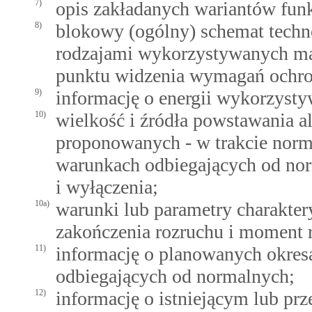
7)
opis zakładanych wariantów funk
8)
blokowy (ogólny) schemat tech
rodzajami wykorzystywanych mat
punktu widzenia wymagań ochro
9)
informację o energii wykorzystyw
10)
wielkość i źródła powstawania al
proponowanych - w trakcie normal
warunkach odbiegających od norm
i wyłączenia;
10a)
warunki lub parametry charaktery
zakończenia rozruchu i moment r
11)
informację o planowanych okres
odbiegających od normalnych;
12)
informację o istniejącym lub p