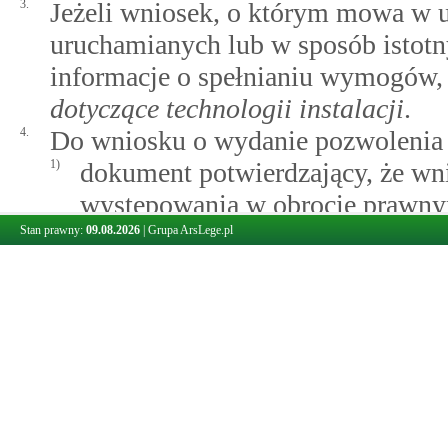
3.
Jeżeli wniosek, o którym mowa w us
uruchamianych lub w sposób istotn
informacje o spełnianiu wymogów
dotyczące technologii instalacji
.
4.
Do wniosku o wydanie pozwolenia 
1)
dokument potwierdzający, że wn
występowania w obrocie prawnym,
osobą fizyczną;
Stan prawny:
09.08.2026
|
Grupa ArsLege.pl
2)
(uchylony)
3)
streszczenie wniosku sporządzon
4)
(uchylony)
5)
w przypadku pozwolenia na wyt
przeciwpożarowy spełniający w
4b pkt 1 ustawy z dnia 14 grudni