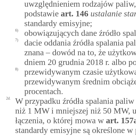
uwzględnieniem rodzajów paliw,
podstawie
art.
146
ustalanie st
standardy emisyjne;
6)
obowiązujących dane źródło spal
7)
dacie oddania źródła spalania pal
znana – dowód na to, że użytkow
dniem 20 grudnia 2018 r. albo po
8)
przewidywanym czasie użytkowan
przewidywanym średnim obciąż
procentach.
2d.
W przypadku źródła spalania paliw 
niż 1 MW i mniejszej niż 50 MW, u
łączenia, o której mowa w
art.
157
standardy emisyjne są określone w