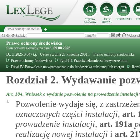
STRONA
AKTY
DOKUMENTY
CE
GŁÓWNA
PRAWNE
Prawo ochrony środowiska
Szukaj:
Art./§
Wyłącz re
Prawo ochrony środowiska
Stan prawny aktualny na dzień:
09.08.2026
Dz.U.2025.0.647 t.j. - Ustawa z dnia 27 kwietnia 2001 r. - Prawo ochrony środowiska
Prawo ochrony środowiska
Tytuł III. Przeciwdziałanie zanieczyszczeniom
Dział IV. Pozwolenia na wprowadzanie do środowiska substancji lub energii
Rozd
Rozdział 2. Wydawanie poz
Art. 184.
Wniosek o wydanie pozwolenia na prowadzenie instalacji
1.
Pozwolenie wydaje się, z zastrzeż
oznaczonych części instalacji
,
art.
prowadzenie instalacji
,
art.
191a
p
realizację nowej instalacji
i
art.
21