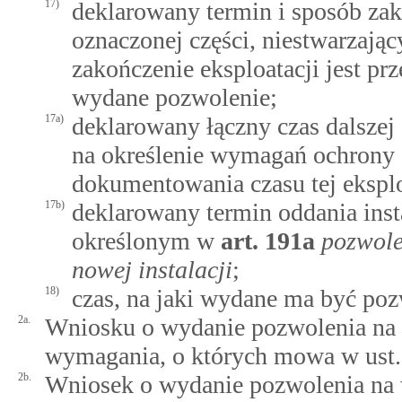
17)
deklarowany termin i sposób zako
oznaczonej części, niestwarzając
zakończenie eksploatacji jest p
wydane pozwolenie;
17a)
deklarowany łączny czas dalszej 
na określenie wymagań ochrony 
dokumentowania czasu tej eksplo
17b)
deklarowany termin oddania inst
określonym w
art.
191a
pozwole
nowej instalacji
;
18)
czas, na jaki wydane ma być poz
2a.
Wniosku o wydanie pozwolenia na 
wymagania, o których mowa w ust.
2b.
Wniosek o wydanie pozwolenia na