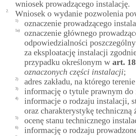
wniosek prowadzącego instalację.
2.
Wniosek o wydanie pozwolenia pow
1)
oznaczenie prowadzącego instalac
1a)
oznaczenie głównego prowadząceg
odpowiedzialności poszczególnyc
za eksploatację instalacji zgodn
przypadku określonym w
art.
18
oznaczonych części instalacji
;
2)
adres zakładu, na którego terenie
3)
informację o tytule prawnym do i
4)
informacje o rodzaju instalacji,
oraz charakterystykę techniczną 
5)
ocenę stanu technicznego instalac
6)
informację o rodzaju prowadzonej