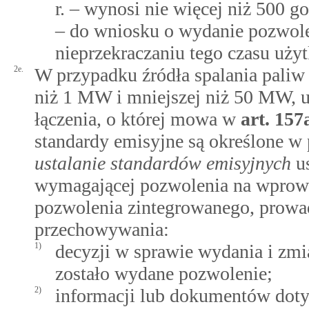
r. – wynosi nie więcej niż 500 g
– do wniosku o wydanie pozwole
nieprzekraczaniu tego czasu uży
2e.
W przypadku źródła spalania paliw 
niż 1 MW i mniejszej niż 50 MW, u
łączenia, o której mowa w
art.
157
standardy emisyjne są określone w
ustalanie standardów emisyjnych
us
wymagającej pozwolenia na wprowa
pozwolenia zintegrowanego, prowad
przechowywania:
1)
decyzji w sprawie wydania i zmi
zostało wydane pozwolenie;
2)
informacji lub dokumentów doty