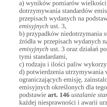
a) wyników pomiarów wielkości 
dotrzymywania standardów emisy
przepisach wydanych na podsta
emisyjnych
ust. 3,
b) przypadków niedotrzymania s
źródła w przepisach wydanych n
emisyjnych
ust. 3 oraz działań p
tymi standardami,
c) rodzaju i ilości paliw wykor
d) potwierdzenia utrzymywania 
ograniczających emisję, zainst
emisyjnych określonych dla teg
podstawie
art.
146
ustalanie st
każdej niesprawności i awarii u