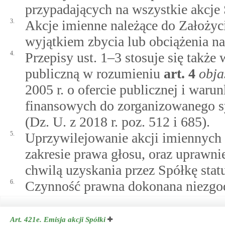
przypadających na wszystkie akcje
3.
Akcje imienne należące do Założyci
wyjątkiem zbycia lub obciążenia na
4.
Przepisy ust. 1–3 stosuje się także
publiczną w rozumieniu
art.
4
obja
2005 r. o ofercie publicznej i wa
finansowych do zorganizowanego s
(Dz. U. z 2018 r. poz. 512 i 685).
5.
Uprzywilejowanie akcji imiennych 
zakresie prawa głosu, oraz uprawnie
chwilą uzyskania przez Spółkę statu
6.
Czynność prawna dokonana niezgodn
Art. 421e.
Emisja akcji Spółki