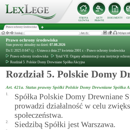
STRONA
AKTY
DOKUMENTY
CE
GŁÓWNA
PRAWNE
Prawo ochrony środowiska
Szukaj:
Art./§
Wyłącz re
Prawo ochrony środowiska
Stan prawny aktualny na dzień:
07.08.2026
Dz.U.2025.0.647 t.j. - Ustawa z dnia 27 kwietnia 2001 r. - Prawo ochrony środowiska
Prawo ochrony środowiska
Tytuł VII. Organy administracji oraz instytucje ochro
Rozdział 5. Polskie Domy Drewniane Spółka Akcyjna
Rozdział 5. Polskie Domy D
Art. 421a.
Status prawny Spółki Polskie Domy Drewniane Spółka A
1.
Spółka Polskie Domy Drewniane Sp
prowadzi działalność w celu zwięk
społeczeństwa.
2.
Siedzibą Spółki jest Warszawa.