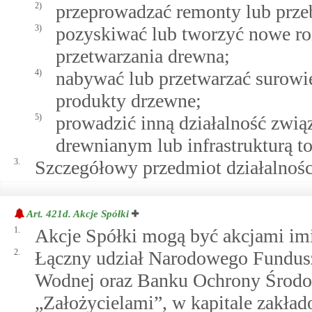
2)
przeprowadzać remonty lub prz
3)
pozyskiwać lub tworzyć nowe ro
przetwarzania drewna;
4)
nabywać lub przetwarzać surowi
produkty drzewne;
5)
prowadzić inną działalność zw
drewnianym lub infrastrukturą t
3.
Szczegółowy przedmiot działalności 
Art. 421d.
Akcje Spółki
1.
Akcje Spółki mogą być akcjami imi
2.
Łączny udział Narodowego Fundus
Wodnej oraz Banku Ochrony Środow
„Założycielami”, w kapitale zakł