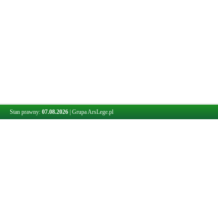
Stan prawny:
07.08.2026
|
Grupa ArsLege.pl