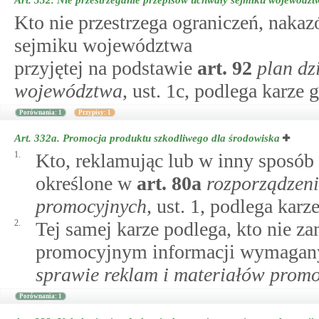
Art. 332.
Nie przestrzeganie przepisów uchwały sejmiku województ
Kto nie przestrzega ograniczeń, naka
sejmiku województwa
przyjętej na podstawie
art.
92
plan dz
województwa
, ust. 1c, podlega karze 
Porównania: 1
Przypisy: 1
Art. 332a.
Promocja produktu szkodliwego dla środowiska
1.
Kto, reklamując lub w inny sposób
określone w
art.
80a
rozporządzeni
promocyjnych
, ust. 1, podlega karz
2.
Tej samej karze podlega, kto nie z
promocyjnym informacji wymagan
sprawie reklam i materiałów prom
Porównania: 1