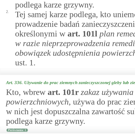
podlega karze grzywny.
2.
Tej samej karze podlega, kto uniem
prowadzenie badań zanieczyszczeni
określonymi w
art.
101l
plan remed
w razie nieprzeprowadzenia remedi
obowiązek udostępnienia powierzch
ust. 1.
Art. 336.
Używanie do prac ziemnych zanieczyszczonej gleby lub zi
Kto, wbrew
art.
101r
zakaz używania
powierzchniowych
, używa do prac zie
w nich jest dopuszczalna zawartość s
podlega karze grzywny.
Porównania: 1