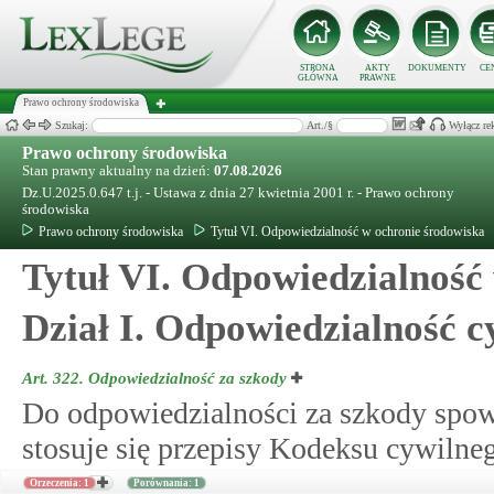
STRONA
AKTY
DOKUMENTY
CE
GŁÓWNA
PRAWNE
Prawo ochrony środowiska
Szukaj:
Art./§
Wyłącz re
Prawo ochrony środowiska
Stan prawny aktualny na dzień:
07.08.2026
Dz.U.2025.0.647 t.j. - Ustawa z dnia 27 kwietnia 2001 r. - Prawo ochrony
środowiska
Prawo ochrony środowiska
Tytuł VI. Odpowiedzialność w ochronie środowiska
Tytuł VI. Odpowiedzialność
Dział I. Odpowiedzialność c
Art. 322.
Odpowiedzialność za szkody
Do odpowiedzialności za szkody spo
stosuje się przepisy Kodeksu cywilnego
Orzeczenia: 1
Porównania: 1