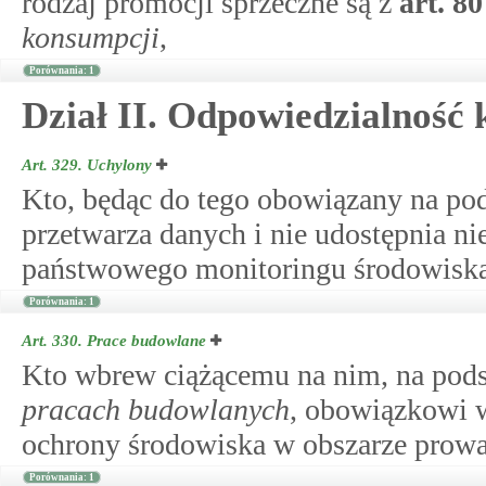
rodzaj promocji sprzeczne są z
art.
80
konsumpcji
,
Porównania: 1
Dział II. Odpowiedzialność 
Art. 329.
Uchylony
Kto, będąc do tego obowiązany na po
przetwarza danych i nie udostępnia ni
państwowego monitoringu środowiska
Porównania: 1
Art. 330.
Prace budowlane
Kto wbrew ciążącemu na nim, na pod
pracach budowlanych
, obowiązkowi w
ochrony środowiska w obszarze prowa
Porównania: 1