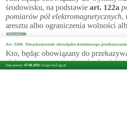
środowisku, na podstawie
art.
122a
p
pomiarów pól elektromagnetycznych
,
aresztu albo ograniczenia wolności al
Porównania: 1
Art. 338b.
Niewykonywanie obowiązku terminowego przekazywania
Kto, będąc obowiązany do przekazyw
elektromagnetycznych w środowisku, 
Stan prawny:
07.08.2026
|
Grupa ArsLege.pl
art.
122a
podmioty obowiązane do w
elektromagnetycznych
ust. 2, podlega
Art. 339.
Niedotrzymywanie standardów emisyjnych
1.
Kto, będąc do tego obowiązany na
dotrzymywania standardów emisyj
substancje lub energie, w zakresie