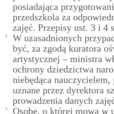
posiadająca przygotowani
przedszkola za odpowied
zajęć. Przepisy ust. 3 i 4
W uzasadnionych przypad
2.
być, za zgodą kuratora o
artystycznej – ministra w
ochrony dziedzictwa nar
niebędąca nauczycielem, 
uznane przez dyrektora s
prowadzenia danych zajęć
Osobę, o której mowa w us
3.