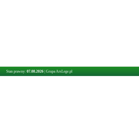
Stan prawny:
07.08.2026
|
Grupa ArsLege.pl