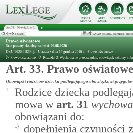
STRONA
AKTY
DOKUMENTY
CE
GŁÓWNA
PRAWNE
Art. 33. - Obowiązki rod...
Szukaj:
Wyłącz reklamy, przeglądaj orz
Prawo oświatowe
Stan prawny aktualny na dzień:
06.08.2026
Dz.U.2026.0.820 t.j. - Ustawa z dnia 14 grudnia 2016 r. - Prawo oświatowe
Prawo oświatowe
Rozdział 2. Wychowanie przedszkolne, obowiązek szkolny i ob
Art. 33. Prawo oświatow
Obowiązki rodziców dziecka podlegającego obowiązkowi przygoto
Rodzice dziecka podlega
1.
mowa w
art.
31
wychowan
obowiązani do:
dopełnienia czynności 
1)