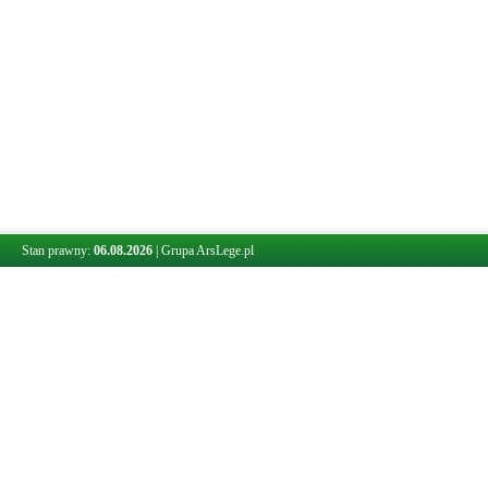
Stan prawny:
06.08.2026
|
Grupa ArsLege.pl