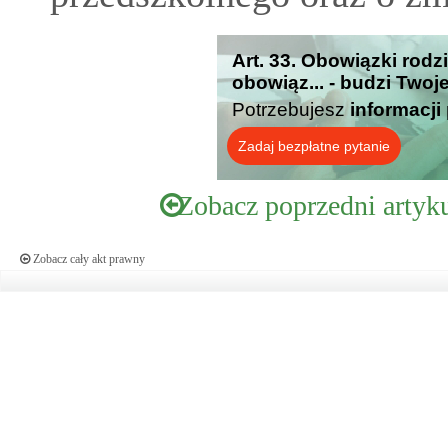
Art. 33. Obowiązki rod
obowiąz... - budzi Twoj
Potrzebujesz
informacji
Zadaj bezpłatne pytanie
Zobacz poprzedni artyk
Zobacz cały akt prawny