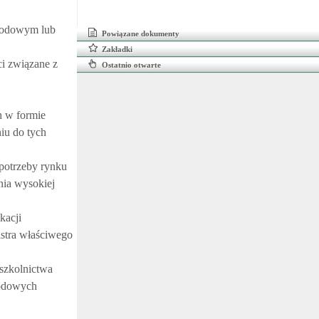
awodowym lub
Powiązane dokumenty
Zakładki
i związane z
Ostatnio otwarte
h w formie
iu do tych
 potrzeby rynku
nia wysokiej
kacji
stra właściwego
szkolnictwa
wodowych