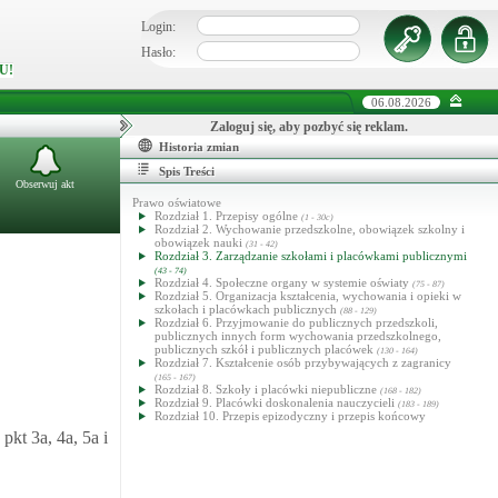
Login:
Hasło:
U!
06.08.2026
Zaloguj się, aby pozbyć się reklam.
Historia zmian
Spis Treści
Obserwuj akt
Prawo oświatowe
Rozdział 1. Przepisy ogólne
(1 - 30c)
Rozdział 2. Wychowanie przedszkolne, obowiązek szkolny i
obowiązek nauki
(31 - 42)
Rozdział 3. Zarządzanie szkołami i placówkami publicznymi
(43 - 74)
Rozdział 4. Społeczne organy w systemie oświaty
(75 - 87)
Rozdział 5. Organizacja kształcenia, wychowania i opieki w
szkołach i placówkach publicznych
(88 - 129)
Rozdział 6. Przyjmowanie do publicznych przedszkoli,
publicznych innych form wychowania przedszkolnego,
publicznych szkół i publicznych placówek
(130 - 164)
Rozdział 7. Kształcenie osób przybywających z zagranicy
(165 - 167)
Rozdział 8. Szkoły i placówki niepubliczne
(168 - 182)
Rozdział 9. Placówki doskonalenia nauczycieli
(183 - 189)
Rozdział 10. Przepis epizodyczny i przepis końcowy
pkt 3a, 4a, 5a i