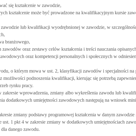
ać się kształcenie w zawodzie,
tórych kształcenie może być prowadzone na kwalifikacyjnym kursie z
zawodzie lub kwalifikacji wyodrębnionej w zawodzie, w szczególnośc
ch,
wa branżowego,
zawodów oraz zestawy celów kształcenia i treści nauczania opisanyc
 zawodowych oraz kompetencji personalnych i społecznych w odniesien
odu, o którym mowa w ust. 2, klasyfikacji zawodów i specjalności na
możliwości podnoszenia kwalifikacji, kierując się potrzebą zapewnie
rzeb rynku pracy.
w zakresie wprowadzenia, zmiany albo wykreślenia zawodu lub kwalifi
ia dodatkowych umiejętności zawodowych następują na wniosek mini
zakresie zmiany podstawy programowej kształcenia w danym zawodzie 
 ust. 1 pkt 4 w zakresie zmiany w dodatkowych umiejętnościach za
o dla danego zawodu.