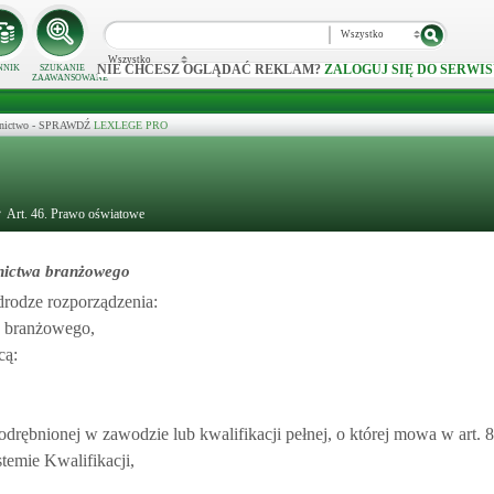
Wszystko
Wszystko
NIE CHCESZ OGLĄDAĆ REKLAM?
ZALOGUJ SIĘ DO SERWIS
NNIK
SZUKANIE
ZAAWANSOWANE
ecznictwo - SPRAWDŹ
LEXLEGE PRO
Art. 46. Prawo oświatowe
lnictwa branżowego
drodze rozporządzenia:
a branżowego,
cą:
drębnionej w zawodzie lub kwalifikacji pełnej, o której mowa w art. 8 
temie Kwalifikacji,