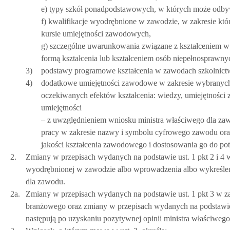
e) typy szkół ponadpodstawowych, w których może odbyw
f) kwalifikacje wyodrębnione w zawodzie, w zakresie k
kursie umiejętności zawodowych,
g) szczególne uwarunkowania związane z kształceniem w 
formą kształcenia lub kształceniem osób niepełnosprawny
3)
podstawy programowe kształcenia w zawodach szkolnict
4)
dodatkowe umiejętności zawodowe w zakresie wybranych 
oczekiwanych efektów kształcenia: wiedzy, umiejętności
umiejętności
– z uwzględnieniem wniosku ministra właściwego dla zaw
pracy w zakresie nazwy i symbolu cyfrowego zawodu oraz 
jakości kształcenia zawodowego i dostosowania go do pot
2.
Zmiany w przepisach wydanych na podstawie ust. 1 pkt 2 i 4 
wyodrębnionej w zawodzie albo wprowadzenia albo wykreślen
dla zawodu.
2a.
Zmiany w przepisach wydanych na podstawie ust. 1 pkt 3 w 
branżowego oraz zmiany w przepisach wydanych na podstawie
następują po uzyskaniu pozytywnej opinii ministra właściweg