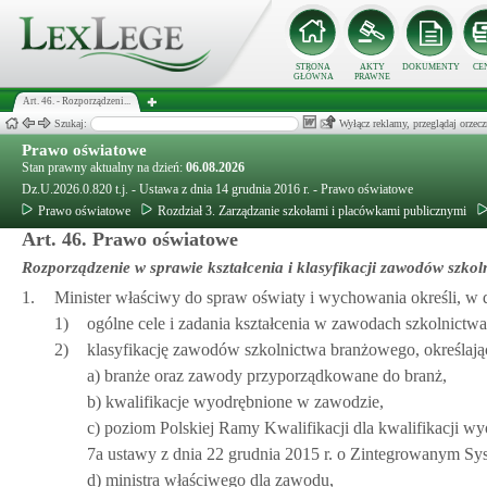
STRONA
AKTY
DOKUMENTY
CE
GŁÓWNA
PRAWNE
Art. 46. - Rozporządzeni...
Szukaj:
Wyłącz reklamy, przeglądaj orz
Prawo oświatowe
Stan prawny aktualny na dzień:
06.08.2026
Dz.U.2026.0.820 t.j. - Ustawa z dnia 14 grudnia 2016 r. - Prawo oświatowe
Prawo oświatowe
Rozdział 3. Zarządzanie szkołami i placówkami publicznymi
Art. 46. Prawo oświatowe
Rozporządzenie w sprawie kształcenia i klasyfikacji zawodów szko
1.
Minister właściwy do spraw oświaty i wychowania określi, w 
1)
ogólne cele i zadania kształcenia w zawodach szkolnictw
2)
klasyfikację zawodów szkolnictwa branżowego, określają
a) branże oraz zawody przyporządkowane do branż,
b) kwalifikacje wyodrębnione w zawodzie,
c) poziom Polskiej Ramy Kwalifikacji dla kwalifikacji wyo
7a ustawy z dnia 22 grudnia 2015 r. o Zintegrowanym Sys
d) ministra właściwego dla zawodu,