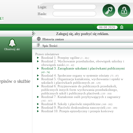
Login:
Hasło:
U!
06.08.2026
Zaloguj się, aby pozbyć się reklam.
Historia zmian
Spis Treści
Obserwuj akt
Prawo oświatowe
Rozdział 1. Przepisy ogólne
(1 - 30c)
Rozdział 2. Wychowanie przedszkolne, obowiązek szkolny i
obowiązek nauki
(31 - 42)
Rozdział 3. Zarządzanie szkołami i placówkami publicznymi
(43 - 74)
Rozdział 4. Społeczne organy w systemie oświaty
(75 - 87)
Rozdział 5. Organizacja kształcenia, wychowania i opieki w
episów o służbie
szkołach i placówkach publicznych
(88 - 129)
Rozdział 6. Przyjmowanie do publicznych przedszkoli,
publicznych innych form wychowania przedszkolnego,
publicznych szkół i publicznych placówek
(130 - 164)
Rozdział 7. Kształcenie osób przybywających z zagranicy
(165 - 167)
Rozdział 8. Szkoły i placówki niepubliczne
(168 - 182)
Rozdział 9. Placówki doskonalenia nauczycieli
(183 - 189)
Rozdział 10. Przepis epizodyczny i przepis końcowy