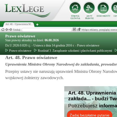
STRONA
AKTY
DOKUMENTY
CE
GŁÓWNA
PRAWNE
Art. 48. - Uprawnienia M...
Szukaj:
Wyłącz reklamy, przeglądaj orz
Prawo oświatowe
Stan prawny aktualny na dzień:
06.08.2026
Dz.U.2026.0.820 t.j. - Ustawa z dnia 14 grudnia 2016 r. - Prawo oświatowe
Prawo oświatowe
Rozdział 3. Zarządzanie szkołami i placówkami publicznymi
Art. 48. Prawo oświatowe
Uprawnienia Ministra Obrony Narodowej do zakładania, prowadzen
Przepisy ustawy nie naruszają uprawnień Ministra Obrony Narodow
wojskowej żołnierzy zawodowych.
Art. 48. Uprawnieni
zakłada... - budzi T
Potrzebujesz
informa
Zadaj bezpłatne pytanie