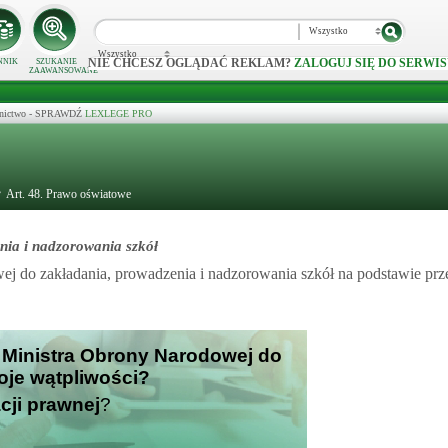
Wszystko
Wszystko
NIE CHCESZ OGLĄDAĆ REKLAM?
ZALOGUJ SIĘ DO SERWIS
NNIK
SZUKANIE
ZAAWANSOWANE
ecznictwo - SPRAWDŹ
LEXLEGE PRO
Art. 48. Prawo oświatowe
ia i nadzorowania szkół
ej do zakładania, prowadzenia i nadzorowania szkół na podstawie prz
a Ministra Obrony Narodowej do
woje wątpliwości?
cji prawnej
?