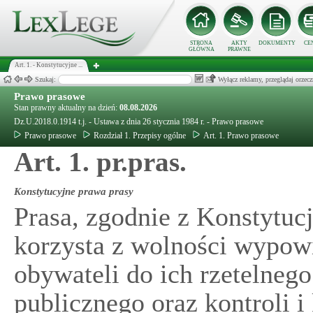
STRONA
AKTY
DOKUMENTY
CE
GŁÓWNA
PRAWNE
Art. 1. - Konstytucyjne ...
Szukaj:
Wyłącz reklamy, przeglądaj orz
Prawo prasowe
Stan prawny aktualny na dzień:
08.08.2026
Dz.U.2018.0.1914 t.j. - Ustawa z dnia 26 stycznia 1984 r. - Prawo prasowe
Prawo prasowe
Rozdział 1. Przepisy ogólne
Art. 1. Prawo prasowe
Art. 1. pr.pras.
Konstytucyjne prawa prasy
Prasa, zgodnie z Konstytucj
korzysta z wolności wypowi
obywateli do ich rzetelneg
publicznego oraz kontroli i