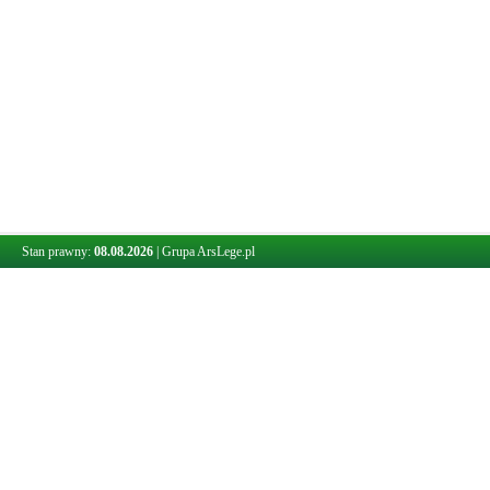
Stan prawny:
08.08.2026
|
Grupa ArsLege.pl