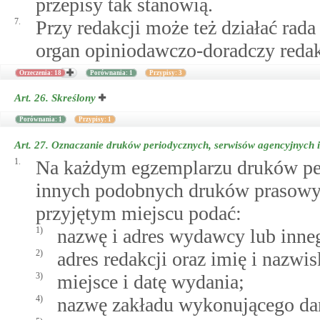
przepisy tak stanowią.
7.
Przy redakcji może też działać rad
organ opiniodawczo-doradczy redak
Orzeczenia: 18
Porównania: 1
Przypisy: 3
Art. 26.
Skreślony
Porównania: 1
Przypisy: 1
Art. 27.
Oznaczanie druków periodycznych, serwisów agencyjnych
1.
Na każdym egzemplarzu druków per
innych podobnych druków prasowy
przyjętym miejscu podać:
1)
nazwę i adres wydawcy lub inne
2)
adres redakcji oraz imię i nazwi
3)
miejsce i datę wydania;
4)
nazwę zakładu wykonującego da