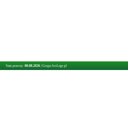
Stan prawny:
08.08.2026
|
Grupa ArsLege.pl