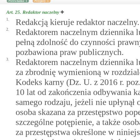
Porównania: 1
Przypisy: 1
Art. 25.
Redaktor naczelny
1.
Redakcją kieruje redaktor naczelny.
2.
Redaktorem naczelnym dziennika l
pełną zdolność do czynności prawny
pozbawiona praw publicznych.
3.
Redaktorem naczelnym dziennika l
za zbrodnię wymienioną w rozdziale
Kodeks karny (Dz. U. z 2016 r. poz.
10 lat od zakończenia odbywania ka
samego rodzaju, jeżeli nie upłynął 
osoba skazana za przestępstwo pop
szczególne potępienie, a także osob
za przestępstwa określone w niniejs