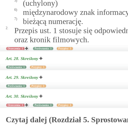
5)
(uchylony)
6)
międzynarodowy znak informacy
7)
bieżącą numerację.
2.
Przepis ust. 1 stosuje się odpowie
oraz kronik filmowych.
Orzeczenia: 1
Porównania: 1
Przypisy: 1
Art. 28.
Skreślony
Porównania: 1
Przypisy: 1
Art. 29.
Skreślony
Porównania: 1
Przypisy: 1
Art. 30.
Skreślony
Orzeczenia: 1
Porównania: 1
Przypisy: 1
Czytaj dalej (Rozdział 5. Sprostowa