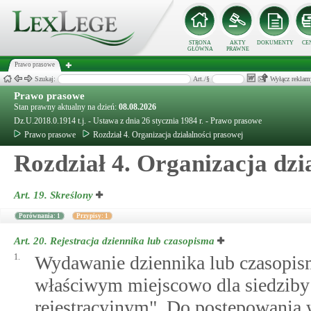
STRONA
AKTY
DOKUMENTY
CE
GŁÓWNA
PRAWNE
Prawo prasowe
Szukaj:
Art./§
Wyłącz reklam
Prawo prasowe
Stan prawny aktualny na dzień:
08.08.2026
Dz.U.2018.0.1914 t.j. - Ustawa z dnia 26 stycznia 1984 r. - Prawo prasowe
Prawo prasowe
Rozdział 4. Organizacja działalności prasowej
Rozdział 4. Organizacja dzi
Art. 19.
Skreślony
Porównania: 1
Przypisy: 1
Art. 20.
Rejestracja dziennika lub czasopisma
1.
Wydawanie dziennika lub czasopis
właściwym miejscowo dla siedzib
rejestracyjnym". Do postępowania w