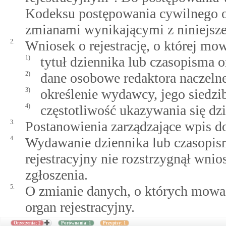
Kodeksu postępowania cywilnego 
zmianami wynikającymi z niniejsze
2.
Wniosek o rejestrację, o której mo
1)
tytuł dziennika lub czasopisma or
2)
dane osobowe redaktora naczeln
3)
określenie wydawcy, jego siedzib
4)
częstotliwość ukazywania się dz
3.
Postanowienia zarządzające wpis do
4.
Wydawanie dziennika lub czasopism
rejestracyjny nie rozstrzygnął wnio
zgłoszenia.
5.
O zmianie danych, o których mowa 
organ rejestracyjny.
Orzeczenia: 2
Porównania: 1
Przypisy: 1