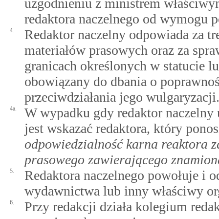
uzgodnieniu z ministrem właściwy
redaktora naczelnego od wymogu p
4.
Redaktor naczelny odpowiada za tr
materiałów prasowych oraz za spra
granicach określonych w statucie l
obowiązany do dbania o poprawnoś
przeciwdziałania jego wulgaryzacji
4a.
W wypadku gdy redaktor naczelny 
jest wskazać redaktora, który pon
odpowiedzialność karna reaktora z
prasowego zawierającego znamion
5.
Redaktora naczelnego powołuje i o
wydawnictwa lub inny właściwy or
6.
Przy redakcji działa kolegium redak