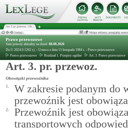
STRONA
AKTY
DOKUMENTY
CE
GŁÓWNA
PRAWNE
Art. 3. pr. przewoz. - Ob...
Szukaj:
Wyłącz reklamy, przeglądaj orz
Prawo przewozowe
Stan prawny aktualny na dzień:
08.08.2026
Dz.U.2024.0.1262 t.j. - Ustawa z dnia 15 listopada 1984 r. - Prawo przewozowe
Prawo przewozowe
Rozdział 1. Przepisy ogólne
Art. 3. Prawo przewozowe
Art. 3. pr. przewoz.
Obowiązki przewoźnika
W zakresie podanym do w
1.
przewoźnik jest obowiąza
Przewoźnik jest obowiąz
2.
transportowych odpowied