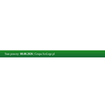
Stan prawny:
08.08.2026
|
Grupa ArsLege.pl