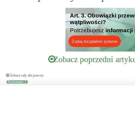
Art. 3. Obowiązki przew
wątpliwości?
Potrzebujesz
informacji
Zadaj bezpłatne pytanie
Zobacz poprzedni artyk
Zobacz cały akt prawny
Porównania: 1