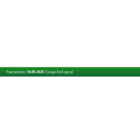
Stan prawny:
10.08.2026
|
Grupa ArsLege.pl