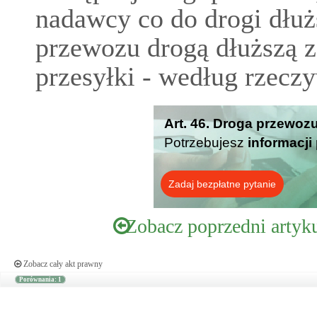
nadawcy co do drogi dłuż
przewozu drogą dłuższą z
przesyłki - według rzeczy
Art. 46. Droga przewozu
Potrzebujesz
informacji
Zadaj bezpłatne pytanie
Zobacz poprzedni artyk
Zobacz cały akt prawny
Porównania: 1