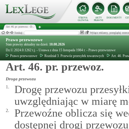
STRONA
AKTY
DOKUMENTY
CE
GŁÓWNA
PRAWNE
Art. 46. pr. przewoz. - D...
Szukaj:
Wyłącz reklamy, przeglądaj orz
Prawo przewozowe
Stan prawny aktualny na dzień:
10.08.2026
Dz.U.2024.0.1262 t.j. - Ustawa z dnia 15 listopada 1984 r. - Prawo przewozowe
Prawo przewozowe
Rozdział 3. Przewóz przesyłek towarowych
Art. 46. Pr
Art. 46. pr. przewoz.
Droga przewozu
Drogę przewozu przesyłki
1.
uwzględniając w miarę m
Przewoźne oblicza się wed
2.
dostępnej drogi przewozu