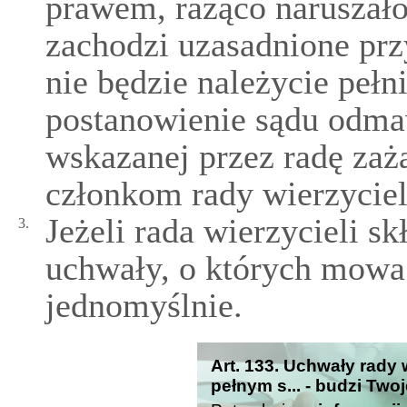
prawem, rażąco naruszałob
zachodzi uzasadnione prz
nie będzie należycie peł
postanowienie sądu odma
wskazanej przez radę zaż
członkom rady wierzyciel
Jeżeli rada wierzycieli sk
3.
uchwały, o których mowa 
jednomyślnie.
Art. 133. Uchwały rady
pełnym s... - budzi Two