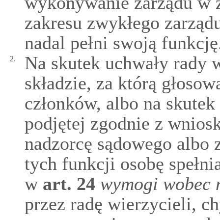
wykonywanie zarządu w z
zakresu zwykłego zarząd
nadal pełni swoją funkcję
Na skutek uchwały rady w
2.
składzie, za którą głosow
członków, albo na skutek
podjętej zgodnie z wnios
nadzorcę sądowego albo z
tych funkcji osobę spełn
w
art.
24
wymogi wobec n
przez radę wierzycieli, c