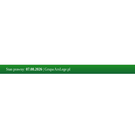
Stan prawny:
07.08.2026
|
Grupa ArsLege.pl