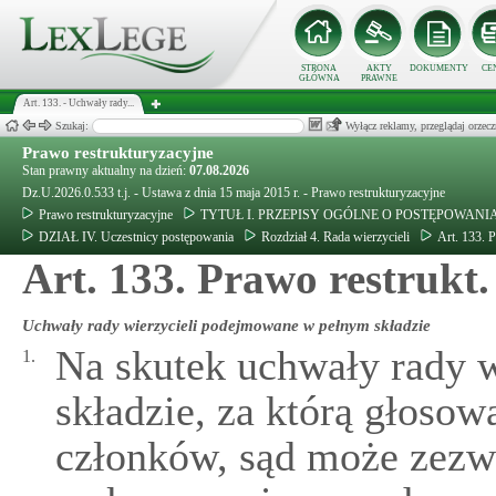
STRONA
AKTY
DOKUMENTY
CE
GŁÓWNA
PRAWNE
Art. 133. - Uchwały rady...
Szukaj:
Wyłącz reklamy, przeglądaj orz
Prawo restrukturyzacyjne
Stan prawny aktualny na dzień:
07.08.2026
Dz.U.2026.0.533 t.j. - Ustawa z dnia 15 maja 2015 r. - Prawo restrukturyzacyjne
Prawo restrukturyzacyjne
TYTUŁ I. PRZEPISY OGÓLNE O POSTĘPOWAN
DZIAŁ IV. Uczestnicy postępowania
Rozdział 4. Rada wierzycieli
Art. 133. 
Art. 133. Prawo restrukt.
Uchwały rady wierzycieli podejmowane w pełnym składzie
Na skutek uchwały rady w
1.
składzie, za którą głosow
członków, sąd może zezw