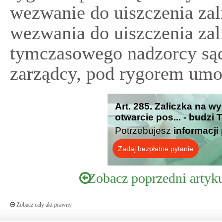
wezwanie do uiszczenia zal
wezwania do uiszczenia zal
tymczasowego nadzorcy są
zarządcy, pod rygorem umo
Art. 285. Zaliczka na w
otwarcie pos... - budzi
Potrzebujesz
informacji
Zadaj bezpłatne pytanie
Zobacz poprzedni artyk
Zobacz cały akt prawny