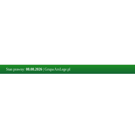
Stan prawny:
08.08.2026
|
Grupa ArsLege.pl