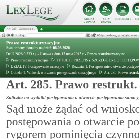
STRONA
AKTY
DOKUMENTY
CE
GŁÓWNA
PRAWNE
Art. 285. - Zaliczka na ...
Szukaj:
Wyłącz reklamy, przeglądaj orz
Prawo restrukturyzacyjne
Stan prawny aktualny na dzień:
08.08.2026
Dz.U.2026.0.533 t.j. - Ustawa z dnia 15 maja 2015 r. - Prawo restrukturyzacyjne
Prawo restrukturyzacyjne
TYTUŁ II. PRZEPISY SZCZEGÓLNE O POSTĘ
DZIAŁ IV. Postępowanie sanacyjne
Rozdział 1. Postępowanie o otwarcie postęp
Oddział 1. Wniosek o otwarcie postępowania sanacyjnego
Art. 285. Prawo restruk
Art. 285. Prawo restrukt.
Zaliczka na wydatki postępowania o otwarcie postępowania sanac
Sąd może żądać od wniosko
postępowania o otwarcie p
rygorem pominięcia czynnoś