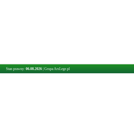
Stan prawny:
06.08.2026
|
Grupa ArsLege.pl