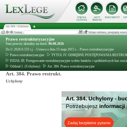
STRONA
AKTY
DOKUMENTY
CE
GŁÓWNA
PRAWNE
Art. 384. - Uchylony
Szukaj:
Wyłącz reklamy, przeglądaj orz
Prawo restrukturyzacyjne
Stan prawny aktualny na dzień:
06.08.2026
Dz.U.2026.0.533 t.j. - Ustawa z dnia 15 maja 2015 r. - Prawo restrukturyzacyjne
Prawo restrukturyzacyjne
TYTUŁ IV. ODRĘBNE POSTĘPOWANIA RESTR
DZIAŁ III. Postępowanie restrukturyzacyjne wobec banków i spółdzielczych kas os
Oddział 1. (Uchylony)
Art. 384. Prawo restrukturyzacyjne
Art. 384. Prawo restrukt.
Uchylony
Art. 384. Uchylony - bu
Potrzebujesz
informacji
Zadaj bezpłatne pytanie