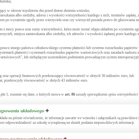
łużnika;
jący w okresie trzydziestu dni przed dniem złożenia wniosku;
eszkania albo siedziby, adresu i wysokości wierzytelności każdego z nich, terminów zapłaty, 
dem po wyrażeniu zgody przez wierzyciela oraz czy wierzyciel posiada prawo do głosowania nad
m z mocy prawa oraz sumy wierzytelności, która może zostać objęta układem po wyrażeniu zgo
zycieli, miejsca zamieszkania albo siedziby, ich adresów i wysokości żądanej przez każdego z 
lub prawu innego państwa członkowskiego systemu płatności lub systemu rozrachunku papieró
 systemach płatności i systemach rozrachunku papierów wartościowych oraz zasadach nadzoru 
wartościowych”, lub niebędącym uczestnikiem podmiotem prowadzącym system interoperacyjny
ug oraz operacji finansowych przekraczający równowartość w złotych 50 milionów euro, lub
lat, przekroczyły równowartość w złotych 43 milionów euro.
1 pkt 1, rozumie się dane, o których mowa w
art.
86
zasady sporządzania spisu wierzytelności
stępowania układowego
ada na piśmie oświadczenie, że informacje zawarte we wniosku i załącznikach są prawdziwe i
onosi odpowiedzialność za szkodę wyrządzoną na skutek podania nieprawdziwych informacji.