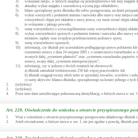
3)
wskazanie miejsc, w których znajduje się przedsiębiorstwo lub inny majątek d
4)
aktualny wykaz majątku z szacunkową wyceną jego składników;
5)
bilans sporządzony przez dłużnika dla celów postępowania, na dzień przypada
6)
wykaz wierzycieli z podaniem imienia i nazwiska albo nazwy oraz miejsca zami
wierzytelność objęta jest układem z mocy prawa, czy może zostać objęta ukła
to wskazanie z jakiego powodu;
7)
sumę wierzytelności z wyszczególnieniem sumy wierzytelności objętej układe
8)
wykaz wierzytelności spornych z podaniem imienia i nazwiska albo nazwy wier
terminów zapłaty oraz zwięzłym przedstawieniem podstawy sporu;
9)
sumę wierzytelności spornych;
10)
informację, czy dłużnik jest uczestnikiem podlegającego prawu polskiemu 
rozumieniu ustawy z dnia 24 sierpnia 2001 r. o ostateczności rozrachunku w
zwanych dalej „systemem płatności” oraz „systemem rozrachunku papierów 
ustawy, zwany dalej „systemem interoperacyjnym”;
11)
informację, czy w jednym z dwóch ostatnich lat obrotowych:
a) dłużnik zatrudniał średniorocznie 250 lub więcej pracowników lub
b) dłużnik osiągnął roczny obrót netto ze sprzedaży towarów, wyrobów i usł
c) sumy aktywów bilansu dłużnika, sporządzonego na koniec jednego z tych 
2.
(uchylony)
3.
(uchylony)
4.
Przez inne dane umożliwiające jednoznaczną identyfikację, o których mowa w ust. 
Art. 228.
Oświadczenie do wniosku o otwarcie przyspieszonego po
1.
Wraz z wnioskiem o otwarcie przyspieszonego postępowania układowego dłużnik skł
2.
Jeżeli oświadczenie, o którym mowa w ust. 1, nie jest zgodne z prawdą, dłużnik p