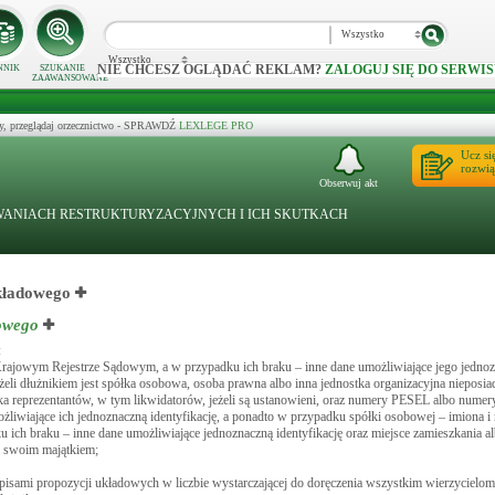
Wszystko
Wszystko
NIE CHCESZ OGLĄDAĆ REKLAM?
ZALOGUJ SIĘ DO SERWIS
NNIK
SZUKANIE
ZAAWANSOWANE
y, przeglądaj orzecznictwo - SPRAWDŹ
LEXLEGE PRO
Ucz si
rozwią
Obserwuj akt
POWANIACH RESTRUKTURYZACYJNYCH I ICH SKUTKACH
układowego
dowego
:
rajowym Rejestrze Sądowym, a w przypadku ich braku – inne dane umożliwiające jego jednozn
 jeżeli dłużnikiem jest spółka osobowa, osoba prawna albo inna jednostka organizacyjna niepos
ska reprezentantów, w tym likwidatorów, jeżeli są ustanowieni, oraz numery PESEL albo num
liwiające ich jednoznaczną identyfikację, a ponadto w przypadku spółki osobowej – imiona i
 braku – inne dane umożliwiające jednoznaczną identyfikację oraz miejsce zamieszkania al
m swoim majątkiem;
isami propozycji układowych w liczbie wystarczającej do doręczenia wszystkim wierzycielom