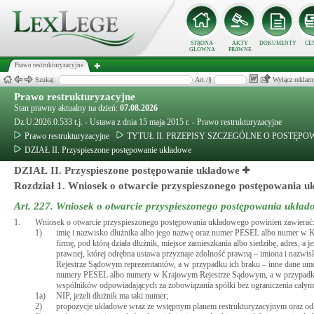
STRONA
AKTY
DOKUMENTY
CE
GŁÓWNA
PRAWNE
Prawo restrukturyzacyjne
Szukaj:
Art./§
Wyłącz reklam
Prawo restrukturyzacyjne
Stan prawny aktualny na dzień:
07.08.2026
Dz.U.2026.0.533 t.j. - Ustawa z dnia 15 maja 2015 r. - Prawo restrukturyzacyjne
Prawo restrukturyzacyjne
TYTUŁ II. PRZEPISY SZCZEGÓLNE O POSTĘ
DZIAŁ II. Przyspieszone postępowanie układowe
DZIAŁ II. Przyspieszone postępowanie układowe
Rozdział 1. Wniosek o otwarcie przyspieszonego postępowania 
Art. 227.
Wniosek o otwarcie przyspieszonego postępowania ukła
1.
Wniosek o otwarcie przyspieszonego postępowania układowego powinien zawierać
1)
imię i nazwisko dłużnika albo jego nazwę oraz numer PESEL albo numer w K
firmę, pod którą działa dłużnik, miejsce zamieszkania albo siedzibę, adres, a
prawnej, której odrębna ustawa przyznaje zdolność prawną – imiona i nazwi
Rejestrze Sądowym reprezentantów, a w przypadku ich braku – inne dane umoż
numery PESEL albo numery w Krajowym Rejestrze Sądowym, a w przypadku ich
wspólników odpowiadających za zobowiązania spółki bez ograniczenia cały
1a)
NIP, jeżeli dłużnik ma taki numer;
2)
propozycje układowe wraz ze wstępnym planem restrukturyzacyjnym oraz odp