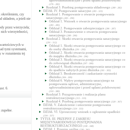
sądowoadministracyjne i przed sądami polubownymi
(276 - 282)
Rozdział 3. Przebieg postępowania układowego
(280 - 282)
DZIAŁ IV. Postępowanie sanacyjne
(283 - 323)
z określeniem, czy
Rozdział 1. Postępowanie o otwarcie postępowania
sanacyjnego
 układem, a jeżeli nie
(283 - 290)
Oddział 1. Wniosek o otwarcie postępowania sanacyjnego
(283 - 285)
dy przez wierzyciela;
Oddział 2. Postępowanie zabezpieczające
(286 - 287)
nich wierzytelności,
Oddział 3. Postanowienie o otwarciu postępowania
sanacyjnego
(288 - 290)
Rozdział 2. Skutki otwarcia postępowania sanacyjnego
(291 - 312)
w wartościowych w
Oddział 1. Skutki otwarcia postępowania sanacyjnego co
nad tymi systemami,
do osoby dłużnika
(291 - 293)
Oddział 2. Skutki otwarcia postępowania sanacyjnego co
 w rozumieniu tej
do majątku dłużnika
(294 - 296)
Oddział 3. Skutki otwarcia postępowania sanacyjnego co
do zobowiązań dłużnika
(297 - 300)
Oddział 4. Skutki otwarcia postępowania sanacyjnego co
do spadków nabytych przez dłużnika
(301 - 303)
Oddział 5. Bezskuteczność i zaskarżanie czynności
dłużnika
(304 - 309)
Oddział 6. Wpływ postępowania sanacyjnego na
postępowania sądowe, administracyjne,
sądowoadministracyjne i przed sądami polubownymi
ust. 6.
(310 - 380)
Rozdział 3. Przygotowanie i realizacja planu
restrukturyzacyjnego
(313 - 319)
Rozdział 4. Przebieg postępowania sanacyjnego
(320 - 367)
DZIAŁ V. Zakończenie i umorzenie postępowania
restrukturyzacyjnego
(324 - 333)
 zupełne.
DZIAŁ VI. Uproszczony wniosek o ogłoszenie upadłości
(334 - 337)
TYTUŁ III. PRZEPISY Z ZAKRESU
MIĘDZYNARODOWEGO POSTĘPOWANIA
RESTRUKTURYZACYJNEGO
(338 - 348)
DZIAŁ I. Przepisy ogólne
(338 - 341)