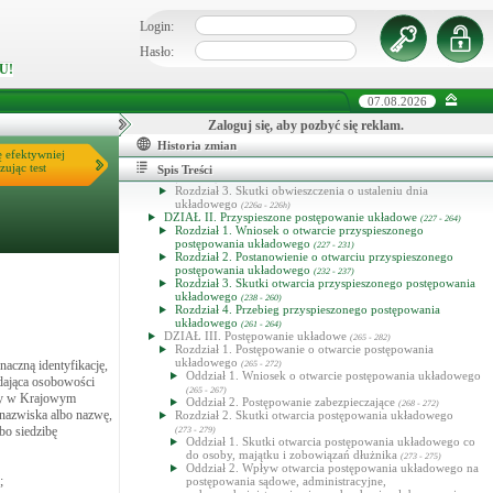
Rozdział 2. Propozycje układowe
(155 - 163)
Rozdział 3. Zatwierdzenie układu
(164 - 165)
Login:
Rozdział 4. Skutki układu
(166 - 172)
Rozdział 5. Zmiana układu
(173 - 175)
Hasło:
Rozdział 6. Uchylenie i wygaśnięcie układu
(176 - 209)
U!
DZIAŁ VII. Układ częściowy
(180 - 188)
DZIAŁ VIII. Przepisy ogólne dotyczące postępowania
restrukturyzacyjnego
(189 - 209)
07.08.2026
TYTUŁ II. PRZEPISY SZCZEGÓLNE O POSTĘPOWANIACH
RESTRUKTURYZACYJNYCH I ICH SKUTKACH
Zaloguj się, aby pozbyć się reklam.
(210 - 337)
DZIAŁ I. Postępowanie o zatwierdzenie układu
(210 - 226h)
Historia zmian
Rozdział 1. Przepisy wstępne
ę efektywniej
(210 - 211)
Rozdział 2. Przebieg postępowania o zatwierdzenie układu
zując test
Spis Treści
(211a - 226)
Rozdział 3. Skutki obwieszczenia o ustaleniu dnia
układowego
(226a - 226h)
DZIAŁ II. Przyspieszone postępowanie układowe
(227 - 264)
Rozdział 1. Wniosek o otwarcie przyspieszonego
postępowania układowego
(227 - 231)
Rozdział 2. Postanowienie o otwarciu przyspieszonego
postępowania układowego
(232 - 237)
Rozdział 3. Skutki otwarcia przyspieszonego postępowania
układowego
(238 - 260)
Rozdział 4. Przebieg przyspieszonego postępowania
układowego
(261 - 264)
DZIAŁ III. Postępowanie układowe
(265 - 282)
Rozdział 1. Postępowanie o otwarcie postępowania
układowego
aczną identyfikację,
(265 - 272)
Oddział 1. Wniosek o otwarcie postępowania układowego
iadająca osobowości
(265 - 267)
ery w Krajowym
Oddział 2. Postępowanie zabezpieczające
(268 - 272)
 nazwiska albo nazwę,
Rozdział 2. Skutki otwarcia postępowania układowego
bo siedzibę
(273 - 279)
Oddział 1. Skutki otwarcia postępowania układowego co
do osoby, majątku i zobowiązań dłużnika
(273 - 275)
Oddział 2. Wpływ otwarcia postępowania układowego na
;
postępowania sądowe, administracyjne,