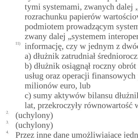
tymi systemami, zwanych dalej 
rozrachunku papierów wartościo
podmiotem prowadzącym system i
zwany dalej „systemem interope
11)
informację, czy w jednym z dwóc
a) dłużnik zatrudniał średnioro
b) dłużnik osiągnął roczny obró
usług oraz operacji finansowych
milionów euro, lub
c) sumy aktywów bilansu dłużnik
lat, przekroczyły równowartość 
2.
(uchylony)
3.
(uchylony)
4.
Przez inne dane umożliwiające jed