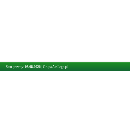
Stan prawny:
08.08.2026
|
Grupa ArsLege.pl