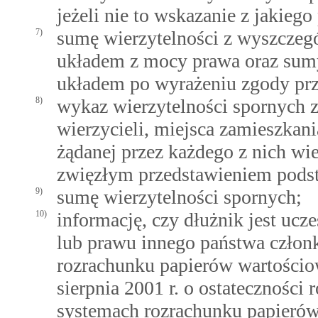
jeżeli nie to wskazanie z jakieg
7)
sumę wierzytelności z wyszczegó
układem z mocy prawa oraz sumy 
układem po wyrażeniu zgody prz
8)
wykaz wierzytelności spornych 
wierzycieli, miejsca zamieszkani
żądanej przez każdego z nich wie
zwięzłym przedstawieniem pods
9)
sumę wierzytelności spornych;
10)
informację, czy dłużnik jest uc
lub prawu innego państwa człon
rozrachunku papierów wartościo
sierpnia 2001 r. o ostateczności
systemach rozrachunku papierów