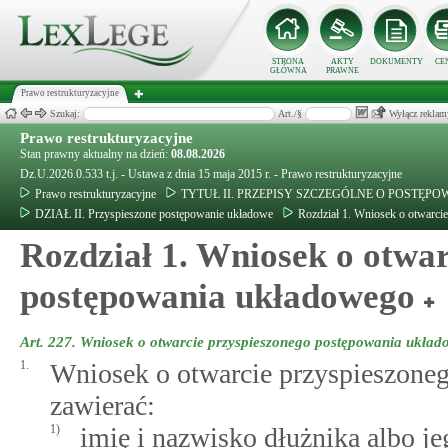
STRONA
AKTY
DOKUMENTY
CE
GŁÓWNA
PRAWNE
Prawo restrukturyzacyjne
Szukaj:
Art./§
Wyłącz reklam
Prawo restrukturyzacyjne
Stan prawny aktualny na dzień:
08.08.2026
Dz.U.2026.0.533 t.j. - Ustawa z dnia 15 maja 2015 r. - Prawo restrukturyzacyjne
Prawo restrukturyzacyjne
TYTUŁ II. PRZEPISY SZCZEGÓLNE O POSTĘ
DZIAŁ II. Przyspieszone postępowanie układowe
Rozdział 1. Wniosek o otwarci
Rozdział 1. Wniosek o otwar
postępowania układowego
Art. 227.
Wniosek o otwarcie przyspieszonego postępowania ukła
1.
Wniosek o otwarcie przyspieszone
zawierać:
1)
imię i nazwisko dłużnika albo 