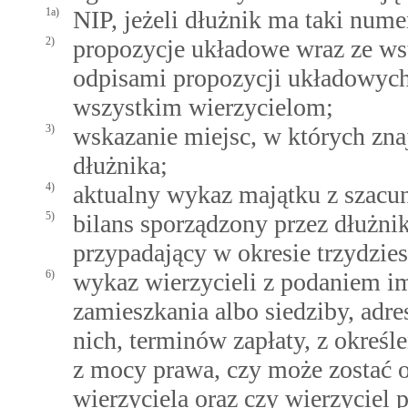
1a)
NIP, jeżeli dłużnik ma taki nume
2)
propozycje układowe wraz ze ws
odpisami propozycji układowych 
wszystkim wierzycielom;
3)
wskazanie miejsc, w których zna
dłużnika;
4)
aktualny wykaz majątku z szacu
5)
bilans sporządzony przez dłużni
przypadający w okresie trzydzie
6)
wykaz wierzycieli z podaniem im
zamieszkania albo siedziby, adre
nich, terminów zapłaty, z określ
z mocy prawa, czy może zostać 
wierzyciela oraz czy wierzyciel