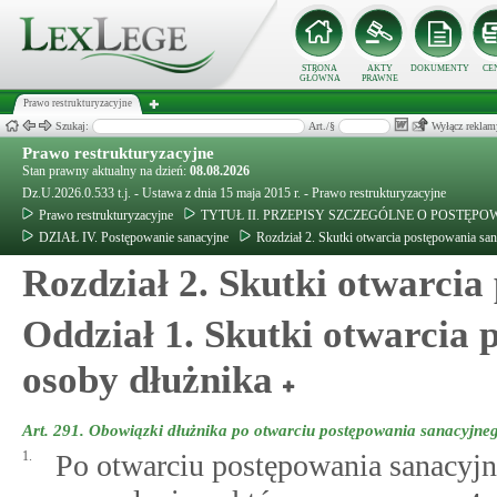
STRONA
AKTY
DOKUMENTY
CE
GŁÓWNA
PRAWNE
Prawo restrukturyzacyjne
Szukaj:
Art./§
Wyłącz reklam
Prawo restrukturyzacyjne
Stan prawny aktualny na dzień:
08.08.2026
Dz.U.2026.0.533 t.j. - Ustawa z dnia 15 maja 2015 r. - Prawo restrukturyzacyjne
Prawo restrukturyzacyjne
TYTUŁ II. PRZEPISY SZCZEGÓLNE O POSTĘ
DZIAŁ IV. Postępowanie sanacyjne
Rozdział 2. Skutki otwarcia postępowania sa
Rozdział 2. Skutki otwarci
Oddział 1. Skutki otwarcia 
osoby dłużnika
Art. 291.
Obowiązki dłużnika po otwarciu postępowania sanacyjne
1.
Po otwarciu postępowania sanacyjn