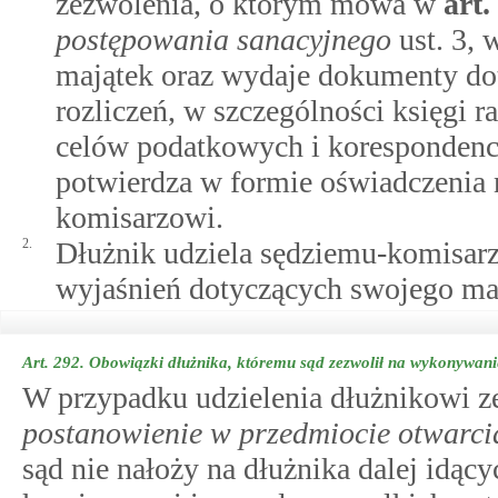
zezwolenia, o którym mowa w
art.
postępowania sanacyjnego
ust. 3, 
majątek oraz wydaje dokumenty dot
rozliczeń, w szczególności księgi 
celów podatkowych i korespondenc
potwierdza w formie oświadczenia n
komisarzowi.
2.
Dłużnik udziela sędziemu-komisarz
wyjaśnień dotyczących swojego mają
Art. 292.
Obowiązki dłużnika, któremu sąd zezwolił na wykonywani
W przypadku udzielenia dłużnikowi 
postanowienie w przedmiocie otwarc
sąd nie nałoży na dłużnika dalej idąc