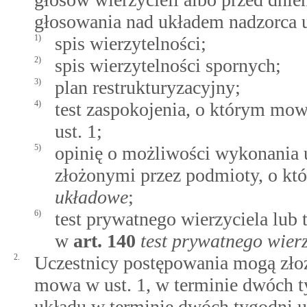
głosowania nad układem nadzorca 
1)
spis wierzytelności;
2)
spis wierzytelności spornych;
3)
plan restrukturyzacyjny;
4)
test zaspokojenia, o którym mo
ust. 1;
5)
opinię o możliwości wykonania
złożonymi przez podmioty, o k
układowe
;
6)
test prywatnego wierzyciela lub
w
art.
140
test prywatnego wier
2.
Uczestnicy postępowania mogą złoż
mowa w ust. 1, w terminie dwóch t
układu w terminie dwóch tygodni u