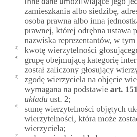
inne dane umożliwiające jego je
zamieszkania albo siedzibę, adre
osoba prawna albo inna jednostk
prawnej, której odrębna ustawa 
nazwiska reprezentantów, w tym 
3)
kwotę wierzytelności głosująceg
4)
grupę obejmującą kategorię inter
został zaliczony głosujący wierzy
5)
zgodę wierzyciela na objęcie wie
wymagana na podstawie
art.
15
układu
ust. 2;
6)
sumę wierzytelności objętych u
wierzytelności, która może zost
wierzyciela;
7)