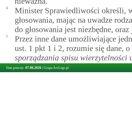
nieważna.
4.
Minister Sprawiedliwości określi, 
głosowania, mając na uwadze rodzaj
do głosowania jest niezbędne, oraz 
5.
Przez inne dane umożliwiające jed
ust. 1 pkt 1 i 2, rozumie się dane
sporządzania spisu wierzytelności
u
Stan prawny:
07.08.2026
|
Grupa ArsLege.pl
Art. 214.
Doręczenie wierzycielowi planu restrukturyzacyjnego i 
Jeżeli propozycje układowe przewiduj
wsparcie, o którym mowa w
art.
140
inwestora
, wierzycielowi, który ma ud
restrukturyzacyjny oraz test prywatne
inwestora, o których mowa w
art.
140