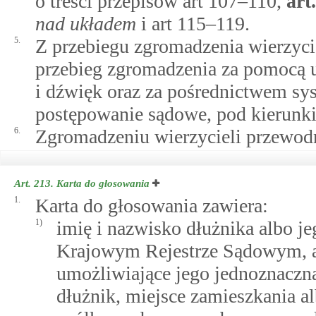
o treści przepisów art 107–110,
art
nad układem
i art 115–119.
5.
Z przebiegu zgromadzenia wierzycie
przebieg zgromadzenia za pomocą u
i dźwięk oraz za pośrednictwem sy
postępowanie sądowe, pod kierunk
6.
Zgromadzeniu wierzycieli przewodn
Art. 213.
Karta do głosowania
1.
Karta do głosowania zawiera:
1)
imię i nazwisko dłużnika albo 
Krajowym Rejestrze Sądowym, a 
umożliwiające jego jednoznaczną 
dłużnik, miejsce zamieszkania alb