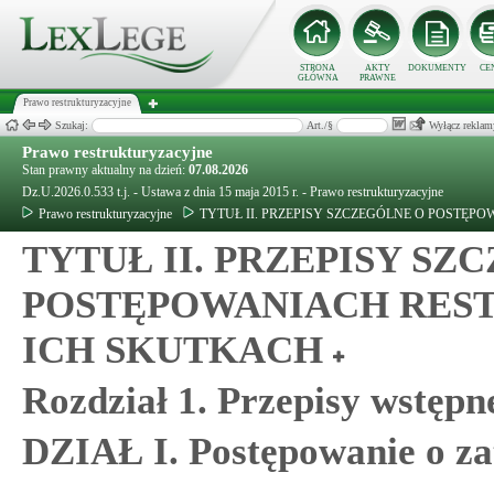
STRONA
AKTY
DOKUMENTY
CE
GŁÓWNA
PRAWNE
Prawo restrukturyzacyjne
Szukaj:
Art./§
Wyłącz reklam
Prawo restrukturyzacyjne
Stan prawny aktualny na dzień:
07.08.2026
Dz.U.2026.0.533 t.j. - Ustawa z dnia 15 maja 2015 r. - Prawo restrukturyzacyjne
Prawo restrukturyzacyjne
TYTUŁ II. PRZEPISY SZCZEGÓLNE O POSTĘ
TYTUŁ II. PRZEPISY SZ
POSTĘPOWANIACH RES
ICH SKUTKACH
Rozdział 1. Przepisy wstępn
DZIAŁ I. Postępowanie o za