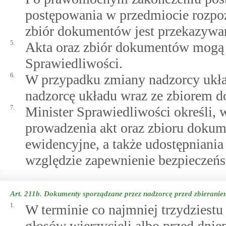
postępowania w przedmiocie rozpoz
zbiór dokumentów jest przekazywan
5.
Akta oraz zbiór dokumentów mogą b
Sprawiedliwości.
6.
W przypadku zmiany nadzorcy ukła
nadzorcę układu wraz ze zbiorem 
7.
Minister Sprawiedliwości określi, 
prowadzenia akt oraz zbioru doku
ewidencyjne, a także udostępniania
względzie zapewnienie bezpieczeńs
Art. 211b.
Dokumenty sporządzane przez nadzorcę przed zbieraniem
1.
W terminie co najmniej trzydziestu
głosów wierzycieli albo przed dni