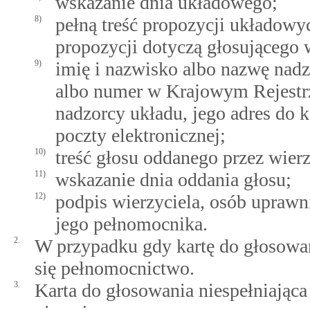
wskazanie dnia układowego;
8)
pełną treść propozycji układow
propozycji dotyczą głosującego w
9)
imię i nazwisko albo nazwę nadz
albo numer w Krajowym Rejestrz
nadzorcy układu, jego adres do k
poczty elektronicznej;
10)
treść głosu oddanego przez wierz
11)
wskazanie dnia oddania głosu;
12)
podpis wierzyciela, osób uprawn
jego pełnomocnika.
2.
W przypadku gdy kartę do głosowan
się pełnomocnictwo.
3.
Karta do głosowania niespełniając