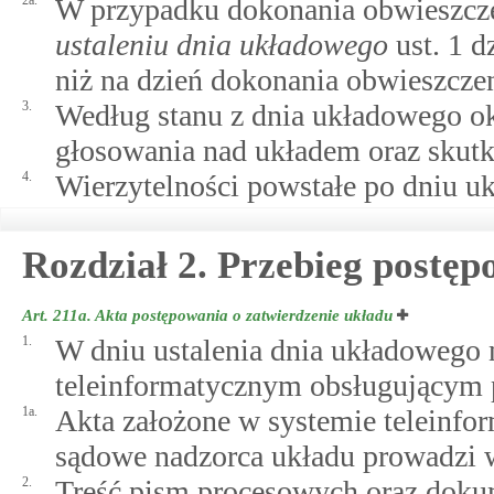
2a.
W przypadku dokonania obwieszcz
ustaleniu dnia układowego
ust. 1 d
niż na dzień dokonania obwieszczen
3.
Według stanu z dnia układowego okr
głosowania nad układem oraz skutk
4.
Wierzytelności powstałe po dniu u
Rozdział 2. Przebieg postęp
Art. 211a.
Akta postępowania o zatwierdzenie układu
1.
W dniu ustalenia dnia układowego 
teleinformatycznym obsługującym 
1a.
Akta założone w systemie teleinf
sądowe nadzorca układu prowadzi 
2.
Treść pism procesowych oraz dok