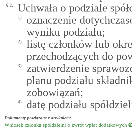
Uchwała o podziale spół
§ 2.
oznaczenie dotychczaso
1)
wyniku podziału;
listę członków lub okr
2)
przechodzących do pows
zatwierdzenie sprawozd
3)
planu podziału składn
zobowiązań;
datę podziału spółdziel
4)
Dokumenty powiązane z artykułem:
Wniosek członka spółdzielni o zwrot wpłat dodatkowych