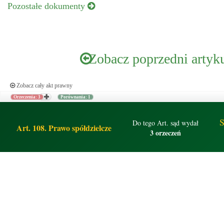
Pozostałe dokumenty
Zobacz poprzedni artyk
Zobacz cały akt prawny
Orzeczenia: 3
Porównania: 1
S
Do tego Art. sąd wydał
Art. 108. Prawo spółdzielcze
3 orzeczeń