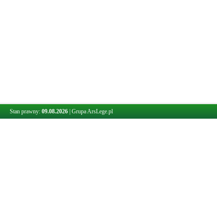
Stan prawny:
09.08.2026
|
Grupa ArsLege.pl