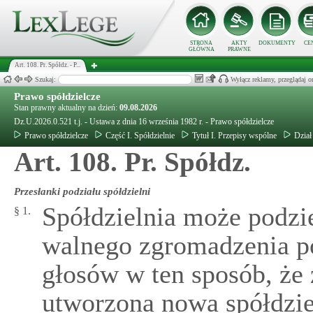
STRONA
AKTY
DOKUMENTY
CE
GŁÓWNA
PRAWNE
Art. 108. Pr. Spółdz. - P...
Szukaj:
Wyłącz reklamy, przeglądaj
Prawo spółdzielcze
Stan prawny aktualny na dzień:
09.08.2026
Dz.U.2026.0.521 t.j. - Ustawa z dnia 16 września 1982 r. - Prawo spółdzielcze
Prawo spółdzielcze
Część I. Spółdzielnie
Tytuł I. Przepisy wspólne
Dział
Art. 108. Pr. Spółdz.
Przesłanki podziału spółdzielni
Spółdzielnia może podzie
§ 1.
walnego zgromadzenia po
głosów w ten sposób, że z
utworzona nowa spółdzie