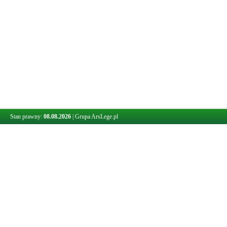
Stan prawny:
08.08.2026
|
Grupa ArsLege.pl