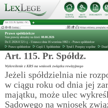
STRONA
AKTY
DOKUMENTY
CE
GŁÓWNA
PRAWNE
Art. 115. Pr. Spółdz. - W...
Szukaj:
Wyłącz reklamy, przeglądaj
Prawo spółdzielcze
Stan prawny aktualny na dzień:
08.08.2026
Dz.U.2026.0.521 t.j. - Ustawa z dnia 16 września 1982 r. - Prawo spółdzielcze
Prawo spółdzielcze
Część I. Spółdzielnie
Tytuł I. Przepisy wspólne
Dział
Art. 115. Pr. Spółdz.
Wykreślenie z KRS na wniosek związku rewizyjnego
Jeżeli spółdzielnia nie roz
w ciągu roku od dnia jej za
majątku, może ulec wykreś
Sądowego na wniosek zwią