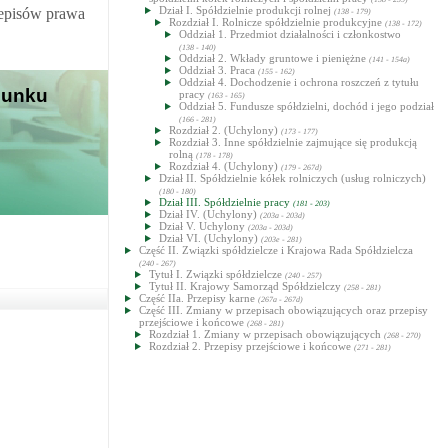
Dział I. Spółdzielnie produkcji rolnej
zepisów prawa
(138 - 179)
Rozdział I. Rolnicze spółdzielnie produkcyjne
(138 - 172)
Oddział 1. Przedmiot działalności i członkostwo
(138 - 140)
Oddział 2. Wkłady gruntowe i pieniężne
(141 - 154a)
Oddział 3. Praca
(155 - 162)
Oddział 4. Dochodzenie i ochrona roszczeń z tytułu
sunku
pracy
(163 - 165)
Oddział 5. Fundusze spółdzielni, dochód i jego podział
(166 - 281)
Rozdział 2. (Uchylony)
(173 - 177)
Rozdział 3. Inne spółdzielnie zajmujące się produkcją
rolną
(178 - 178)
Rozdział 4. (Uchylony)
(179 - 267d)
Dział II. Spółdzielnie kółek rolniczych (usług rolniczych)
(180 - 180)
Dział III. Spółdzielnie pracy
(181 - 203)
Dział IV. (Uchylony)
(203a - 203d)
Dział V. Uchylony
(203a - 203d)
Dział VI. (Uchylony)
(203e - 281)
Część II. Związki spółdzielcze i Krajowa Rada Spółdzielcza
(240 - 267)
Tytuł I. Związki spółdzielcze
(240 - 257)
Tytuł II. Krajowy Samorząd Spółdzielczy
(258 - 281)
Część IIa. Przepisy karne
(267a - 267d)
Część III. Zmiany w przepisach obowiązujących oraz przepisy
przejściowe i końcowe
(268 - 281)
Rozdział 1. Zmiany w przepisach obowiązujących
(268 - 270)
Rozdział 2. Przepisy przejściowe i końcowe
(271 - 281)