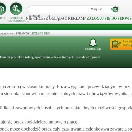
Wszystko
Wszystko
NIE CHCESZ OGLĄDAĆ REKLAM?
ZALOGUJ SIĘ DO SERWIS
NNIK
SZUKANIE
ZAAWANSOWANE
 orzecznictwo - SPRAWDŹ
LEXLEGE PRO
Ucz si
rozwią
Obserwuj akt
łdzielni produkcji rolnej, spółdzielni kółek rolniczych i spółdzielni pracy
ania ze sobą w stosunku pracy. Poza wyjątkami przewidzianymi w prz
m stosunku stanowi naruszenie istotnych praw i obowiązków wynikają
ifikacji zawodowych i osobistych oraz aktualnych możliwości gospod
uje się przez spółdzielczą umowę o pracę.
łonek może dochodzić przez cały czas trwania członkostwa zawarcia sp