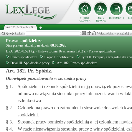
STRONA
AKTY
DOKUMENTY
CE
GŁÓWNA
PRAWNE
Art. 182. Pr. Spółdz. - O...
Szukaj:
Wyłącz reklamy, przeglądaj
Prawo spółdzielcze
Stan prawny aktualny na dzień:
08.08.2026
Dz.U.2026.0.521 t.j. - Ustawa z dnia 16 września 1982 r. - Prawo spółdzielcze
Prawo spółdzielcze
Część I. Spółdzielnie
Tytuł II. Przepisy szczególne dla spó
Dział III. Spółdzielnie pracy
Art. 182. Prawo spółdzielcze
Art. 182. Pr. Spółdz.
Obowiązek pozostawania w stosunku pracy
§ 1.
Spółdzielnia i członek spółdzielni mają obowiązek pozostaw
odmowa nawiązania stosunku pracy lub pozostawania w taki
członkostwa.
§ 2.
Członek ma prawo do zatrudnienia stosownie do swoich kwal
spółdzielni.
§ 3.
Stosunek pracy pomiędzy spółdzielnią a jej członkiem nawiąz
§ 4.
W razie nienawiązania stosunku pracy z winy spółdzielni, cz