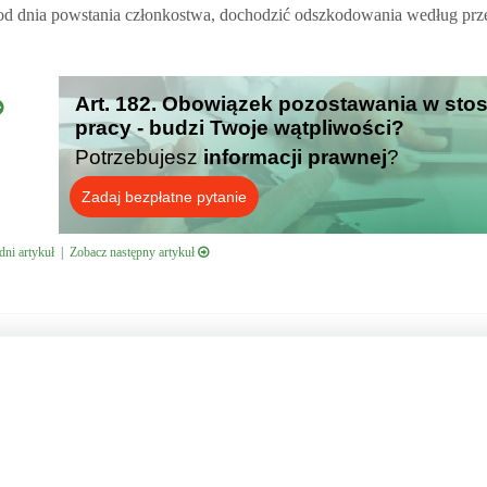
 od dnia powstania członkostwa, dochodzić odszkodowania według pr
Art. 182. Obowiązek pozostawania w sto
pracy - budzi Twoje wątpliwości?
Potrzebujesz
informacji prawnej
?
Zadaj bezpłatne pytanie
ni artykuł
|
Zobacz następny artykuł