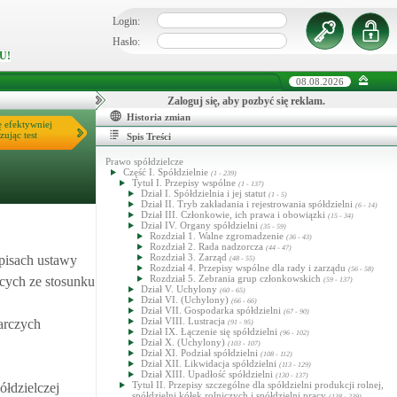
Login:
Hasło:
U!
08.08.2026
Zaloguj się, aby pozbyć się reklam.
Historia zmian
ę efektywniej
zując test
Spis Treści
Prawo spółdzielcze
Część I. Spółdzielnie
(1 - 239)
Tytuł I. Przepisy wspólne
(1 - 137)
Dział I. Spółdzielnia i jej statut
(1 - 5)
Dział II. Tryb zakładania i rejestrowania spółdzielni
(6 - 14)
Dział III. Członkowie, ich prawa i obowiązki
(15 - 34)
Dział IV. Organy spółdzielni
(35 - 59)
Rozdział 1. Walne zgromadzenie
(36 - 43)
Rozdział 2. Rada nadzorcza
(44 - 47)
Rozdział 3. Zarząd
episach ustawy
(48 - 55)
Rozdział 4. Przepisy wspólne dla rady i zarządu
(56 - 58)
Rozdział 5. Zebrania grup członkowskich
cych ze stosunku
(59 - 137)
Dział V. Uchylony
(60 - 65)
Dział VI. (Uchylony)
(66 - 66)
Dział VII. Gospodarka spółdzielni
(67 - 90)
Dział VIII. Lustracja
arczych
(91 - 95)
Dział IX. Łączenie się spółdzielni
(96 - 102)
Dział X. (Uchylony)
(103 - 107)
Dział XI. Podział spółdzielni
(108 - 112)
Dział XII. Likwidacja spółdzielni
(113 - 129)
Dział XIII. Upadłość spółdzielni
(130 - 137)
Tytuł II. Przepisy szczególne dla spółdzielni produkcji rolnej,
ółdzielczej
spółdzielni kółek rolniczych i spółdzielni pracy
(138 - 239)