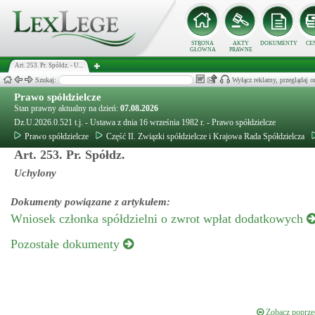
STRONA
AKTY
DOKUMENTY
CE
GŁÓWNA
PRAWNE
Art. 253. Pr. Spółdz. - U...
Szukaj:
Wyłącz reklamy, przeglądaj
Prawo spółdzielcze
Stan prawny aktualny na dzień:
07.08.2026
Dz.U.2026.0.521 t.j. - Ustawa z dnia 16 września 1982 r. - Prawo spółdzielcze
Prawo spółdzielcze
Część II. Związki spółdzielcze i Krajowa Rada Spółdzielcza
Art. 253. Pr. Spółdz.
Uchylony
Dokumenty powiązane z artykułem:
Wniosek członka spółdzielni o zwrot wpłat dodatkowych
Pozostałe dokumenty
Zobacz poprzed