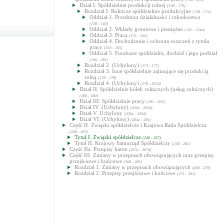
Dział I. Spółdzielnie produkcji rolnej
(138 - 179)
Rozdział I. Rolnicze spółdzielnie produkcyjne
(138 - 172)
Oddział 1. Przedmiot działalności i członkostwo
(138 - 140)
Oddział 2. Wkłady gruntowe i pieniężne
(141 - 154a)
Oddział 3. Praca
(155 - 162)
Oddział 4. Dochodzenie i ochrona roszczeń z tytułu
pracy
(163 - 165)
Oddział 5. Fundusze spółdzielni, dochód i jego podział
(166 - 281)
Rozdział 2. (Uchylony)
(173 - 177)
Rozdział 3. Inne spółdzielnie zajmujące się produkcją
rolną
(178 - 178)
Rozdział 4. (Uchylony)
(179 - 267d)
Dział II. Spółdzielnie kółek rolniczych (usług rolniczych)
(180 - 180)
Dział III. Spółdzielnie pracy
(181 - 203)
Dział IV. (Uchylony)
(203a - 203d)
Dział V. Uchylony
(203a - 203d)
Dział VI. (Uchylony)
(203e - 281)
Część II. Związki spółdzielcze i Krajowa Rada Spółdzielcza
(240 - 267)
Tytuł I. Związki spółdzielcze
(240 - 257)
Tytuł II. Krajowy Samorząd Spółdzielczy
(258 - 281)
Część IIa. Przepisy karne
(267a - 267d)
Część III. Zmiany w przepisach obowiązujących oraz przepisy
przejściowe i końcowe
(268 - 281)
Rozdział 1. Zmiany w przepisach obowiązujących
(268 - 270)
Rozdział 2. Przepisy przejściowe i końcowe
(271 - 281)