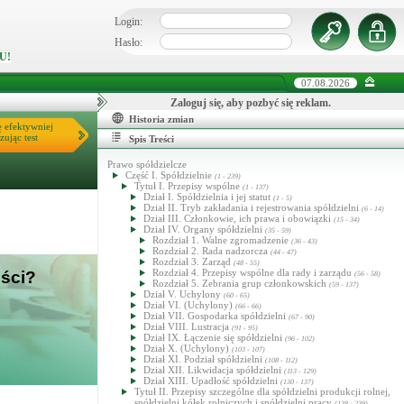
Login:
Hasło:
U!
07.08.2026
Zaloguj się, aby pozbyć się reklam.
Historia zmian
ę efektywniej
zując test
Spis Treści
Prawo spółdzielcze
Część I. Spółdzielnie
(1 - 239)
Tytuł I. Przepisy wspólne
(1 - 137)
Dział I. Spółdzielnia i jej statut
(1 - 5)
Dział II. Tryb zakładania i rejestrowania spółdzielni
(6 - 14)
Dział III. Członkowie, ich prawa i obowiązki
(15 - 34)
Dział IV. Organy spółdzielni
(35 - 59)
Rozdział 1. Walne zgromadzenie
(36 - 43)
Rozdział 2. Rada nadzorcza
(44 - 47)
Rozdział 3. Zarząd
(48 - 55)
Rozdział 4. Przepisy wspólne dla rady i zarządu
ości?
(56 - 58)
Rozdział 5. Zebrania grup członkowskich
(59 - 137)
Dział V. Uchylony
(60 - 65)
Dział VI. (Uchylony)
(66 - 66)
Dział VII. Gospodarka spółdzielni
(67 - 90)
Dział VIII. Lustracja
(91 - 95)
Dział IX. Łączenie się spółdzielni
(96 - 102)
Dział X. (Uchylony)
(103 - 107)
Dział XI. Podział spółdzielni
(108 - 112)
Dział XII. Likwidacja spółdzielni
(113 - 129)
Dział XIII. Upadłość spółdzielni
(130 - 137)
Tytuł II. Przepisy szczególne dla spółdzielni produkcji rolnej,
spółdzielni kółek rolniczych i spółdzielni pracy
(138 - 239)