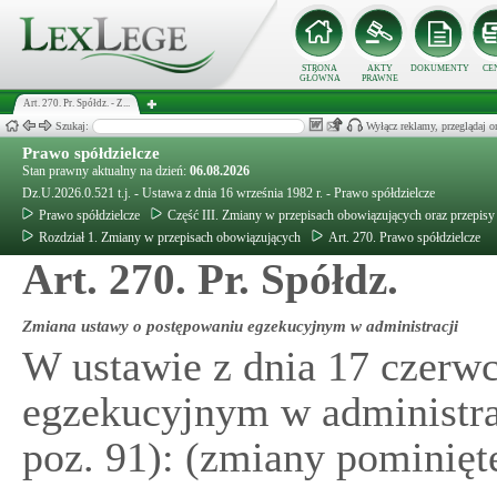
STRONA
AKTY
DOKUMENTY
CE
GŁÓWNA
PRAWNE
Art. 270. Pr. Spółdz. - Z...
Szukaj:
Wyłącz reklamy, przeglądaj
Prawo spółdzielcze
Stan prawny aktualny na dzień:
06.08.2026
Dz.U.2026.0.521 t.j. - Ustawa z dnia 16 września 1982 r. - Prawo spółdzielcze
Prawo spółdzielcze
Część III. Zmiany w przepisach obowiązujących oraz przepisy
Rozdział 1. Zmiany w przepisach obowiązujących
Art. 270. Prawo spółdzielcze
Art. 270. Pr. Spółdz.
Zmiana ustawy o postępowaniu egzekucyjnym w administracji
W ustawie z dnia 17 czerwc
egzekucyjnym w administracj
poz. 91): (zmiany pominięt