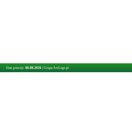
Stan prawny:
06.08.2026
|
Grupa ArsLege.pl