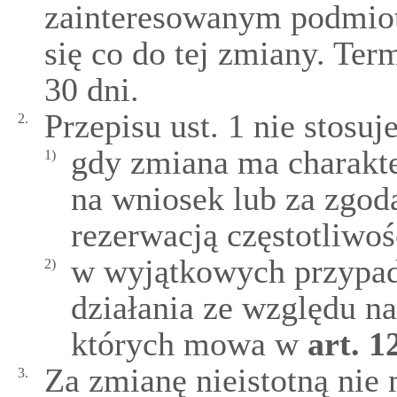
zainteresowanym podmio
się co do tej zmiany. Ter
30 dni.
Przepisu ust. 1 nie stosuje
2.
gdy zmiana ma charakte
1)
na wniosek lub za zgo
rezerwacją częstotliwoś
w wyjątkowych przypad
2)
działania ze względu na
których mowa w
art.
1
Za zmianę nieistotną nie
3.