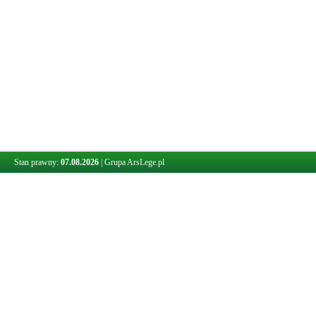
Stan prawny:
07.08.2026
|
Grupa ArsLege.pl