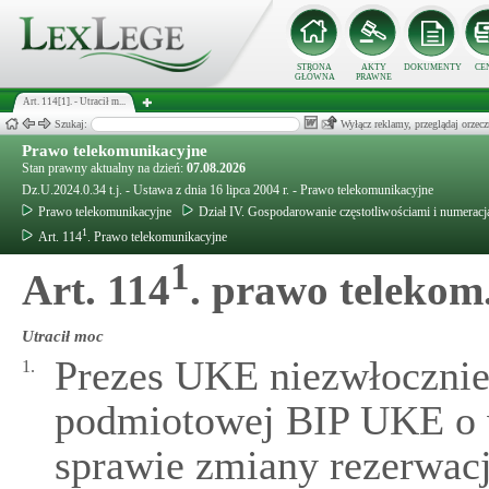
STRONA
AKTY
DOKUMENTY
CE
GŁÓWNA
PRAWNE
Art. 114[1]. - Utracił m...
Szukaj:
Wyłącz reklamy, przeglądaj orz
Prawo telekomunikacyjne
Stan prawny aktualny na dzień:
07.08.2026
Dz.U.2024.0.34 t.j. - Ustawa z dnia 16 lipca 2004 r. - Prawo telekomunikacyjne
Prawo telekomunikacyjne
Dział IV. Gospodarowanie częstotliwościami i numeracj
1
Art. 114
. Prawo telekomunikacyjne
1
Art. 114
. prawo telekom
Utracił moc
Prezes UKE niezwłocznie 
1.
podmiotowej BIP UKE o 
sprawie zmiany rezerwacj