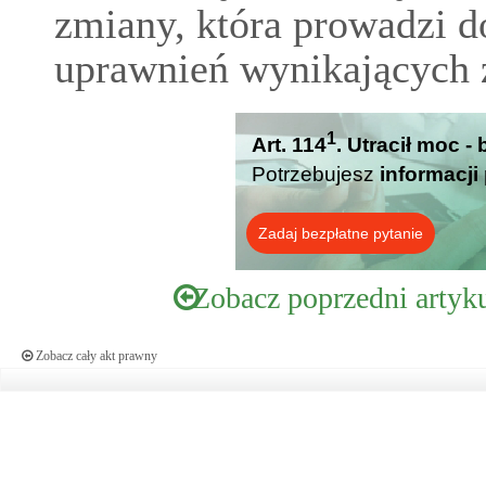
zmiany, która prowadzi d
uprawnień wynikających z
1
Art. 114
. Utracił moc -
Potrzebujesz
informacji
Zadaj bezpłatne pytanie
Zobacz poprzedni artyk
Zobacz cały akt prawny