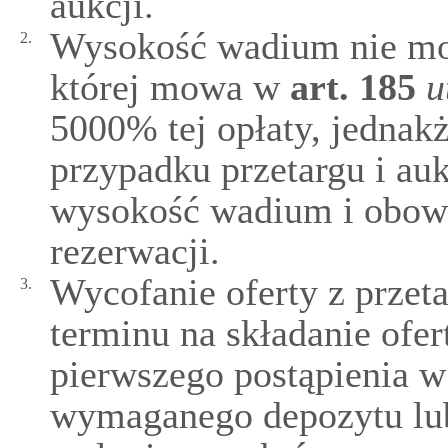
aukcji.
Wysokość wadium nie moż
2.
której mowa w
art.
185
u
5000% tej opłaty, jednakż
przypadku przetargu i auk
wysokość wadium i obowi
rezerwacji.
Wycofanie oferty z przeta
3.
terminu na składanie ofe
pierwszego postąpienia w 
wymaganego depozytu lub