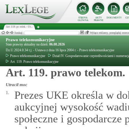
STRONA
AKTY
DOKUMENTY
CE
GŁÓWNA
PRAWNE
Art. 119. pr. telek. - Ut...
Szukaj:
Wyłącz reklamy, przeglądaj orz
Prawo telekomunikacyjne
Stan prawny aktualny na dzień:
06.08.2026
Dz.U.2024.0.34 t.j. - Ustawa z dnia 16 lipca 2004 r. - Prawo telekomunikacyjne
Prawo telekomunikacyjne
Dział IV. Gospodarowanie częstotliwościami i numeracj
Art. 119. Prawo telekomunikacyjne
Art. 119. prawo telekom.
Utracił moc
Prezes UKE określa w do
1.
aukcyjnej wysokość wadi
społeczne i gospodarcze 