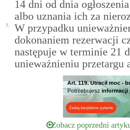
14 dni od dnia ogłoszeni
albo uznania ich za nieroz
W przypadku unieważnieni
7.
dokonaniem rezerwacji c
następuje w terminie 21 
unieważnieniu przetargu al
Art. 119. Utracił moc -
Potrzebujesz
informacji
Zadaj bezpłatne pytanie
Zobacz poprzedni artyk