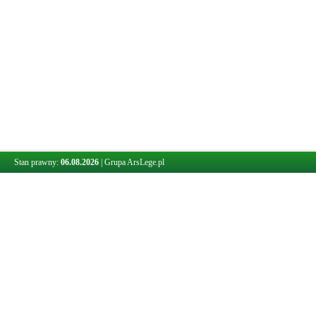
Stan prawny:
06.08.2026
|
Grupa ArsLege.pl