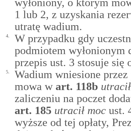
wyłoniony, o którym mo
1 lub 2, z uzyskania reze
utratę wadium.
W przypadku gdy uczestni
4.
podmiotem wyłonionym dla
przepis ust. 3 stosuje się
Wadium wniesione przez 
5.
mowa w
art.
118b
utraci
zaliczeniu na poczet dod
art.
185
utracił moc
ust. 
wyższe od tej opłaty, Pr