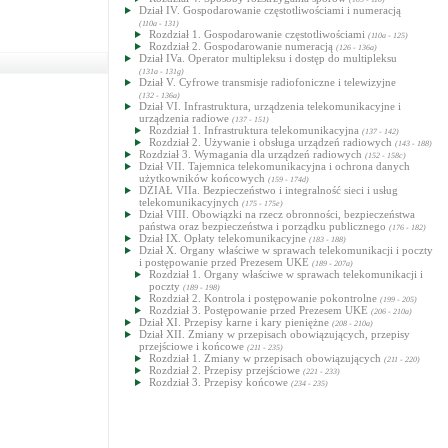
Dział IV. Gospodarowanie częstotliwościami i numeracją
(110a - 131)
Rozdział 1. Gospodarowanie częstotliwościami
(110a - 125)
Rozdział 2. Gospodarowanie numeracją
(126 - 136a)
Dział IVa. Operator multipleksu i dostęp do multipleksu
(131a - 131g)
Dział V. Cyfrowe transmisje radiofoniczne i telewizyjne
(132 - 136a)
Dział VI. Infrastruktura, urządzenia telekomunikacyjne i
urządzenia radiowe
(137 - 151)
Rozdział 1. Infrastruktura telekomunikacyjna
(137 - 142)
Rozdział 2. Używanie i obsługa urządzeń radiowych
(143 - 188)
Rozdział 3. Wymagania dla urządzeń radiowych
(152 - 158c)
Dział VII. Tajemnica telekomunikacyjna i ochrona danych
użytkowników końcowych
(159 - 174d)
DZIAŁ VIIa. Bezpieczeństwo i integralność sieci i usług
telekomunikacyjnych
(175 - 175e)
Dział VIII. Obowiązki na rzecz obronności, bezpieczeństwa
państwa oraz bezpieczeństwa i porządku publicznego
(176 - 182)
Dział IX. Opłaty telekomunikacyjne
(183 - 188)
Dział X. Organy właściwe w sprawach telekomunikacji i poczty
i postępowanie przed Prezesem UKE
(189 - 207a)
Rozdział 1. Organy właściwe w sprawach telekomunikacji i
poczty
(189 - 198)
Rozdział 2. Kontrola i postępowanie pokontrolne
(199 - 205)
Rozdział 3. Postępowanie przed Prezesem UKE
(206 - 210a)
Dział XI. Przepisy karne i kary pieniężne
(208 - 210a)
Dział XII. Zmiany w przepisach obowiązujących, przepisy
przejściowe i końcowe
(211 - 235)
Rozdział 1. Zmiany w przepisach obowiązujących
(211 - 220)
Rozdział 2. Przepisy przejściowe
(221 - 233)
Rozdział 3. Przepisy końcowe
(234 - 235)