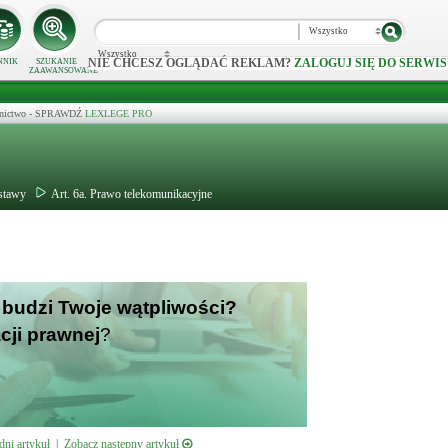
Wszystko
Wszystko
NIE CHCESZ OGLĄDAĆ REKLAM?
ZALOGUJ SIĘ DO SERWIS
NNIK
SZUKANIE
ZAAWANSOWANE
ecznictwo - SPRAWDŹ
LEXLEGE PRO
ustawy
Art. 6a. Prawo telekomunikacyjne
 - budzi Twoje wątpliwości?
cji prawnej
?
ni artykuł
|
Zobacz następny artykuł