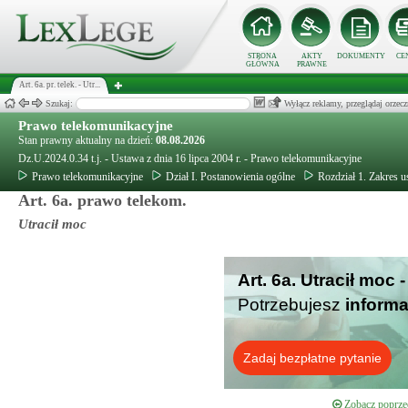
STRONA
AKTY
DOKUMENTY
CE
GŁÓWNA
PRAWNE
Art. 6a. pr. telek. - Utr...
Szukaj:
Wyłącz reklamy, przeglądaj orz
Prawo telekomunikacyjne
Stan prawny aktualny na dzień:
08.08.2026
Dz.U.2024.0.34 t.j. - Ustawa z dnia 16 lipca 2004 r. - Prawo telekomunikacyjne
Prawo telekomunikacyjne
Dział I. Postanowienia ogólne
Rozdział 1. Zakres 
Art. 6a. prawo telekom.
Utracił moc
Art. 6a. Utracił moc
Potrzebujesz
informa
Zadaj bezpłatne pytanie
Zobacz poprzed