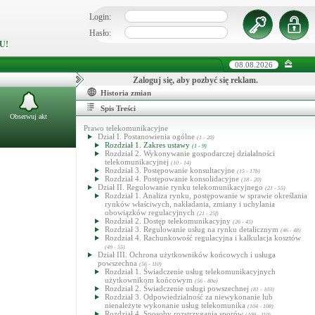
Login:
Hasło:
U!
08.08.2026
Zaloguj się, aby pozbyć się reklam.
Historia zmian
Spis Treści
Obserwuj akt
Prawo telekomunikacyjne
Dział I. Postanowienia ogólne
(1 - 20)
Rozdział 1. Zakres ustawy
(1 - 9)
Rozdział 2. Wykonywanie gospodarczej działalności
telekomunikacyjnej
(10 - 14)
Rozdział 3. Postępowanie konsultacyjne
(15 - 17b)
Rozdział 4. Postępowanie konsolidacyjne
(18 - 20)
Dział II. Regulowanie rynku telekomunikacyjnego
(21 - 55)
Rozdział 1. Analiza rynku, postępowanie w sprawie określania
rynków właściwych, nakładania, zmiany i uchylania
obowiązków regulacyjnych
(21 - 25f)
Rozdział 2. Dostęp telekomunikacyjny
(26 - 45)
Rozdział 3. Regulowanie usług na rynku detalicznym
(46 - 48)
Rozdział 4. Rachunkowość regulacyjna i kalkulacja kosztów
(49 - 55)
Dział III. Ochrona użytkowników końcowych i usługa
powszechna
(56 - 110)
Rozdział 1. Świadczenie usług telekomunikacyjnych
użytkownikom końcowym
(56 - 80a)
Rozdział 2. Świadczenie usługi powszechnej
(81 - 103)
Rozdział 3. Odpowiedzialność za niewykonanie lub
nienależyte wykonanie usług telekomunika
(104 - 108)
Rozdział 4. Sposoby rozstrzygania sporów
(109 - 110)