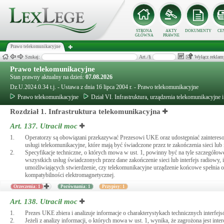
STRONA
AKTY
DOKUMENTY
CE
GŁÓWNA
PRAWNE
Prawo telekomunikacyjne
Szukaj:
Art./§
Wyłącz reklam
Prawo telekomunikacyjne
Stan prawny aktualny na dzień:
07.08.2026
Dz.U.2024.0.34 t.j. - Ustawa z dnia 16 lipca 2004 r. - Prawo telekomunikacyjne
Prawo telekomunikacyjne
Dział VI. Infrastruktura, urządzenia telekomunikacyjne 
Rozdział 1. Infrastruktura telekomunikacyjna
Art. 137.
Utracił moc
1.
Operatorzy są obowiązani przekazywać Prezesowi UKE oraz udostępniać zaintereso
usługi telekomunikacyjne, które mają być świadczone przez te zakończenia sieci lub
2.
Specyfikacje techniczne, o których mowa w ust. 1, powinny być na tyle szczegół
wszystkich usług świadczonych przez dane zakończenie sieci lub interfejs radiowy
umożliwiających stwierdzenie, czy telekomunikacyjne urządzenie końcowe spełnia o
kompatybilności elektromagnetycznej.
Orzeczenia: 1
Porównania: 1
Przypisy: 1
Art. 138.
Utracił moc
1.
Prezes UKE zbiera i analizuje informacje o charakterystykach technicznych interf
2.
Jeżeli z analizy informacji, o których mowa w ust. 1, wynika, że zagrożona jest i