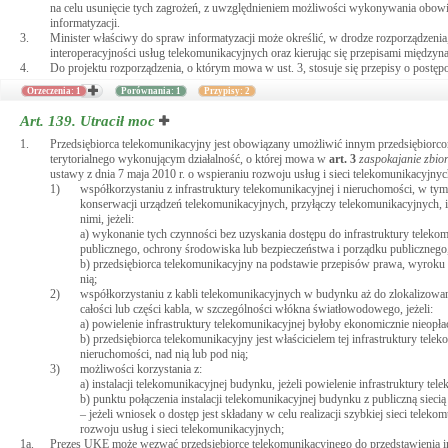
na celu usunięcie tych zagrożeń, z uwzględnieniem możliwości wykonywania obo
informatyzacji.
3.
Minister właściwy do spraw informatyzacji może określić, w drodze rozporządzenia
interoperacyjności usług telekomunikacyjnych oraz kierując się przepisami między
4.
Do projektu rozporządzenia, o którym mowa w ust. 3, stosuje się przepisy o postę
Orzeczenia: 1
Porównania: 1
Przypisy: 2
Art. 139.
Utracił moc
1.
Przedsiębiorca telekomunikacyjny jest obowiązany umożliwić innym przedsiębio
terytorialnego wykonującym działalność, o której mowa w
art.
3
zaspokajanie zbior
ustawy z dnia 7 maja 2010 r. o wspieraniu rozwoju usług i sieci telekomunikacyjny
1)
współkorzystaniu z infrastruktury telekomunikacyjnej i nieruchomości, w tym 
konserwacji urządzeń telekomunikacyjnych, przyłączy telekomunikacyjnych, in
nimi, jeżeli:
a) wykonanie tych czynności bez uzyskania dostępu do infrastruktury teleko
publicznego, ochrony środowiska lub bezpieczeństwa i porządku publicznego
b) przedsiębiorca telekomunikacyjny na podstawie przepisów prawa, wyroku są
nią;
2)
współkorzystaniu z kabli telekomunikacyjnych w budynku aż do zlokalizowan
całości lub części kabla, w szczególności włókna światłowodowego, jeżeli:
a) powielenie infrastruktury telekomunikacyjnej byłoby ekonomicznie nieopła
b) przedsiębiorca telekomunikacyjny jest właścicielem tej infrastruktury tel
nieruchomości, nad nią lub pod nią;
3)
możliwości korzystania z:
a) instalacji telekomunikacyjnej budynku, jeżeli powielenie infrastruktury te
b) punktu połączenia instalacji telekomunikacyjnej budynku z publiczną sieci
– jeżeli wniosek o dostęp jest składany w celu realizacji szybkiej sieci tele
rozwoju usług i sieci telekomunikacyjnych;
1a.
Prezes UKE może wezwać przedsiębiorcę telekomunikacyjnego do przedstawienia i