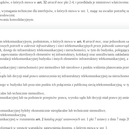
wiązków, o których mowa w
art.
32
utracił moc
pkt 2-4, i przedkłada je ministrowi właściwem
, wymagania techniczne dla interfejsów, o których mowa w ust. 1, mając na uwadze potrzebę z
narodowymi.
powaniu konsolidacyjnym.
rcom telekomunikacyjnym, podmiotom, o których mowa w
art.
4
utracił moc
, oraz jednostkom 
owych potrzeb w zakresie infrastruktury i sieci telekomunikacyjnych przez jednostki samorząd
ch, dostęp do infrastruktury telekomunikacyjnej i nieruchomości, w tym do budynku, polegający
zapewnianiu określonych elementów tej infrastruktury, kolokacji oraz umożliwianiu zakładania,
stalacji telekomunikacyjnej budynku i innych elementów infrastruktury telekomunikacyjnej, a
munikacyjnej i nieruchomości jest niemożliwe lub niecelowe z punktu widzenia planowania prze
,
du lub decyzji miał prawo umieszczenia tej infrastruktury telekomunikacyjnej na nieruchomoś
ego w budynku lub poza nim punktu ich połączenia z publiczną siecią telekomunikacyjną, w t
calne lub technicznie niemożliwe,
ekomunikacyjnej lub na podstawie przepisów prawa, wyroku sądu lub decyzji miał prawo jej umie
lekomunikacyjnej byłoby ekonomicznie nieopłacalne lub technicznie niemożliwe,
ą telekomunikacyjną
komunikacyjnej w rozumieniu
art.
2
katalog pojęć ustawowych
ust. 1 pkt 7 ustawy z dnia 7 maja 2
nformacji w sprawie warunków zapewnienia dostępu, o którym mowa w ust. 1.