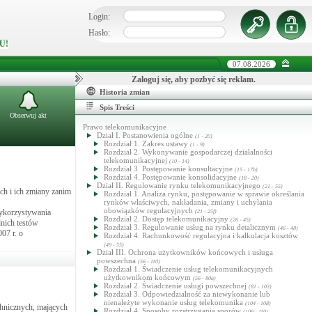
Login:
Hasło:
U!
07.08.2026
Zaloguj się, aby pozbyć się reklam.
Historia zmian
Spis Treści
Obserwuj akt
Prawo telekomunikacyjne
Dział I. Postanowienia ogólne
(1 - 20)
Rozdział 1. Zakres ustawy
(1 - 9)
Rozdział 2. Wykonywanie gospodarczej działalności
telekomunikacyjnej
(10 - 14)
Rozdział 3. Postępowanie konsultacyjne
(15 - 17b)
Rozdział 4. Postępowanie konsolidacyjne
(18 - 20)
Dział II. Regulowanie rynku telekomunikacyjnego
(21 - 55)
ch i ich zmiany zanim
Rozdział 1. Analiza rynku, postępowanie w sprawie określania
rynków właściwych, nakładania, zmiany i uchylania
obowiązków regulacyjnych
wykorzystywania
(21 - 25f)
Rozdział 2. Dostęp telekomunikacyjny
(26 - 45)
dnich testów
Rozdział 3. Regulowanie usług na rynku detalicznym
(46 - 48)
07 r. o
Rozdział 4. Rachunkowość regulacyjna i kalkulacja kosztów
(49 - 55)
Dział III. Ochrona użytkowników końcowych i usługa
powszechna
(56 - 110)
Rozdział 1. Świadczenie usług telekomunikacyjnych
użytkownikom końcowym
(56 - 80a)
Rozdział 2. Świadczenie usługi powszechnej
(81 - 103)
Rozdział 3. Odpowiedzialność za niewykonanie lub
nienależyte wykonanie usług telekomunika
(104 - 108)
chnicznych, mających
Rozdział 4. Sposoby rozstrzygania sporów
(109 - 110)