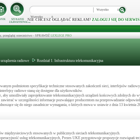
Wszystko
Wszystko
NIE CHCESZ OGLĄDAĆ REKLAM?
ZALOGUJ SIĘ DO SERWIS
NNIK
SZUKANIE
ZAAWANSOWANE
y, przeglądaj orzecznictwo - SPRAWDŹ
LEXLEGE PRO
i urządzenia radiowe
Rozdział 1. Infrastruktura telekomunikacyjna
wanym podmiotom specyfikacje techniczne stosowanych zakończeń sieci, interfejsów radiowy
 interfejsy radiowe staną się dostępne dla użytkowników.
owe, aby umożliwiały zaprojektowanie telekomunikacyjnych urządzeń końcowych zdolnych do 
, i zawierać w szczególności informacje pozwalające producentom na przeprowadzanie odpowie
dnoszące się do niego zasadnicze wymagania, o których mowa w ustawie z dnia 13 kwietnia 20
ejsów międzysieciowych stosowanych w publicznych sieciach telekomunikacyjnych.
nteroperacyjność usług telekomunikacyjnych, Prezes UKE przygotowuje propozycje rozwiązań te