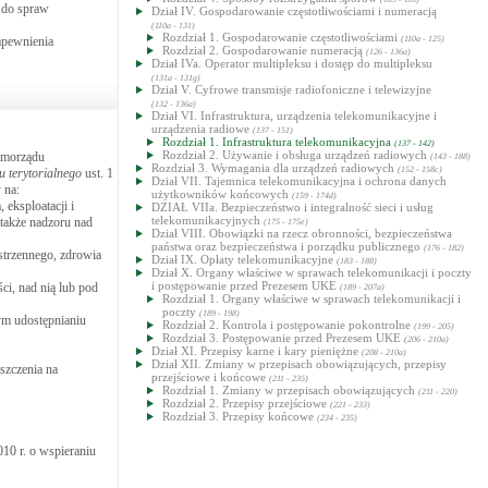
u do spraw
Dział IV. Gospodarowanie częstotliwościami i numeracją
(110a - 131)
Rozdział 1. Gospodarowanie częstotliwościami
apewnienia
(110a - 125)
Rozdział 2. Gospodarowanie numeracją
(126 - 136a)
Dział IVa. Operator multipleksu i dostęp do multipleksu
(131a - 131g)
Dział V. Cyfrowe transmisje radiofoniczne i telewizyjne
(132 - 136a)
Dział VI. Infrastruktura, urządzenia telekomunikacyjne i
urządzenia radiowe
(137 - 151)
Rozdział 1. Infrastruktura telekomunikacyjna
(137 - 142)
Rozdział 2. Używanie i obsługa urządzeń radiowych
samorządu
(143 - 188)
Rozdział 3. Wymagania dla urządzeń radiowych
(152 - 158c)
u terytorialnego
ust. 1
Dział VII. Tajemnica telekomunikacyjna i ochrona danych
 na:
użytkowników końcowych
(159 - 174d)
 eksploatacji i
DZIAŁ VIIa. Bezpieczeństwo i integralność sieci i usług
telekomunikacyjnych
 także nadzoru nad
(175 - 175e)
Dział VIII. Obowiązki na rzecz obronności, bezpieczeństwa
państwa oraz bezpieczeństwa i porządku publicznego
(176 - 182)
strzennego, zdrowia
Dział IX. Opłaty telekomunikacyjne
(183 - 188)
Dział X. Organy właściwe w sprawach telekomunikacji i poczty
i postępowanie przed Prezesem UKE
ci, nad nią lub pod
(189 - 207a)
Rozdział 1. Organy właściwe w sprawach telekomunikacji i
poczty
(189 - 198)
ym udostępnianiu
Rozdział 2. Kontrola i postępowanie pokontrolne
(199 - 205)
Rozdział 3. Postępowanie przed Prezesem UKE
(206 - 210a)
Dział XI. Przepisy karne i kary pieniężne
(208 - 210a)
Dział XII. Zmiany w przepisach obowiązujących, przepisy
szczenia na
przejściowe i końcowe
(211 - 235)
Rozdział 1. Zmiany w przepisach obowiązujących
(211 - 220)
Rozdział 2. Przepisy przejściowe
(221 - 233)
Rozdział 3. Przepisy końcowe
(234 - 235)
010 r. o wspieraniu